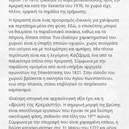
Αμερική και κατά την δεκαετία του 1970, το χωριό είχε,
πλέον, εμφανή τα σημάδια της ερήμωσης.
Η Κρεμαστή είναι ένας προορισμός ιδανικός για χαλάρωση
και περπάτημα μέσα στη φύση. Εδώ, ο επισκέπτης μπορεί
να θαυμάσει τα παραδοσιακά σοκάκια, καθώς και τα
πέτρινα, δίπατα σπίτια. Ένα ιδιαίτερο χαρακτηριστικό του
χωριού είναι η ύπαρξη σπιτιών-οχυρών, χωρίς ανοίγματα
στο ισόγειο και με πολεμίστρες και αμπάρες. Μία τέτοια
Καζάρμα
περίπτωση είναι και η λεγόμενη
, ένα από τα
παλαιότερα σπίτια στην Κρεμαστή. Σύμφωνα με την
παράδοση ορισμένα από αυτά υπήρξαν αρχηγεία
αγωνιστών της Επανάστασης του 1821. Στην είσοδο του
χωριού βρίσκεται η εκκλησία του Αγίου Κωνσταντίνου,
ενώ στην πλατεία, στέκει επιβλητικό το πετρόκτιστο
καμπαναριό.
Ιδιαίτερη ιστορική και αρχαιολογική αξία έχει και η
Βρύση της Κρεμαστής
«
». Η σημερινή μορφή της βρύσης
είναι αποτέλεσμα εργασιών που έγιναν σε μια δεύτερη
ου
οικοδομική φάση, (πιθανόν στα τέλη του 19
αιώνα).
Σύμφωνα με την επιγραφή που είναι χαραγμένη επάνω, η
βρύση κατασκευάστηκε στις 31 Μαϊου του 1722 και μέχρι