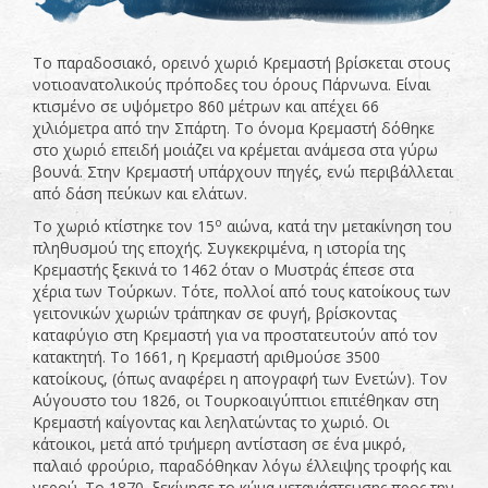
Το παραδοσιακό, ορεινό χωριό Κρεμαστή βρίσκεται στους
νοτιοανατολικούς πρόποδες του όρους Πάρνωνα. Είναι
κτισμένο σε υψόμετρο 860 μέτρων και απέχει 66
χιλιόμετρα από την Σπάρτη. Το όνομα Κρεμαστή δόθηκε
στο χωριό επειδή μοιάζει να κρέμεται ανάμεσα στα γύρω
βουνά. Στην Κρεμαστή υπάρχουν πηγές, ενώ περιβάλλεται
από δάση πεύκων και ελάτων.
ο
Το χωριό κτίστηκε τον 15
αιώνα, κατά την μετακίνηση του
πληθυσμού της εποχής. Συγκεκριμένα, η ιστορία της
Κρεμαστής ξεκινά το 1462 όταν ο Μυστράς έπεσε στα
χέρια των Τούρκων. Τότε, πολλοί από τους κατοίκους των
γειτονικών χωριών τράπηκαν σε φυγή, βρίσκοντας
καταφύγιο στη Κρεμαστή για να προστατευτούν από τον
κατακτητή. Το 1661, η Κρεμαστή αριθμούσε 3500
κατοίκους, (όπως αναφέρει η απογραφή των Ενετών). Τον
Αύγουστο του 1826, οι Τουρκοαιγύπτιοι επιτέθηκαν στη
Κρεμαστή καίγοντας και λεηλατώντας το χωριό. Οι
κάτοικοι, μετά από τριήμερη αντίσταση σε ένα μικρό,
παλαιό φρούριο, παραδόθηκαν λόγω έλλειψης τροφής και
νερού. Το 1870, ξεκίνησε το κύμα μετανάστευσης προς την