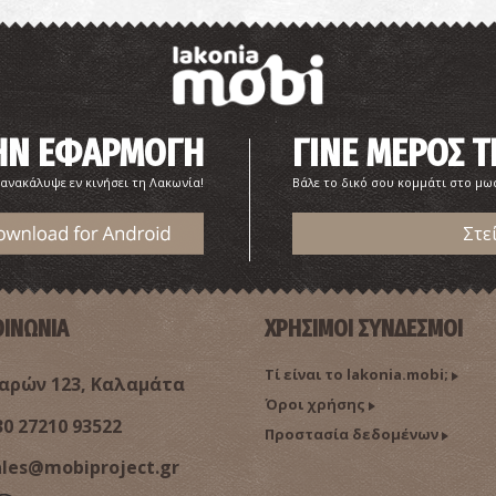
ΤΗΝ ΕΦΑΡΜΟΓΗ
ΓΙΝΕ ΜΕΡΟΣ Τ
 ανακάλυψε εν κινήσει τη Λακωνία!
Βάλε το δικό σου κομμάτι στο μω
Στε
ΟΙΝΩΝΙΑ
ΧΡΗΣΙΜΟΙ ΣΥΝΔΕΣΜΟΙ
Τί είναι το lakonia.mobi;
ρών 123, Καλαμάτα
Όροι χρήσης
30 27210 93522
Προστασία δεδομένων
ales@mobiproject.gr