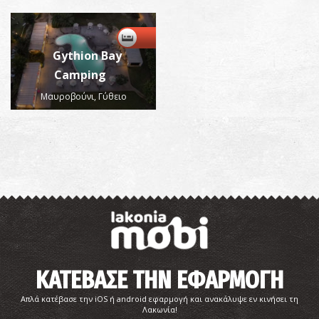
Gythion Bay
Camping
Μαυροβούνι, Γύθειο
ΚΑΤΕΒΑΣΕ ΤΗΝ ΕΦΑΡΜΟΓΗ
Απλά κατέβασε την iOS ή android εφαρμογή και ανακάλυψε εν κινήσει τη
Λακωνία!