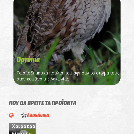
Ορτύκια
Τα αποδημητικά πουλιά που άφησαν το στίγμα τους
στην κουζίνα της Λακωνίας
ΤΣΙΚΑΚΗΣ/
ΓΙΑΝΝΟΠΟΥΛΟΣ
ΠΟΥ ΘΑ ΒΡΕΙΤΕ ΤΑ ΠΡΟΪΟΝΤΑ
Α.Ε.-
Λουκάνικα
Πρότυπη
Χοιροτροφική