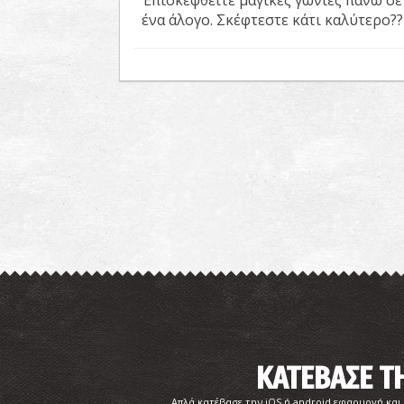
Επισκεφθείτε μαγικές γωνιές πάνω σε
ένα άλογο. Σκέφτεστε κάτι καλύτερο??
ΚΑΤΕΒΑΣΕ 
Απλά κατέβασε την iOS ή android εφαρμογή και