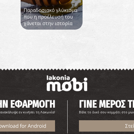
Παραδοσιακό γλύκισμα
που η προέλευσή του
χάνεται στην ιστορία
ΤΗΝ ΕΦΑΡΜΟΓΗ
ΓΙΝΕ ΜΕΡΟΣ Τ
 ανακάλυψε εν κινήσει τη Λακωνία!
Βάλε το δικό σου κομμάτι στο μω
Στε