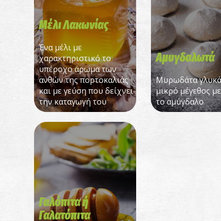
Μέλι Λακωνίας
Ένα μέλι με
Αμυγδαλωτά
χαρακτηριστικό το
υπέροχο άρωμα των
ανθών της πορτοκαλιάς
Μυρωδάτα γλυκά
και με γεύση που δείχνει
μικρό μέγεθος μ
την καταγωγή του
το αμύγδαλο
Γαλόπιτα ή
Γαλατόπιτα