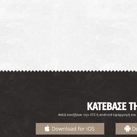
ΚΑΤΕΒΑΣΕ 
Απλά κατέβασε την iOS ή android εφαρμογή και