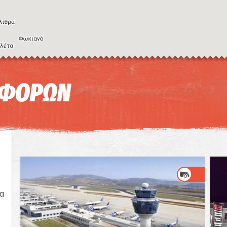
Συ
ΑΦΟΡΩΝ
α