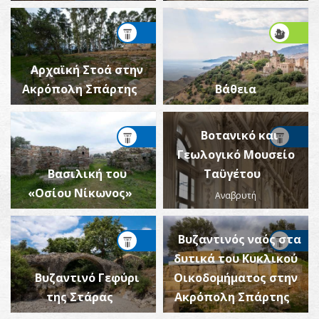
Αρχαϊκή Στοά στην
Ακρόπολη Σπάρτης
Βάθεια
Βοτανικό και
Γεωλογικό Μουσείο
Βασιλική του
Ταϋγέτου
«Οσίου Νίκωνος»
Αναβρυτή
Βυζαντινός ναός στα
δυτικά του Κυκλικού
Βυζαντινό Γεφύρι
Οικοδομήματος στην
της Στάρας
Ακρόπολη Σπάρτης