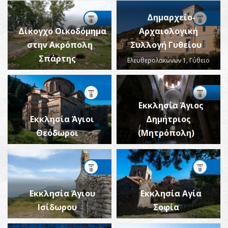
Δημαρχείο-
Δίκογχο Οικοδόμημα
Αρχαιολογική
στην Ακρόπολη
Συλλογή Γυθείου
Σπάρτης
Ελευθερολακώνων 1, Γύθειο
Εκκλησία Άγιος
Εκκλησία Άγιοι
Δημήτριος
Θεόδωροι
(Μητρόπολη)
Εκκλησία Άγιου
Εκκλησία Αγία
Ισίδωρου
Σοφία