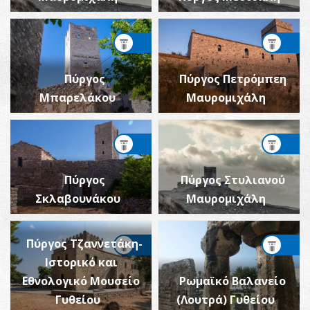
Πύργος
Πύργος Πετρόμπεη
Μπαρελάκου
Μαυρομιχάλη
Πύργος
Πύργος Στυλιανού
Σκλαβουνάκου
Μαυρομιχάλη
Πύργος Τζαννετάκη-
Ιστορικό και
Εθνολογικό Μουσείο
Ρωμαϊκό Βαλανείο
Γυθείου
(Λουτρά) Γυθείου