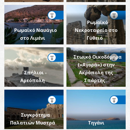
Ρωμαϊκό
Ρωμαϊκό Ναυάγιο
Νεκροταφείο στο
στο Λιμένι
Γύθειο
Στωικό Οικοδόμημα
(«Αγορά») στην
Σπήλιοι -
Ακρόπολη της
Αρεόπολη
Σπάρτης
Συγκρότημα
Παλατιών Μυστρά
Τηγάνι