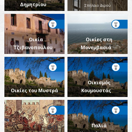
Δημητρίου
Σπήλαιο Διρού
Οικία
Οικίες στη
Τζιβανοπούλου
Μονεμβασιά
Οικισμός
Οικίες του Μυστρά
Κουμουστάς
Παλιά