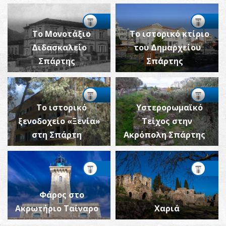
Το Μονοτάξιο
Το ιστορικό κτίριο
Διδασκαλείο
του Δημαρχείου
Σπάρτης
Σπάρτης
Το ιστορικό
Υστερορωμαϊκό
ξενοδοχείο «Ξενία»
Τείχος στην
στη Σπάρτη
Ακρόπολη Σπάρτης
Φάρος στο
Ακρωτήριο Ταίναρο
Χαριά