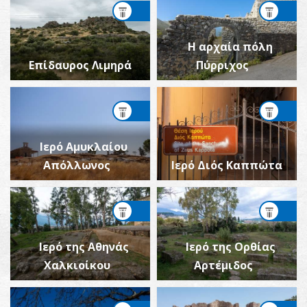
Η αρχαία πόλη
Επίδαυρος Λιμηρά
Πύρριχος
Ιερό Αμυκλαίου
Απόλλωνος
Ιερό Διός Καππώτα
Ιερό της Αθηνάς
Ιερό της Ορθίας
Χαλκιοίκου
Αρτέμιδος