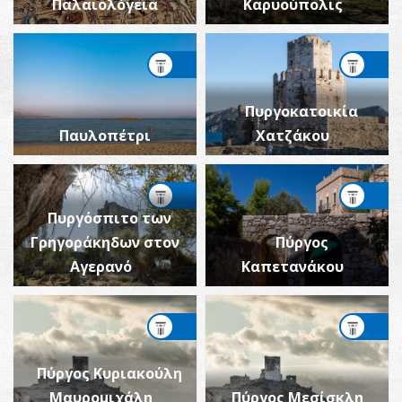
Παλαιολόγεια
Καρυούπολις
Πυργοκατοικία
Παυλοπέτρι
Χατζάκου
Πυργόσπιτο των
Γρηγοράκηδων στον
Πύργος
Αγερανό
Καπετανάκου
Πύργος Κυριακούλη
Μαυρομιχάλη
Πύργος Μεσίσκλη