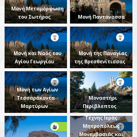
Μονή Μεταμόρφωση
του Σωτήρος
Μονή Παντάνασσα
Μονή και Ναός του
Μονή της Παναγίας
Αγίου Γεωργίου
της Βρεσθενίτισσας
Μονή των Αγίων
Τεσσαράκοντα
Μοναστήρι
Μουσείο
Μαρτύρων
Περίβλεπτος
Εκκλησιαστικής
Τέχνης Ιεράς
Μητροπόλεως
Μονεμβασιάς και