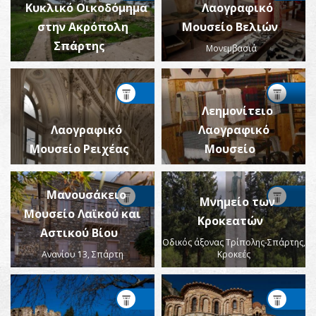
Κυκλικό Οικοδόμημα
Λαογραφικό
στην Ακρόπολη
Μουσείο Βελιών
Σπάρτης
Μονεμβασιά
Λεημονίτειο
Λαογραφικό
Λαογραφικό
Μουσείο Ρειχέας
Μουσείο
Μανουσάκειο
Μνημείο των
Μουσείο Λαϊκού και
Κροκεατών
Αστικού Βίου
Οδικός άξονας Τρίπολης-Σπάρτης,
Ανανίου 13, Σπάρτη
Κροκεές