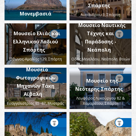
Σπάρτης
Μονεμβασιά
Λυσάνδρου 3, Σπάρτη
Μουσείο Ναυτικής
Μουσείο Ελιάς και
Τέχνης και
Ελληνικού Λαδιού
Παράδοσης -
Σπάρτης
Nεάπολη
Όθωνος-Αμαλίας 129, Σπάρτη
Οδός Μενελάου, Νεάπολη Βοιών
Μουσείο
Φωτογραφικών
Μουσείο της
Μηχανών Τάκη
Νεότερης Σπάρτης
Αϊβαλή
Λεωφόρος Λυκούργου 82 &
Ευαγγελιστρίας 85 -87, Μυστράς
Χαμαρέτου, Σπάρτη