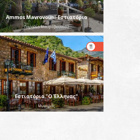
Ammos Mavrovouni-Εστιατόριο
Παραλία Μαυροβουνίου
Εστιατόριο "Ο Έλληνας"
Μυστράς