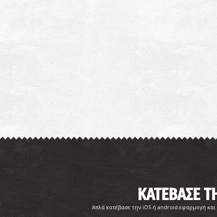
ΚΑΤΕΒΑΣΕ 
Απλά κατέβασε την iOS ή android εφαρμογή και