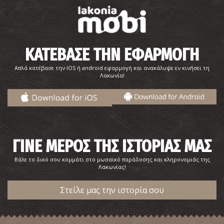
ΚΑΤΕΒΑΣΕ ΤΗΝ ΕΦΑΡΜΟΓΗ
Απλά κατέβασε την iOS ή android εφαρμογή και ανακάλυψε εν κινήσει τη
Λακωνία!
ΓΙΝΕ ΜΕΡΟΣ ΤΗΣ ΙΣΤΟΡΙΑΣ ΜΑΣ
Βάλε το δικό σου κομμάτι στο μωσαϊκό παράδοσης και κληρονομιάς της
Λακωνίας!
Στείλε μας την ιστορία σου