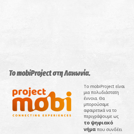
Το mobiProject στη Λακωνία.
Το mobiProject είναι
μια πολυδιάστατη
έννοια. Θα
μπορούσαμε
αφαιρετικά να το
περιγράψουμε ως
το ψηφιακό
νήμα
που συνδέει