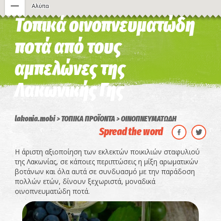
Τοπικά οινοπνευματώδη
Η εικόνα ενδέχεται να υπόκειται σε πνευματικά δικαιώματα
Όροι
ποτά από τους
αμπελώνες της
Λακωνικής Γης
lakonia.mobi
ΤΟΠΙΚΑ ΠΡΟΪΟΝΤΑ
ΟΙΝΟΠΝΕΥΜΑΤΩΔΗ
Spread the word
Η άριστη αξιοποίηση των εκλεκτών ποικιλιών σταφυλιού
της Λακωνίας, σε κάποιες περιπτώσεις η μίξη αρωματικών
βοτάνων και όλα αυτά σε συνδυασμό με την παράδοση
πολλών ετών, δίνουν ξεχωριστά, μοναδικά
οινοπνευματώδη ποτά.