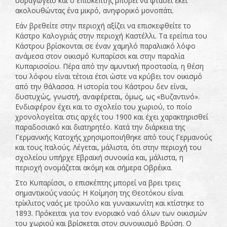
υδραγωγείο και ο επισκέπτης μπορεί να φτάσει εκεί
ακολουθώντας ένα μικρό, ανηφορικό μονοπάτι.
Εάν βρεθείτε στην περιοχή αξίζει να επισκεφθείτε το
Κάστρο Καλογριάς στην περιοχή Καστέλλι. Τα ερείπια του
Κάστρου βρίσκονται σε έναν χαμηλό παραλιακό λόφο
ανάμεσα στον οικισμό Κυπαρίσσι και στην παραλία
Κυπαρισσίου. Πέρα από την αμυντική προστασία, η θέση
του λόφου είναι τέτοια έτσι ώστε να κρύβει τον οικισμό
από την θάλασσα. Η ιστορία του Κάστρου δεν είναι,
δυστυχώς, γνωστή, αναφέρεται, όμως, ως «Βυζαντινό».
Ενδιαφέρον έχει και το σχολείο του χωριού, το ποίο
χρονολογείται στις αρχές του 1900 και έχει χαρακτηρισθεί
παραδοσιακό και διατηρητέο. Κατά την διάρκεια της
Γερμανικής Κατοχής χρησιμοποιήθηκε από τους Γερμανούς
και τους Ιταλούς. Λέγεται, μάλιστα, ότι στην περιοχή του
σχολείου υπήρχε Εβραϊκή συνοικία και, μάλιστα, η
περιοχή ονομάζεται ακόμη και σήμερα Οβρέικα.
Στο Κυπαρίσσι, ο επισκέπτης μπορεί να βρει τρεις
σημαντικούς ναούς: Η Κοίμηση της Θεοτόκου είναι
τρίκλιτος ναός με τρούλο και γυναικωνίτη και κτίστηκε το
1893. Πρόκειται για τον ενοριακό ναό όλων των οικισμών
του χωριού και βρίσκεται στον συνοικισμό Βρύση. Ο