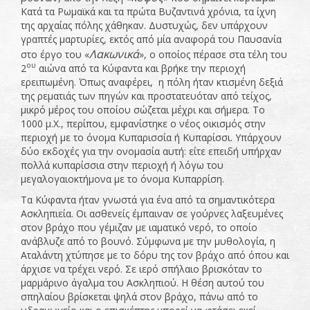
Κατά τα Ρωμαϊκά και τα πρώτα Βυζαντινά χρόνια, τα ίχνη
της αρχαίας πόλης χάθηκαν. Δυστυχώς, δεν υπάρχουν
γραπτές μαρτυρίες, εκτός από μία αναφορά του Παυσανία
Λακωνικά
στο έργο του «
», ο οποίος πέρασε στα τέλη του
ου
2
αιώνα από τα Κύφαντα και βρήκε την περιοχή
ερειπωμένη. Όπως αναφέρει, η πόλη ήταν κτισμένη δεξιά
της ρεματιάς των πηγών και προστατευόταν από τείχος,
μικρό μέρος του οποίου σώζεται μέχρι και σήμερα. Το
1000 μ.Χ., περίπου, εμφανίστηκε ο νέος οικισμός στην
περιοχή με το όνομα Κυπαρισσία ή Κυπαρίσσι. Υπάρχουν
δύο εκδοχές για την ονομασία αυτή: είτε επειδή υπήρχαν
πολλά κυπαρίσσια στην περιοχή ή λόγω του
μεγαλογαιοκτήμονα με το όνομα Κυπαρρίση.
Τα Κύφαντα ήταν γνωστά για ένα από τα σημαντικότερα
Ασκληπιεία. Οι ασθενείς έμπαιναν σε γούρνες λαξευμένες
στον βράχο που γέμιζαν με ιαματικό νερό, το οποίο
ανάβλυζε από το βουνό. Σύμφωνα με την μυθολογία, η
Αταλάντη χτύπησε με το δόρυ της τον βράχο από όπου και
άρχισε να τρέχει νερό. Σε ιερό σπήλαιο βρισκόταν το
μαρμάρινο άγαλμα του Ασκληπιού. Η θέση αυτού του
σπηλαίου βρίσκεται ψηλά στον βράχο, πάνω από το