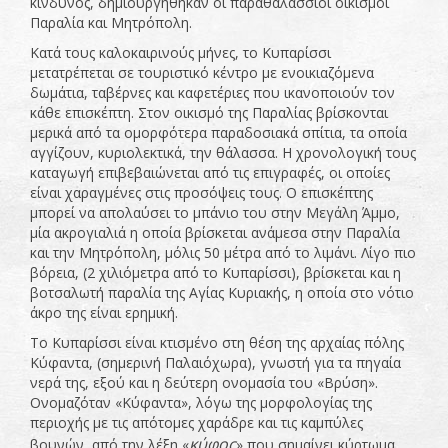
κίνδυνος, δημιουργήθηκαν οι παραθαλάσσιοι οικισμοί
Παραλία και Μητρόπολη.
Κατά τους καλοκαιρινούς μήνες, το Κυπαρίσσι
μετατρέπεται σε τουριστικό κέντρο με ενοικιαζόμενα
δωμάτια, ταβέρνες και καφετέριες που ικανοποιούν τον
κάθε επισκέπτη. Στον οικισμό της Παραλίας βρίσκονται
μερικά από τα ομορφότερα παραδοσιακά σπίτια, τα οποία
αγγίζουν, κυριολεκτικά, την θάλασσα. Η χρονολογική τους
καταγωγή επιβεβαιώνεται από τις επιγραφές, οι οποίες
είναι χαραγμένες στις προσόψεις τους. Ο επισκέπτης
μπορεί να απολαύσει το μπάνιο του στην Μεγάλη Άμμο,
μία ακρογιαλιά η οποία βρίσκεται ανάμεσα στην Παραλία
και την Μητρόπολη, μόλις 50 μέτρα από το λιμάνι. Λίγο πιο
βόρεια, (2 χιλιόμετρα από το Κυπαρίσσι), βρίσκεται και η
βοτσαλωτή παραλία της Αγίας Κυριακής, η οποία στο νότιο
άκρο της είναι ερημική.
Το Κυπαρίσσι είναι κτισμένο στη θέση της αρχαίας πόλης
Κύφαντα, (σημερινή Παλαιόχωρα), γνωστή για τα πηγαία
νερά της, εξού και η δεύτερη ονομασία του «Βρύση».
Ονομαζόταν «Κύφαντα», λόγω της μορφολογίας της
περιοχής με τις απότομες χαράδρε και τις καμπύλες
κύφος
βουνών, από την λέξη «
» που σημαίνει κύρτωμα.