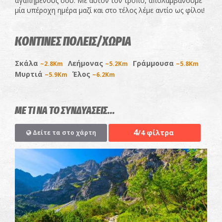
αγαπημένους σου. Με αυτόν τον τρόπο, απολαμβάνουμε
μία υπέροχη ημέρα μαζί και στο τέλος λέμε αντίο ως φίλοι!
ΚΟΝΤΙΝΕΣ ΠΟΛΕΙΣ/ΧΩΡΙΑ
Σκάλα
Λεήμονας
Γράμμουσα
~2.8Km
~5.2Km
~5.8Km
Μυρτιά
Έλος
~5.9Km
~6.2Km
ΜΕ ΤΙ ΝΑ ΤΟ ΣΥΝΔΥΑΣΕΙΣ...
4
/4 φίλτρα
Δείτε τα στο χάρτη