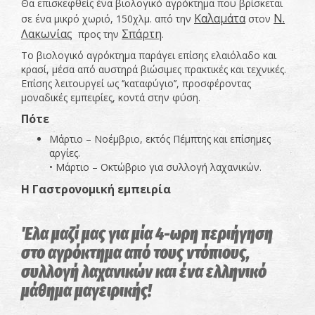
Θα επισκεφθείς ένα βιολογικό αγρόκτημα που βρίσκεται
Καλαμάτα
Ν.
σε ένα μικρό χωριό, 150χλμ. από την
στον
Λακωνίας
Σπάρτη
προς την
.
Το βιολογικό αγρόκτημα παράγει επίσης ελαιόλαδο και
κρασί, μέσα από αυστηρά βιώσιμες πρακτικές και τεχνικές.
Επίσης λειτουργεί ως ‘’καταφύγιο’’, προσφέροντας
μοναδικές εμπειρίες, κοντά στην φύση.
Πότε
Μάρτιο – Νοέμβριο, εκτός Πέμπτης και επίσημες
αργίες.
• Μάρτιο – Οκτώβριο για συλλογή λαχανικών.
Η Γαστρονομική εμπειρία
Έλα μαζί μας για μία 4-ωρη περιήγηση
στο αγρόκτημα από τους ντόπιους,
συλλογή λαχανικών και ένα ελληνικό
μάθημα μαγειρικής!