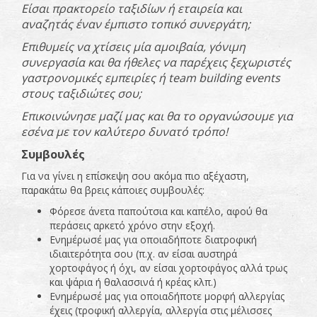
Είσαι πρακτορείο ταξιδίων ή εταιρεία και
αναζητάς έναν έμπιστο τοπικό συνεργάτη;
Επιθυμείς να χτίσεις μία αμοιβαία, γόνιμη
συνεργασία και θα ήθελες να παρέχεις ξεχωριστές
γαστρονομικές εμπειρίες ή team building events
στους ταξιδιώτες σου;
Επικοινώνησε μαζί μας και θα το οργανώσουμε για
εσένα με τον καλύτερο δυνατό τρόπο!
Συμβουλές
Για να γίνει η επίσκεψη σου ακόμα πιο αξέχαστη,
παρακάτω θα βρεις κάποιες συμβουλές:
Φόρεσε άνετα παπούτσια και καπέλο, αφού θα
περάσεις αρκετό χρόνο στην εξοχή.
Ενημέρωσέ μας για οποιαδήποτε διατροφική
ιδιαιτερότητα σου (π.χ. αν είσαι αυστηρά
χορτοφάγος ή όχι, αν είσαι χορτοφάγος αλλά τρως
και ψάρια ή θαλασσινά ή κρέας κλπ.)
Ενημέρωσέ μας για οποιαδήποτε μορφή αλλεργίας
έχεις (τροφική αλλεργία, αλλεργία στις μέλισσες