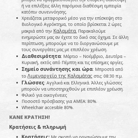
ή να επιλέξεις άλλη παρόμοια διαθέσιμη εμπειρία
κατόπιν συνεννόησης.
Χρειάζεται μεταφορικό μέσο για την επίσκεψη στο
Βιολογικό Αγρόκτημα, το οποίο βρίσκεται 2 ώρες
Καλαμάτα.
μακριά από την
Παρακαλούμε
ενημερώστε μας αν έχετε το δικό σας όχημα. Σε άλλη
περίπτωση, μπορούμε να το διοργανώσουμε με
τους συνεργάτες μας με επιπλέον χρέωση.
Διαθεσιμότητα
: Μάρτιο – Νοέμβριο, Δευτέρα –
Κυριακή, εκτός από Πέμπτη και τις επίσημες αργίες.
Σημείο συνάντησης και ώρα
: Μπροστά από
Λιμεναρχείο της Καλαμάτας
το
στις: 08:30 π.μ.
Γλώσσες
: Αγγλικά και Ελληνικά. Άλλες γλώσσες
μπορούν να υποστηριχθούν με επιπλέον χρέωση.
Φιλικό για οικογένειες
Ποσοστό πρόσβασης για ΑΜΕΑ: 80%.
Wheelchair accesible 80%.
ΚΑΝΕ ΚΡΑΤΗΣΗ!
Κρατήσεις & πληρωμή
Κρατήσεις:
Με σκοπό να οργανώσουμε την