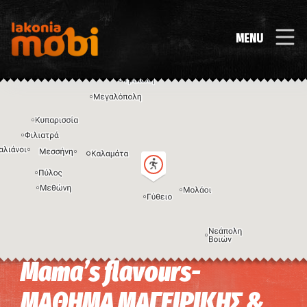
MENU
Mama’s flavours-
Η εικόνα ενδέχεται να υπόκειται σε πνευματικά δικαιώματα
Όροι
ΜΑΘΗΜΑ ΜΑΓΕΙΡΙΚΗΣ &