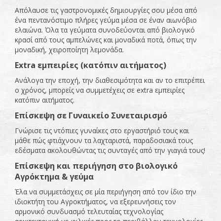
Απόλαυσε τις γαστρονομικές δημιουργίες σου μέσα από
ένα πεντανόστιμο πλήρες γεύμα μέσα σε έναν αιωνόβιο
ελαιώνα. Όλα τα γεύματα συνοδεύονται από βιολογικό
κρασί από τους αμπελώνες και μοναδικά ποτά, όπως την
μοναδική, χειροποίητη λεμονάδα.
Ε
xtra
εμπειρίες (κατόπιν αιτήματος)
Ανάλογα την εποχή, την διαθεσιμότητα και αν το επιτρέπει
ο χρόνος, μπορείς να συμμετέχεις σε extra εμπειρίες
κατόπιν αιτήματος.
Επίσκεψη σε Γυναικείο Συνεταιρισμό
Γνώρισε τις ντόπιες γυναίκες στο εργαστήριό τους και
μάθε πώς φτιάχνουν τα λαχταριστά, παραδοσιακά τους
εδέσματα ακολουθώντας τις συνταγές από την γιαγιά τους!
Επίσκεψη και περιήγηση στο βιολογικό
Αγρόκτημα & γεύμα
Έλα να συμμετάσχεις σε μία περιήγηση από τον ίδιο την
ιδιοκτήτη του Αγροκτήματος, να εξερευνήσεις τον
αρμονικό συνδυασμό τελευταίας τεχνολογίας