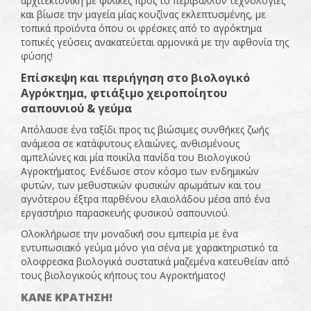
αρχιτεκτονική με φιλικές προς το περιβάλλον τεχνολογίες
και βίωσε την μαγεία μίας κουζίνας εκλεπτυσμένης, με
τοπικά προϊόντα όπου οι φρέσκες από το αγρόκτημα
τοπικές γεύσεις ανακατεύεται αρμονικά με την αφθονία της
φύσης!
Επίσκεψη και περιήγηση στο βιολογικό
Αγρόκτημα, φτιάξιμο χειροποίητου
σαπουνιού & γεύμα
Απόλαυσε ένα ταξίδι προς τις βιώσιμες συνθήκες ζωής
ανάμεσα σε κατάφυτους ελαιώνες, ανθισμένους
αμπελώνες και μία ποικίλα πανίδα του Βιολογικού
Αγροκτήματος. Ενέδωσε στον κόσμο των ενδημικών
φυτών, των μεθυστικών φυσικών αρωμάτων και του
αγνότερου έξτρα παρθένου ελαιολάδου μέσα από ένα
εργαστήριο παρασκευής φυσικού σαπουνιού.
Ολοκλήρωσε την μοναδική σου εμπειρία με ένα
εντυπωσιακό γεύμα μόνο για σένα με χαρακτηριστικό τα
ολοφρεσκα βιολογικά συστατικά μαζεμένα κατευθείαν από
τους βιολογικούς κήπους του Αγροκτήματος!
ΚΑΝΕ ΚΡΑΤΗΣΗ!