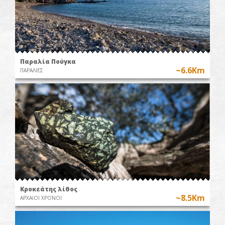
Παραλία Πούγκα
~6.6Km
ΠΑΡΑΛΙΕΣ
Κροκεάτης λίθος
~8.5Km
ΑΡΧΑΙΟΙ ΧΡΟΝΟΙ