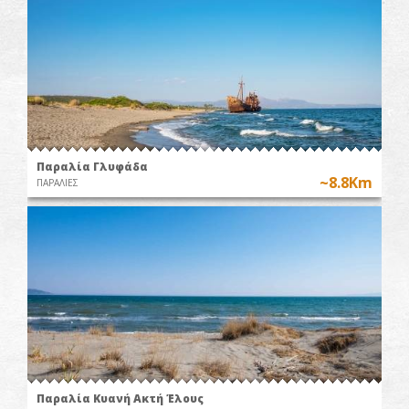
Παραλία Γλυφάδα
~8.8Km
ΠΑΡΑΛΙΕΣ
Mama’s
flavours
ΓΕΥΣΙΓΝΩΣΙΑ
ΚΡΑΣΙΟΥ
Παραλία Κυανή Ακτή Έλους