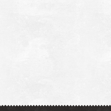
αραλία Κυανή Ακτή Έλους
~6.9Km
ΡΑΛΙΕΣ
ίμνη Βιβάρι
~9.2Km
ΜΝΕΣ