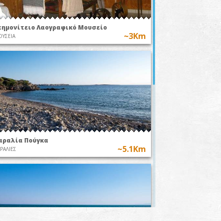
εημονίτειο Λαογραφικό Μουσείο
~3Km
ΥΣΕΙΑ
αραλία Πούγκα
~5.1Km
ΡΑΛΙΕΣ