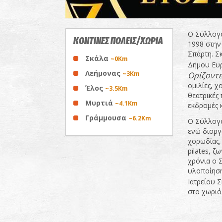
Ο Σύλλογο
ΚΟΝΤΙΝΕΣ ΠΟΛΕΙΣ/ΧΩΡΙΑ
1998 στην
Σπάρτη. Σ
Σκάλα
~0Km
Δήμου Ευρ
Λεήμονας
~3Km
Ορίζοντε
ομιλίες, 
Έλος
~3.5Km
θεατρικές 
Μυρτιά
~4.1Km
εκδρομές κ
Γράμμουσα
~6.2Km
Ο Σύλλογο
ενώ διοργ
χορωδίας,
pilates, ζ
χρόνια ο 
υλοποίηση
Ιατρείου Σ
στο χωριό 