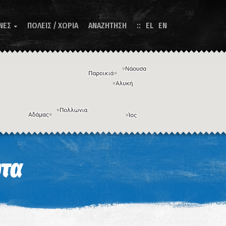
ΝΕΣ
ΠΟΛΕΙΣ / ΧΩΡΙΑ
ΑΝΑΖΗΤΗΣΗ
EL
EN

Η εικόνα ενδέχεται να υπόκειται σε πνευματικά δικαιώματα
Όροι
ντομεύσεις πληκτρολογίου
ώτα