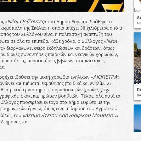
Λ
Νέοι Ορίζοντες
ς «
» του Δήμου Ευρώτα ιδρύθηκε το
ΜΟ
 κωμόπολη της Σκάλας, η οποία απέχει 38 χιλιόμετρα από τη
κοπός του Συλλόγου είναι η πολιτιστική ανάπτυξη του
Νέοι
ώτα σε όλα τα επίπεδα. Κάθε χρόνο, ο Σύλλογος «
ς
» διοργανώνει σειρά εκδηλώσεων και δράσεων, όπως
χορωδιακές συναντήσεις παιδικών και νεανικών χορωδιών,
παραστάσεις, παρουσιάσεις βιβλίων, εκπαιδευτικές
.α.
ΛΙΟΠΕΤΡΑ
ς έχει ιδρύσει την μικτή χορωδία ενηλίκων «
»,
ανώνει και τμήματα εκμάθησης (παιδικά και ενηλίκων)
 θεατρικού εργαστηρίου, παραδοσιακών χορών, yoga,
Π
ΠΑ
ωγραφικής, σκάκι και πρώτων βοηθειών. Τέλος, όλα αυτά τα
Σύλλογος προσφέρει ενεργά στο Δήμο Ευρώτα με την
 σημαντικών έργων, όπως είναι η ίδρυση του Αγροτικού
Λεημονίτειου Λαογραφικού Μουσείου
κάλας, του «
»
Λεήμονας κ.α.