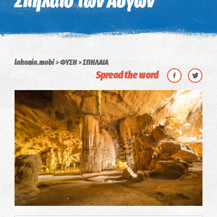
Σπήλαιο των Αυγών
lakonia.mobi
ΦΥΣΗ
ΣΠΗΛΑΙΑ
Spread the word