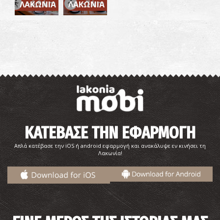
~6.9 km
~7 km
ΛΑΚΩΝΙΑ
ΛΑΚΩΝΙΑ
ΚΑΤΕΒΑΣΕ ΤΗΝ ΕΦΑΡΜΟΓΗ
Απλά κατέβασε την iOS ή android εφαρμογή και ανακάλυψε εν κινήσει τη
Λακωνία!