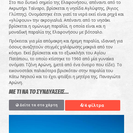
Στο πιο δυτικό σημείο της Ελαφονήσου, απέναντι από το
Ακρωτήρι Ταίναρο, βρίσκεται η νησίδα Αγλύφτης, (Άγιος
Γλύπτης). Ονομάστηκε έτσι γιατί τα νερά εκεί είναι ρηχά και
«γλύφουν» την ακρογιαλιά. Απέναντι από το νησάκι
βρίσκεται η ομώνυμη παραλία, η οποία είναι και η
μοναδική παραλία της Ελαφονήσου με βότσαλο.
Πρόκειται για μία απόμακρη και ήρεμη παραλία, ιδανική για
όσους αναζητούν στιγμές χαλάρωσης μακριά από τον
κόσμο. Εκεί βρίσκεται και το εξωκκλήσι του Αγίου
Πατάπιου, το οποίο κτίστηκε το 1960 από μία γυναίκα
ονόματι Τζένη Αρώνη, (μετά από ένα όνειρο που είδε). Το
εικονοστάσι παλαιότερα βρισκόταν στην παραλία του
Κάτω Νησιού και το έχει φτιάξει η μητέρα της, Παναγιώτα
Αρώνη.
ΜΕ ΤΙ ΝΑ ΤΟ ΣΥΝΔΥΑΣΕΙΣ...
4
/4 φίλτρα
Δείτε τα στο χάρτη