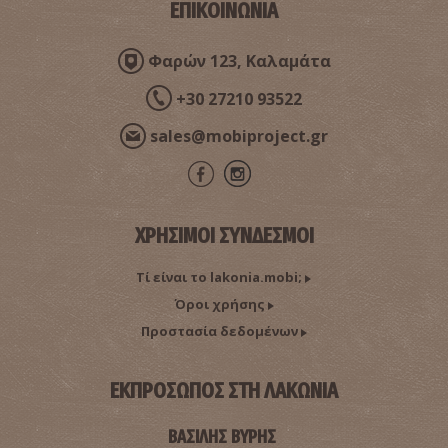
ΕΠΙΚΟΙΝΩΝΙΑ
Φαρών 123, Καλαμάτα
Ελαφόνησος
~6.6Km
ΝΗΣΙΑ
+30 27210 93522
sales@mobiproject.gr
ΧΡΗΣΙΜΟΙ ΣΥΝΔΕΣΜΟΙ
Τί είναι το lakonia.mobi;
Όροι χρήσης
Παραλία Πούντα
Προστασία δεδομένων
~7.5Km
ΠΑΡΑΛΙΕΣ
ΕΚΠΡΟΣΩΠΟΣ ΣΤΗ ΛΑΚΩΝΙΑ
ΒΑΣΙΛΗΣ ΒΥΡΗΣ