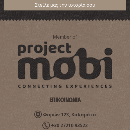
Στείλε μας την ιστορία σου
Member of
Αρχαία πόλη Ασωπού
~7Km
ΑΡΧΑΙΟΙ ΧΡΟΝΟΙ
ΕΠΙΚΟΙΝΩΝΙΑ
Φαρών 123, Καλαμάτα
Παραλία Πλύτρας
~7.7Km
ΠΑΡΑΛΙΕΣ
+30 27210 93522