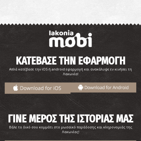
Παραλία Μαραθιάς
~3.6Km
ΠΑΡΑΛΙΕΣ
ΚΑΤΕΒΑΣΕ ΤΗΝ ΕΦΑΡΜΟΓΗ
Απλά κατέβασε την iOS ή android εφαρμογή και ανακάλυψε εν κινήσει τη
Λακωνία!
Νησί Γλάρος
~3.6Km
ΝΗΣΙΑ
ΓΙΝΕ ΜΕΡΟΣ ΤΗΣ ΙΣΤΟΡΙΑΣ ΜΑΣ
Βάλε το δικό σου κομμάτι στο μωσαϊκό παράδοσης και κληρονομιάς της
Λακωνίας!