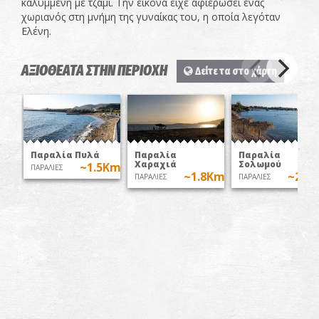
καλυμμένη με τζάμι. Την εικόνα είχε αφιερώσει ένας
χωριανός στη μνήμη της γυναίκας του, η οποία λεγόταν
Ελένη.
ΑΞΙΟΘΕΑΤΑ ΣΤΗΝ ΠΕΡΙΟΧΗ
Δείτε τα στο χάρτη
Παραλία Πυλά
Παραλία
Παραλία
Χαραχιά
Σολωμού
~1.5Km
ΠΑΡΑΛΙΕΣ
~1.8Km
~2.8
ΠΑΡΑΛΙΕΣ
ΠΑΡΑΛΙΕΣ