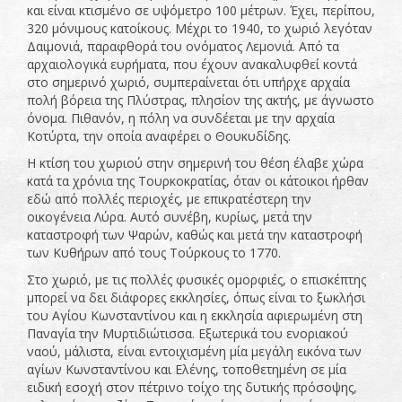
και είναι κτισμένο σε υψόμετρο 100 μέτρων. Έχει, περίπου,
320 μόνιμους κατοίκους. Μέχρι το 1940, το χωριό λεγόταν
Δαιμονιά, παραφθορά του ονόματος Λεμονιά. Από τα
αρχαιολογικά ευρήματα, που έχουν ανακαλυφθεί κοντά
στο σημερινό χωριό, συμπεραίνεται ότι υπήρχε αρχαία
πολή βόρεια της Πλύστρας, πλησίον της ακτής, με άγνωστο
όνομα. Πιθανόν, η πόλη να συνδέεται με την αρχαία
Κοτύρτα, την οποία αναφέρει ο Θουκυδίδης.
Η κτίση του χωριού στην σημερινή του θέση έλαβε χώρα
κατά τα χρόνια της Τουρκοκρατίας, όταν οι κάτοικοι ήρθαν
εδώ από πολλές περιοχές, με επικρατέστερη την
οικογένεια Λύρα. Αυτό συνέβη, κυρίως, μετά την
καταστροφή των Ψαρών, καθώς και μετά την καταστροφή
των Κυθήρων από τους Τούρκους το 1770.
Στο χωριό, με τις πολλές φυσικές ομορφιές, ο επισκέπτης
μπορεί να δει διάφορες εκκλησίες, όπως είναι το ξωκλήσι
του Αγίου Κωνσταντίνου και η εκκλησία αφιερωμένη στη
Παναγία την Μυρτιδιώτισσα. Εξωτερικά του ενοριακού
ναού, μάλιστα, είναι εντοιχισμένη μία μεγάλη εικόνα των
αγίων Κωνσταντίνου και Ελένης, τοποθετημένη σε μία
ειδική εσοχή στον πέτρινο τοίχο της δυτικής πρόσοψης,