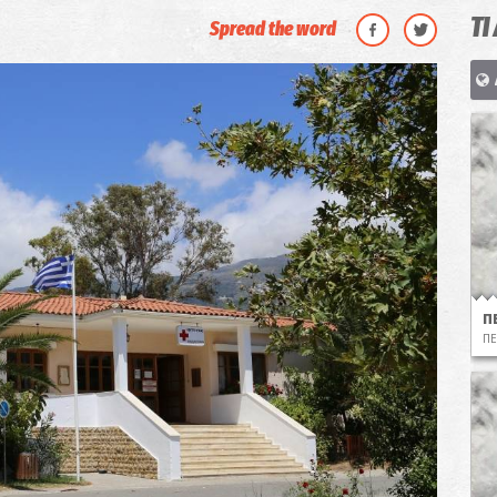
ΤΙ
Spread the word
Π
ΠΕ