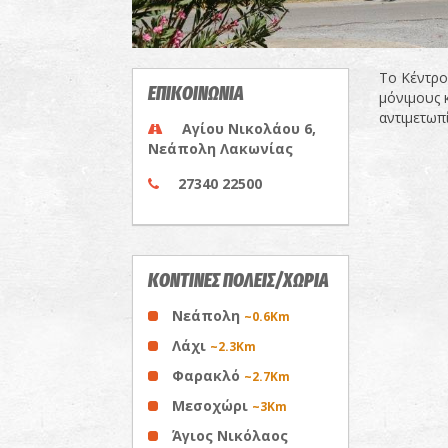
Το Κέντρο
ΕΠΙΚΟΙΝΩΝΙΑ
μόνιμους κ
αντιμετωπ
Αγίου Νικολάου 6,
Νεάπολη Λακωνίας
27340 22500
ΚΟΝΤΙΝΕΣ ΠΟΛΕΙΣ/ΧΩΡΙΑ
Νεάπολη
~0.6Km
Λάχι
~2.3Km
Φαρακλό
~2.7Km
Μεσοχώρι
~3Km
Άγιος Νικόλαος