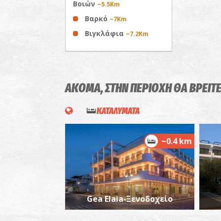
Βοιών
~5.5Km
Βαρκό
~7Km
Βιγκλάφια
~7.2Km
ΑΚΟΜΑ, ΣΤΗΝ ΠΕΡΙΟΧΗ ΘΑ ΒΡΕΙΤ
ΚΑΤΑΛΥΜΑΤΑ
~0.4 km
Gea Elaia-Ξενοδοχείο