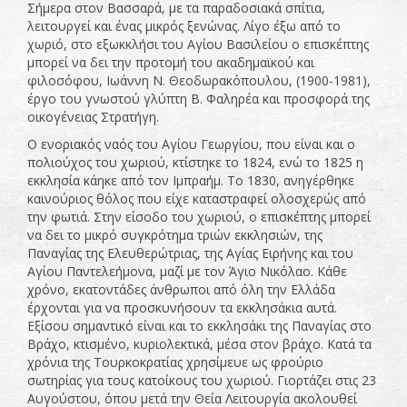
Σήμερα στον Βασσαρά, με τα παραδοσιακά σπίτια,
λειτουργεί και ένας μικρός ξενώνας. Λίγο έξω από το
χωριό, στο εξωκκλήσι του Αγίου Βασιλείου ο επισκέπτης
μπορεί να δει την προτομή του ακαδημαϊκού και
φιλοσόφου, Ιωάννη Ν. Θεοδωρακόπουλου, (1900-1981),
έργο του γνωστού γλύπτη Β. Φαληρέα και προσφορά της
οικογένειας Στρατήγη.
Ο ενοριακός ναός του Αγίου Γεωργίου, που είναι και ο
πολιούχος του χωριού, κτίστηκε το 1824, ενώ το 1825 η
εκκλησία κάηκε από τον Ιμπραήμ. Το 1830, ανηγέρθηκε
καινούριος θόλος που είχε καταστραφεί ολοσχερώς από
την φωτιά. Στην είσοδο του χωριού, ο επισκέπτης μπορεί
να δει το μικρό συγκρότημα τριών εκκλησιών, της
Παναγίας της Ελευθερώτριας, της Αγίας Ειρήνης και του
Αγίου Παντελεήμονα, μαζί με τον Άγιο Νικόλαο. Κάθε
χρόνο, εκατοντάδες άνθρωποι από όλη την Ελλάδα
έρχονται για να προσκυνήσουν τα εκκλησάκια αυτά.
Εξίσου σημαντικό είναι και το εκκλησάκι της Παναγίας στο
Βράχο, κτισμένο, κυριολεκτικά, μέσα στον βράχο. Κατά τα
χρόνια της Τουρκοκρατίας χρησίμευε ως φρούριο
σωτηρίας για τους κατοίκους του χωριού. Γιορτάζει στις 23
Αυγούστου, όπου μετά την Θεία Λειτουργία ακολουθεί