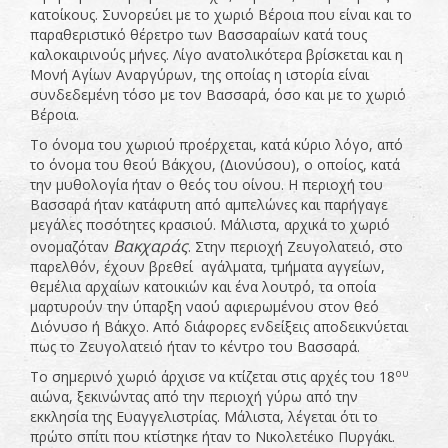
κατοίκους. Συνορεύει με το χωριό Βέροια που είναι και το
παραθεριστικό θέρετρο των Βασσαραίων κατά τους
καλοκαιρινούς μήνες. Λίγο ανατολικότερα βρίσκεται και η
Μονή Αγίων Αναργύρων, της οποίας η ιστορία είναι
συνδεδεμένη τόσο με τον Βασσαρά, όσο και με το χωριό
Βέροια.
Το όνομα του χωριού προέρχεται, κατά κύριο λόγο, από
το όνομα του θεού Βάκχου, (Διονύσου), ο οποίος, κατά
την μυθολογία ήταν ο θεός του οίνου. Η περιοχή του
Βασσαρά ήταν κατάφυτη από αμπελώνες και παρήγαγε
μεγάλες ποσότητες κρασιού. Μάλιστα, αρχικά το χωριό
Βακχαράς
ονομαζόταν
. Στην περιοχή Ζευγολατειό, στο
παρελθόν, έχουν βρεθεί αγάλματα, τμήματα αγγείων,
θεμέλια αρχαίων κατοικιών και ένα λουτρό, τα οποία
μαρτυρούν την ύπαρξη ναού αφιερωμένου στον θεό
Διόνυσο ή Βάκχο. Από διάφορες ενδείξεις αποδεικνύεται
πως το Ζευγολατειό ήταν το κέντρο του Βασσαρά.
ου
Το σημερινό χωριό άρχισε να κτίζεται στις αρχές του 18
αιώνα, ξεκινώντας από την περιοχή γύρω από την
εκκλησία της Ευαγγελιστρίας. Μάλιστα, λέγεται ότι το
πρώτο σπίτι που κτίστηκε ήταν το Νικολετέικο Πυργάκι.