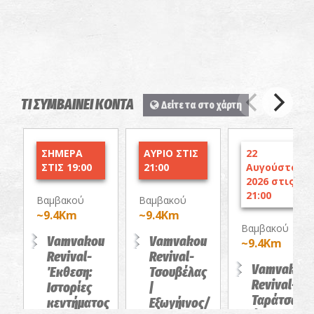
ΤΙ ΣΥΜΒΑΙΝΕΙ ΚΟΝΤΑ
Δείτε τα στο χάρτη
ΣΗΜΕΡΑ
ΑΥΡΙΟ ΣΤΙΣ
22
ΣΤΙΣ 19:00
21:00
Αυγούστου
2026 στις
21:00
Βαμβακού
Βαμβακού
~9.4Km
~9.4Km
Βαμβακού
Vamvakou
Vamvakou
~9.4Km
Revival-
Revival-
Vamvakou
Έκθεση:
Τσουβέλας
Revival-
Ιστορίες
|
Ταράτσα
κεντήματος
Εξωγήινος/