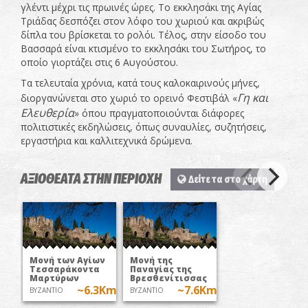
γλέντι μέχρι τις πρωινές ώρες. Το εκκλησάκι της Αγίας
Τριάδας δεσπόζει στον λόφο του χωριού και ακριβώς
δίπλα του βρίσκεται το ρολόι. Τέλος, στην είσοδο του
Βασσαρά είναι κτισμένο το εκκλησάκι του Σωτήρος, το
οποίο γιορτάζει στις 6 Αυγούστου.
Τα τελευταία χρόνια, κατά τους καλοκαιρινούς μήνες,
Γη και
διοργανώνεται στο χωριό το ορεινό Φεστιβάλ «
Ελευθερία
» όπου πραγματοποιούνται διάφορες
πολιτιστικές εκδηλώσεις, όπως συναυλίες, συζητήσεις,
εργαστήρια και καλλιτεχνικά δρώμενα.
ΑΞΙΟΘΕΑΤΑ ΣΤΗΝ ΠΕΡΙΟΧΗ
Δείτε τα στο χάρτη
Μονή των Αγίων
Μονή της
Τεσσαράκοντα
Παναγίας της
Μαρτύρων
Βρεσθενίτισσας
~6.3Km
~7.6Km
ΒΥΖΑΝΤΙΟ
ΒΥΖΑΝΤΙΟ