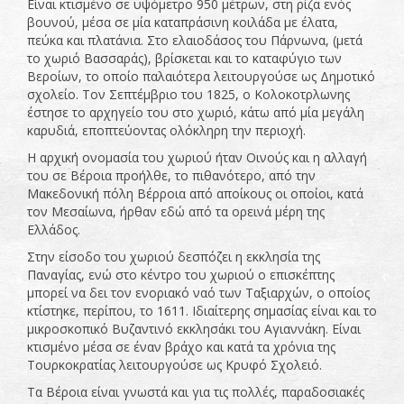
Είναι κτισμένο σε υψόμετρο 950 μέτρων, στη ρίζα ενός
βουνού, μέσα σε μία καταπράσινη κοιλάδα με έλατα,
πεύκα και πλατάνια. Στο ελαιοδάσος του Πάρνωνα, (μετά
το χωριό Βασσαράς), βρίσκεται και το καταφύγιο των
Βεροίων, το οποίο παλαιότερα λειτουργούσε ως Δημοτικό
σχολείο. Τον Σεπτέμβριο του 1825, ο Κολοκοτρλωνης
έστησε το αρχηγείο του στο χωριό, κάτω από μία μεγάλη
καρυδιά, εποπτεύοντας ολόκληρη την περιοχή.
Η αρχική ονομασία του χωριού ήταν Οινούς και η αλλαγή
του σε Βέροια προήλθε, το πιθανότερο, από την
Μακεδονική πόλη Βέρροια από αποίκους οι οποίοι, κατά
τον Μεσαίωνα, ήρθαν εδώ από τα ορεινά μέρη της
Ελλάδος.
Στην είσοδο του χωριού δεσπόζει η εκκλησία της
Παναγίας, ενώ στο κέντρο του χωριού ο επισκέπτης
μπορεί να δει τον ενοριακό ναό των Ταξιαρχών, ο οποίος
κτίστηκε, περίπου, το 1611. Ιδιαίτερης σημασίας είναι και το
μικροσκοπικό Βυζαντινό εκκλησάκι του Αγιαννάκη. Είναι
κτισμένο μέσα σε έναν βράχο και κατά τα χρόνια της
Τουρκοκρατίας λειτουργούσε ως Κρυφό Σχολειό.
Τα Βέροια είναι γνωστά και για τις πολλές, παραδοσιακές