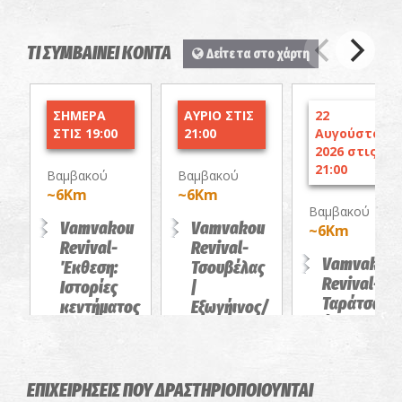
ΤΙ ΣΥΜΒΑΙΝΕΙ ΚΟΝΤΑ
Δείτε τα στο χάρτη
ΣΗΜΕΡΑ
ΑΥΡΙΟ ΣΤΙΣ
22
ΣΤΙΣ 19:00
21:00
Αυγούστου
2026 στις
21:00
Βαμβακού
Βαμβακού
~6Km
~6Km
Βαμβακού
Vamvakou
Vamvakou
~6Km
Revival-
Revival-
Vamvakou
Έκθεση:
Τσουβέλας
Revival-
Ιστορίες
|
Ταράτσα
κεντήματος
Εξωγήινος/
άστρο-
από την
Η
party στο
Ελένη
επιστροφή
Βουρέικο
Βαλασάκη
ΠΑΡΑΣΤΑΣΕΙΣ
ΔΡΩΜΕΝΑ
ΕΠΙΧΕΙΡΗΣΕΙΣ ΠΟΥ ΔΡΑΣΤΗΡΙΟΠΟΙΟΥΝΤΑΙ
ΕΚΘΕΣΕΙΣ