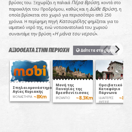
Πέρα Βρύση
βρύσες του. Ξεχωρίζει η παλαιά
, κοντά στο
Δώθε Βρύση,
παρεκκλήσι του Προδρόμου, καθώς και η
η
οποία βρίσκεται στο χωριό για περισσότερο από 250
Κατουρέλης
χρόνια. Η περίφημη πηγή
φημίζεται για το
ιαματικό νερό της, ενώ νοτιοανατολικά του χωριού
Η μάνα του
νερού
συναντάμε την βρύση «
».
ΑΞΙΟΘΕΑΤΑ ΣΤΗΝ ΠΕΡΙΟΧΗ
Δείτε τα στο χάρτη
Ορειβατικό
Μονή της
Σπηλαιομονάστηρο
Καταφύγιο
Παναγίας της
Αγίας Κυριακής
Πάρνωνα
Βρεσθενίτισσας
~8Km
ΜΟΝΑΣΤΗΡΙΑ
~8.6
~8.3Km
ΙΔΙΑΙΤΕΡΕΣ
ΒΥΖΑΝΤΙΟ
ΘΕΣΕΙΣ