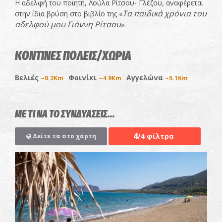
Η αδελφή του ποιητή, Λούλα Ρίτσου- Γλέζου, αναφέρεται
Τα παιδικά χρόνια του
στην ίδια βρύση στο βιβλίο της «
αδελφού μου Γιάννη Ρίτσου
».
ΚΟΝΤΙΝΕΣ ΠΟΛΕΙΣ/ΧΩΡΙΑ
Βελιές
Φοινίκι
Αγγελώνα
~0.2Km
~4.9Km
~5.1Km
ΜΕ ΤΙ ΝΑ ΤΟ ΣΥΝΔΥΑΣΕΙΣ...
4
/4 φίλτρα
Δείτε τα στο χάρτη