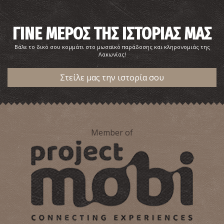
~9.6Km
ΑΡΧΑΙΟΙ ΧΡΟΝΟΙ
ΓΙΝΕ ΜΕΡΟΣ ΤΗΣ ΙΣΤΟΡΙΑΣ ΜΑΣ
Βάλε το δικό σου κομμάτι στο μωσαϊκό παράδοσης και κληρονομιάς της
Λακωνίας!
Στείλε μας την ιστορία σου
Κινστέρνες στη Μονεμβασιά
Member of
~9.9Km
ΒΥΖΑΝΤΙΟ