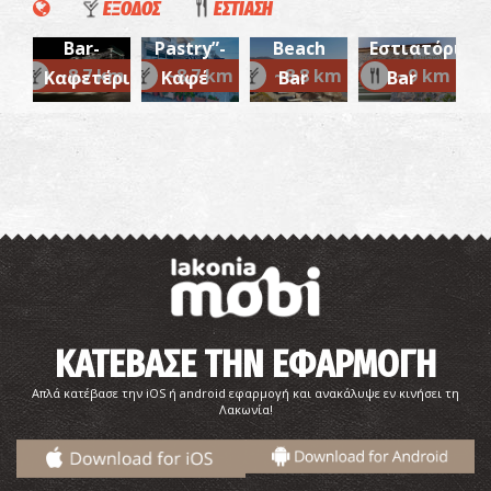
ΕΞΟΔΟΣ
ΕΣΤΙΑΣΗ
Cafe-
Café &
Ampelakia
Anemi-
Bar-
Pastry”-
Beach
Εστιατόριο/
~8.7 km
~8.7 km
~8.8 km
~9 km
Καφετέρια
Καφέ
Bar
Bar
Παραλία Πυλά
~8.8Km
ΠΑΡΑΛΙΕΣ
ΚΑΤΕΒΑΣΕ ΤΗΝ ΕΦΑΡΜΟΓΗ
Απλά κατέβασε την iOS ή android εφαρμογή και ανακάλυψε εν κινήσει τη
Λακωνία!
Αρχαία πόλη Ασωπού