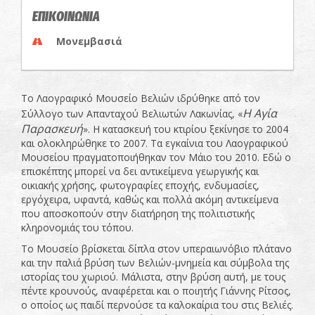
ΕΠΙΚΟΙΝΩΝΙΑ
Μονεμβασιά
Το Λαογραφικό Μουσείο Βελιών ιδρύθηκε από τον
Η Αγία
Σύλλογο των Απανταχού Βελιωτών Λακωνίας, «
Παρασκευή
». Η κατασκευή του κτιρίου ξεκίνησε το 2004
και ολοκληρώθηκε το 2007. Τα εγκαίνια του Λαογραφικού
Μουσείου πραγματοποιήθηκαν τον Μάιο του 2010. Εδώ ο
επισκέπτης μπορεί να δει αντικείμενα γεωργικής και
οικιακής χρήσης, φωτογραφίες εποχής, ενδυμασίες,
εργόχειρα, υφαντά, καθώς και πολλά ακόμη αντικείμενα
που αποσκοπούν στην διατήρηση της πολιτιστικής
κληρονομιάς του τόπου.
Το Μουσείο βρίσκεται δίπλα στον υπεραιωνόβιο πλάτανο
και την παλιά βρύση των Βελιών-μνημεία και σύμβολα της
ιστορίας του χωριού. Μάλιστα, στην βρύση αυτή, με τους
πέντε κρουνούς, αναφέρεται και ο ποιητής Γιάννης Ρίτσος,
ο οποίος ως παιδί περνούσε τα καλοκαίρια του στις Βελιές.