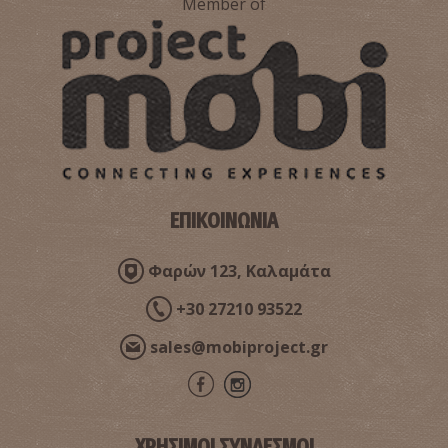
Member of
Παραλία Πόρτο Κάγιο
~4.2Km
ΠΑΡΑΛΙΕΣ
ΕΠΙΚΟΙΝΩΝΙΑ
Φαρών 123, Καλαμάτα
+30 27210 93522
sales@mobiproject.gr
Παραλία Γερολιμένα
~5.7Km
ΠΑΡΑΛΙΕΣ
ΧΡΗΣΙΜΟΙ ΣΥΝΔΕΣΜΟΙ