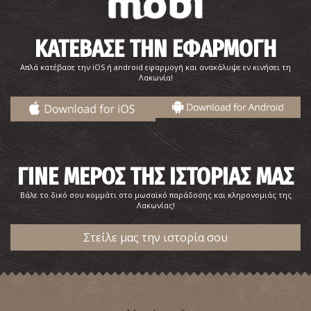
Μονή Μεταμόρφωση του Σωτήρος
ΚΑΤΕΒΑΣΕ ΤΗΝ ΕΦΑΡΜΟΓΗ
~4Km
ΒΥΖΑΝΤΙΟ
Απλά κατέβασε την iOS ή android εφαρμογή και ανακάλυψε εν κινήσει τη
Λακωνία!
ΓΙΝΕ ΜΕΡΟΣ ΤΗΣ ΙΣΤΟΡΙΑΣ ΜΑΣ
Βάλε το δικό σου κομμάτι στο μωσαϊκό παράδοσης και κληρονομιάς της
Λακωνίας!
Γυαλιά
~4.1Km
ΠΑΡΑΛΙΕΣ
Στείλε μας την ιστορία σου