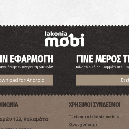
Π
ΑΡ
ΤΗΝ ΕΦΑΡΜΟΓΗ
ΓΙΝΕ ΜΕΡΟΣ Τ
 ανακάλυψε εν κινήσει τη Λακωνία!
Βάλε το δικό σου κομμάτι στο μω
Στε
Η
ΙΔ
ΟΙΝΩΝΙΑ
ΧΡΗΣΙΜΟΙ ΣΥΝΔΕΣΜΟΙ
Τί είναι το lakonia.mobi;
ρών 123, Καλαμάτα
Όροι χρήσης