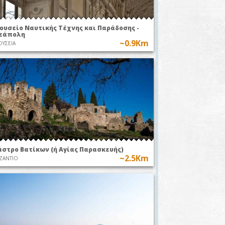
ουσείο Ναυτικής Τέχνης και Παράδοσης -
εάπολη
~0.9Km
ΥΣΕΙΑ
0
άστρο Βατίκων (ή Αγίας Παρασκευής)
~2.5Km
ΖΑΝΤΙΟ
ing
ο