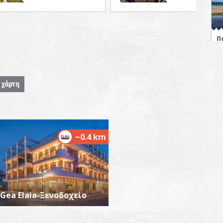
Π
ΠΑ
 χάρτη
~0.4 km
Π
ΠΑ
Gea Elaia-Ξενοδοχείο