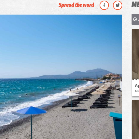
ΜΕ
Spread the word
Α
ΜΟ