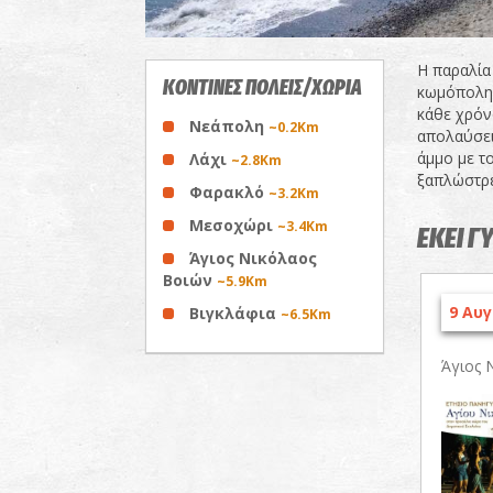
Η παραλία
ΚΟΝΤΙΝΕΣ ΠΟΛΕΙΣ/ΧΩΡΙΑ
κωμόπολη,
κάθε χρόνο
Νεάπολη
~0.2Km
απολαύσει
άμμο με τ
Λάχι
~2.8Km
ξαπλώστρε
Φαρακλό
~3.2Km
Μεσοχώρι
~3.4Km
ΕΚΕΙ Γ
Άγιος Νικόλαος
Βοιών
~5.9Km
9 Αυγ
Βιγκλάφια
~6.5Km
Άγιος 