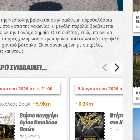
Μ
 της Νεάπολης βρίσκεται στην ομώνυμη παραθαλάσσια
N
 στα νότια της Λακωνίας. Η μεγάλη παραλία βραβεύεται
ΜΟ
 με την Γαλάζια Σημαία. Ο επισκέπτης, εδώ, μπορεί να
 στιγμές χαλάρωση στην παραλία που συνδυάζει την ψιλή
ο χοντρό βότσαλο. Είναι οργανωμένη με ομπρέλες,
ς και ντους.
ΥΡΩ ΣΥΜΒΑΙΝΕΙ...
ούστου 2026 στις 21:00
9 Αυγούστου 2026 στις 23:0
Κ
ΒΥ
~5.9Km
~0.2Km
Νικόλαος Βοιών
Ετήσιο πανηγύρι
Ντέρτι Danc
Αγίου Νικολάου
στο Καρνάγι
Βοιών
DJ set
ΠΑΝΗΓΥΡΙΑ