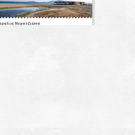
αραλία Νερατζιώνα
~3.8Km
ΡΑΛΙΕΣ
αραλία Μάγγανος
~4.6Km
ΡΑΛΙΕΣ