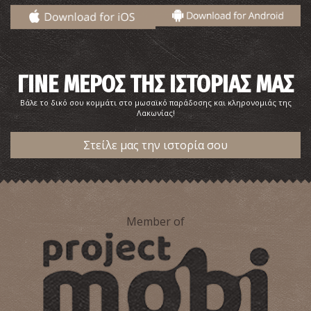
Μουσείο Ναυτικής Τέχνης και Παράδοσης - Nεάπολη
~7.9Km
ΜΟΥΣΕΙΑ
ΓΙΝΕ ΜΕΡΟΣ ΤΗΣ ΙΣΤΟΡΙΑΣ ΜΑΣ
Βάλε το δικό σου κομμάτι στο μωσαϊκό παράδοσης και κληρονομιάς της
Λακωνίας!
Στείλε μας την ιστορία σου
Αρχαιολογικό Μουσείο Νεάπολης Βοιών
~8Km
ΜΟΥΣΕΙΑ
Member of