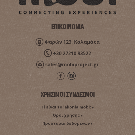
Κάστρο Βατίκων (ή Αγίας Παρασκευής)
ΕΠΙΚΟΙΝΩΝΙΑ
~8.4Km
ΒΥΖΑΝΤΙΟ
Φαρών 123, Καλαμάτα
+30 27210 93522
sales@mobiproject.gr
ΧΡΗΣΙΜΟΙ ΣΥΝΔΕΣΜΟΙ
Παραλία Νεάπολη
~8.8Km
ΠΑΡΑΛΙΕΣ
Τί είναι το lakonia.mobi;
Όροι χρήσης
Προστασία δεδομένων