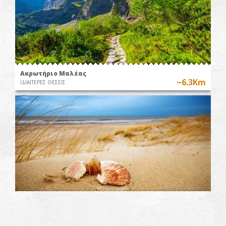
Ακρωτήριο Μαλέας
~6.3Km
ΙΔΙΑΙΤΕΡΕΣ ΘΕΣΕΙΣ
Παραλία Παναγία Καστανιάς
~6.5Km
ΠΑΡΑΛΙΕΣ