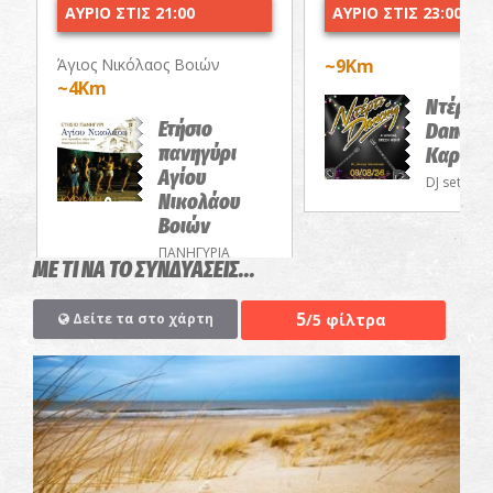
ΑΥΡΙΟ ΣΤΙΣ 21:00
ΑΥΡΙΟ ΣΤΙΣ 23:00
Άγιος Νικόλαος Βοιών
~9Km
~4Km
Ντέρτι
Ετήσιο
Dancing
πανηγύρι
Καρνάγ
Αγίου
DJ set
Νικολάου
Βοιών
ΠΑΝΗΓΥΡΙΑ
ΜΕ ΤΙ ΝΑ ΤΟ ΣΥΝΔΥΑΣΕΙΣ...
5
/5 φίλτρα
Δείτε τα στο χάρτη