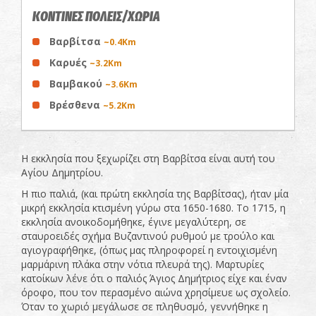
ΚΟΝΤΙΝΕΣ ΠΟΛΕΙΣ/ΧΩΡΙΑ
Βαρβίτσα
~0.4Km
Καρυές
~3.2Km
Βαμβακού
~3.6Km
Βρέσθενα
~5.2Km
Η εκκλησία που ξεχωρίζει στη Βαρβίτσα είναι αυτή του
Αγίου Δημητρίου.
Η πιο παλιά, (και πρώτη εκκλησία της Βαρβίτσας), ήταν μία
μικρή εκκλησία κτισμένη γύρω στα 1650-1680. Το 1715, η
εκκλησία ανοικοδομήθηκε, έγινε μεγαλύτερη, σε
σταυροειδές σχήμα Βυζαντινού ρυθμού με τρούλο και
αγιογραφήθηκε, (όπως μας πληροφορεί η εντοιχισμένη
μαρμάρινη πλάκα στην νότια πλευρά της). Μαρτυρίες
κατοίκων λένε ότι ο παλιός Άγιος Δημήτριος είχε και έναν
όροφο, που τον περασμένο αιώνα χρησίμευε ως σχολείο.
Όταν το χωριό μεγάλωσε σε πληθυσμό, γεννήθηκε η