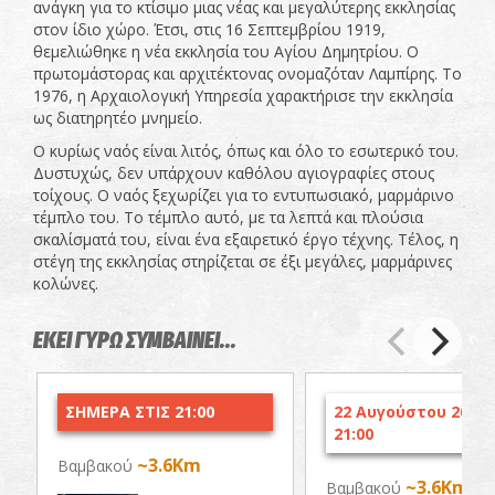
ανάγκη για το κτίσιμο μιας νέας και μεγαλύτερης εκκλησίας
στον ίδιο χώρο. Έτσι, στις 16 Σεπτεμβρίου 1919,
θεμελιώθηκε η νέα εκκλησία του Αγίου Δημητρίου. Ο
πρωτομάστορας και αρχιτέκτονας ονομαζόταν Λαμπίρης. Το
1976, η Αρχαιολογική Υπηρεσία χαρακτήρισε την εκκλησία
ως διατηρητέο μνημείο.
Ο κυρίως ναός είναι λιτός, όπως και όλο το εσωτερικό του.
Δυστυχώς, δεν υπάρχουν καθόλου αγιογραφίες στους
τοίχους. Ο ναός ξεχωρίζει για το εντυπωσιακό, μαρμάρινο
τέμπλο του. Το τέμπλο αυτό, με τα λεπτά και πλούσια
σκαλίσματά του, είναι ένα εξαιρετικό έργο τέχνης. Τέλος, η
στέγη της εκκλησίας στηρίζεται σε έξι μεγάλες, μαρμάρινες
κολώνες.
ΕΚΕΙ ΓΥΡΩ ΣΥΜΒΑΙΝΕΙ...
ΣΗΜΕΡΑ ΣΤΙΣ 21:00
22 Αυγούστου 2026 
21:00
~3.6Km
Βαμβακού
~3.6Km
Βαμβακού