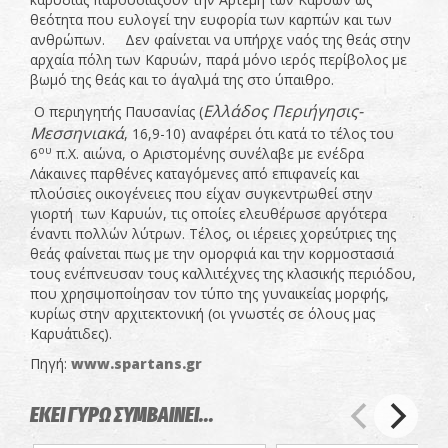
θεότητα που ευλογεί την ευφορία των καρπών και των
ανθρώπων. Δεν φαίνεται να υπήρχε ναός της θεάς στην
αρχαία πόλη των Καρυών, παρά μόνο ιερός περίβολος με
βωμό της θεάς και το άγαλμά της στο ύπαιθρο.
Ελλάδος Περιήγησις-
Ο περιηγητής Παυσανίας (
Μεσσηνιακά
, 16,9-10) αναφέρει ότι κατά το τέλος του
ου
6
π.Χ. αιώνα, ο Αριστομένης συνέλαβε με ενέδρα
Λάκαινες παρθένες καταγόμενες από επιφανείς και
πλούσιες οικογένειες που είχαν συγκεντρωθεί στην
γιορτή των Καρυών, τις οποίες ελευθέρωσε αργότερα
έναντι πολλών λύτρων. Τέλος, οι ιέρειες χορεύτριες της
θεάς φαίνεται πως με την ομορφιά και την κορμοστασιά
τους ενέπνευσαν τους καλλιτέχνες της κλασικής περιόδου,
που χρησιμοποίησαν τον τύπο της γυναικείας μορφής,
κυρίως στην αρχιτεκτονική (οι γνωστές σε όλους μας
Καρυάτιδες).
Πηγή:
www.spartans.gr
ΕΚΕΙ ΓΥΡΩ ΣΥΜΒΑΙΝΕΙ...