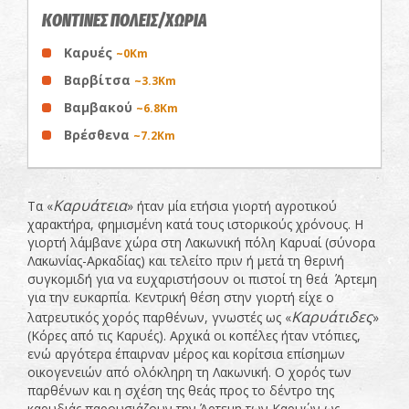
ΚΟΝΤΙΝΕΣ ΠΟΛΕΙΣ/ΧΩΡΙΑ
Καρυές
~0Km
Βαρβίτσα
~3.3Km
Βαμβακού
~6.8Km
Βρέσθενα
~7.2Km
Καρυάτεια
Τα «
» ήταν μία ετήσια γιορτή αγροτικού
χαρακτήρα, φημισμένη κατά τους ιστορικούς χρόνους. Η
γιορτή λάμβανε χώρα στη Λακωνική πόλη Καρυαί (σύνορα
Λακωνίας-Αρκαδίας) και τελείτο πριν ή μετά τη θερινή
συγκομιδή για να ευχαριστήσουν οι πιστοί τη θεά Άρτεμη
για την ευκαρπία. Κεντρική θέση στην γιορτή είχε ο
Καρυάτιδες
λατρευτικός χορός παρθένων, γνωστές ως «
»
(Κόρες από τις Καρυές). Αρχικά οι κοπέλες ήταν ντόπιες,
ενώ αργότερα έπαιρναν μέρος και κορίτσια επίσημων
οικογενειών από ολόκληρη τη Λακωνική. Ο χορός των
παρθένων και η σχέση της θεάς προς το δέντρο της
καρυδιάς παρουσιάζουν την Άρτεμη των Καρυών ως