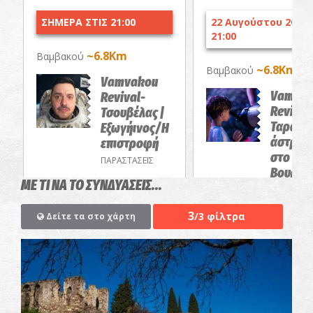
ΣΗΜΕΡΑ ΣΤΙΣ 21:00
22 Αυγούστου 2026 
21:00
~6.8Km
Βαμβακού
~6.8Km
Βαμβακού
Vamvakou
Vamva
Revival-
Revival
Τσουβέλας |
Ταράτσ
Εξωγήινος/Η
άστρο-
επιστροφή
στο
ΠΑΡΑΣΤΑΣΕΙΣ
Βουρέι
ΜΕ ΤΙ ΝΑ ΤΟ ΣΥΝΔΥΑΣΕΙΣ...
ΔΡΩΜΕΝΑ
3
/3 φίλτρα
Δείτε τα στο χάρτη