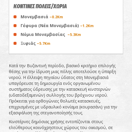
ΚΟΝΤΙΝΕΣ ΠΟΛΕΙΣ/ΧΩΡΙΑ
Μονεμβασιά
~0.2Km
Γέφυρα (Νέα Μονεμβασιά)
~1.2Km
Νόμια Μονεμβασίας
~5.3Km
Ξιφιάς
~5.7Km
Κατά την Βυζαντινή περίοδο, βασικό κριτήριο επιλογής
θέσης για την ίδρυση μιας πόλης αποτελούσε η ύπαρξη
νερού. Η έλλειψη πηγαίου ύδατος στη Μονεμβασιά
υπαγόρευσε τη δημιουργία ενός οργανωμένου
συστήματος ύδρευσης με την κατασκευή κινστερνών
(υδατοδεξαμενών) συλλογής του βρόχινου νερού.
Πρόκειται για ορθογώνιες θολωτές κατασκευές,
επιχρισμένες με υδραυλικό κονίαμα (κουρασάνι) για την
εξασφάλιση της στεγανοποίησής τους.
Κινστέρνες δημόσιας χρήσης εντοπίζονται στους
ελεύθερους κοινόχρηστους χώρους του οικισμού, σε