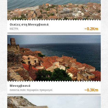
Οικίες στη Μονεμβασιά
~0.2Km
ΚΑΣΤΡΑ
Μονεμβασιά
~0.3Km
messinia.mobi::Κορυφαίοι προορισμοί