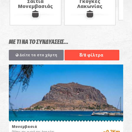
Σαΐτια
Γκόγκες
«Μ
Μονεμβασιάς
Λακωνίας
ΜΕ ΤΙ ΝΑ ΤΟ ΣΥΝΔΥΑΣΕΙΣ...
8
/8 φίλτρα
Δείτε τα στο χάρτη
Μονεμβασιά
~0.2Km
Πόλεις και χωριά της Λακωνίας