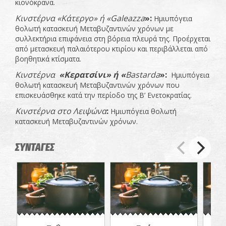
κιονόκρανα.
Κινστέρνα «Κάτεργο» ή «
Galeazza
»:
Ημιυπόγεια
θολωτή κατασκευή Μεταβυζαντινών χρόνων με
συλλεκτήρια επιφάνεια στη βόρεια πλευρά της. Προέρχεται
από μετασκευή παλαιότερου κτιρίου και περιβάλλεται από
βοηθητικά κτίσματα.
Κινστέρνα
«Κερατσίνι» ή «
Bastarda
»:
Ημιυπόγεια
θολωτή κατασκευή Μεταβυζαντινών χρόνων που
επισκευάσθηκε κατά την περίοδο της Β’ Ενετοκρατίας.
Κινστέρνα στο Λειψώνα
:
Ημιυπόγεια θολωτή
κατασκευή Μεταβυζαντινών χρόνων.
ΣΥΝΤΑΓΕΣ