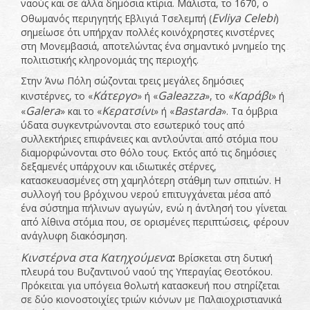
ναούς και σε άλλα δημόσια κτίρια. Μάλιστα, το 1670, ο
Evliya
Celebi
Οθωμανός περιηγητής Εβλιγιά Τσελεμπή (
)
σημείωσε ότι υπήρχαν πολλές κοινόχρηστες κινστέρνες
στη Μονεμβασιά, αποτελώντας ένα σημαντικό μνημείο της
πολιτιστικής κληρονομιάς της περιοχής.
Στην Άνω Πόλη σώζονται τρεις μεγάλες δημόσιες
Κάτεργο
Galeazza
Καράβι
κινστέρνες, το «
» ή «
», το «
» ή
Galera
Κερατσίνι
Bastarda
«
» και το «
» ή «
». Τα όμβρια
ύδατα συγκεντρώνονται στο εσωτερικό τους από
συλλεκτήριες επιφάνειες και αντλούνται από στόμια που
διαμορφώνονται στο θόλο τους. Εκτός από τις δημόσιες
δεξαμενές υπάρχουν και ιδιωτικές στέρνες,
κατασκευασμένες στη χαμηλότερη στάθμη των σπιτιών. Η
συλλογή του βρόχινου νερού επιτυγχάνεται μέσα από
ένα σύστημα πήλινων αγωγών, ενώ η άντλησή του γίνεται
από λίθινα στόμια που, σε ορισμένες περιπτώσεις, φέρουν
ανάγλυφη διακόσμηση.
Κινστέρνα στα Κατηχούμενα
:
Βρίσκεται στη δυτική
πλευρά του Βυζαντινού ναού της Υπεραγίας Θεοτόκου.
Πρόκειται για υπόγεια θολωτή κατασκευή που στηρίζεται
σε δύο κιονοστοιχίες τριών κιόνων με Παλαιοχριστιανικά