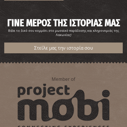
Παραλία Καστράκι
~5.3Km
ΠΑΡΑΛΙΕΣ
ΓΙΝΕ ΜΕΡΟΣ ΤΗΣ ΙΣΤΟΡΙΑΣ ΜΑΣ
Βάλε το δικό σου κομμάτι στο μωσαϊκό παράδοσης και κληρονομιάς της
Λακωνίας!
Στείλε μας την ιστορία σου
Member of
Επίδαυρος Λιμηρά
~5.4Km
ΑΡΧΑΙΟΙ ΧΡΟΝΟΙ