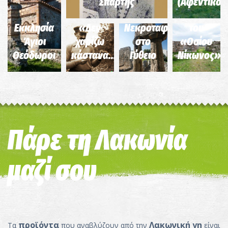
Σπάρτης
(Αφεντικό)
Ρωμαϊκό
Βασιλική
Εκκλησία
«Δεν
Νεκροταφείο
του
Άγιοι
χαρίζω
στο
«Οσίου
Θεόδωροι
κάστανα...»
Γύθειο
Νίκωνος»
Πάρε τη Λακωνία
μαζί σου
προϊόντα
Λακωνική γη
Τα
που αναβλύζουν από την
είναι