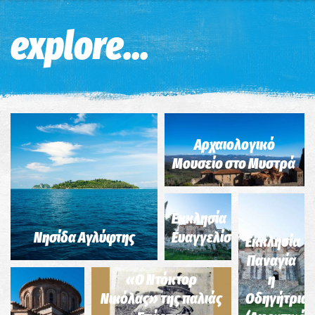
Η εικόνα ενδέχεται να υπόκειται σε πνευματικά δικαιώματα
Όροι
explore...
Αρχαιολογικό
Μουσείο στο Μυστρά
Εκκλησία
Νησίδα Αγλύφτης
Ευαγγελίστρια
Εκκλησία
Παναγία
«Ο Ντόκτορ
η
Νικόλας» της παλιάς
Οδηγήτρια