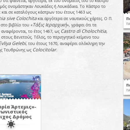
 ότι φαίνεται, αργότερα, εκ του ονόματός του το κάστρο
ισμός ονομάστηκαν Λουκάδες ή Λουκάδικα. Το Κάστρο το
 και σε καταλόγους κάστρων του έτους 1463 ως
hia
sive
Colochita
και αργότερα σε ναυτικούς χάρτες. Ο Π.
Π
Τάξις Ιεραρχική
ΠΑ
 στο βιβλίο του «
», γράφει ότι τα
Castro
di
Cholochitia
 αναφέρονται, το έτος 1467, ως
,
 στους Βενετούς. Τέλος, το περιηγητικό κείμενο του
Evliya
Gelebi
, του έτους 1670, αναφέρει ολόκληρη την
Colocitolar
ης Τευθρώνης ως
.
Π
ΠΑ
ρία Άρτεμις»-
γωνιστικός
ιχος Δρόμος