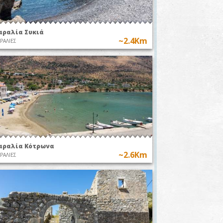
αραλία Συκιά
~2.4Km
ΡΑΛΙΕΣ
αραλία Κότρωνα
~2.6Km
ΡΑΛΙΕΣ