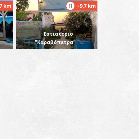
.7 km
~9.7 km
Εστιατόριο
"Καραβόπετρα"
αραλία Καλαμάκια
~5Km
ΡΑΛΙΕΣ
κκλησία Αγίου Πέτρου
~6.6Km
ΖΑΝΤΙΟ