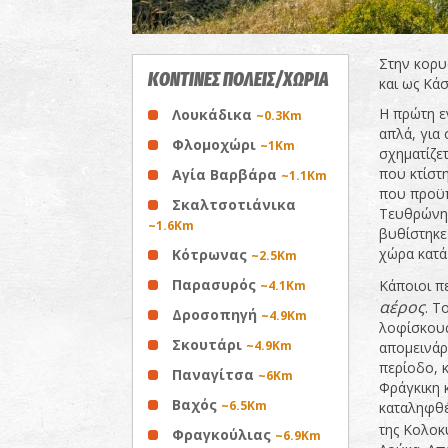
Στην κορυ
ΚΟΝΤΙΝΕΣ ΠΟΛΕΙΣ/ΧΩΡΙΑ
και ως Κά
Η πρώτη εν
Λουκάδικα
~0.3Km
απλά, για 
Φλομοχώρι
~1Km
σχηματίζετ
που κτίστ
Αγία Βαρβάρα
~1.1Km
που προϋπ
Σκαλτσοτιάνικα
Τευθρώνης
~1.6Km
βυθίστηκε
χώρα κατά
Κότρωνας
~2.5Km
Παρασυρός
Κάποιοι π
~4.1Km
αέρος
. Τ
Δροσοπηγή
~4.9Km
λοφίσκους 
Σκουτάρι
~4.9Km
απομεινάρ
περίοδο, 
Παναγίτσα
~6Km
Φράγκικη 
Βαχός
~6.5Km
καταληφθέ
της Κολοκυ
Φραγκούλιας
~6.9Km