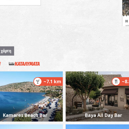
Η
ΑΡ
 χάρτη
Η
ΚΑΤΑΛΥΜΑΤΑ
~7.1 km
~8
Π
ΠΑ
Kamares Beach Bar
Baya All Day Bar