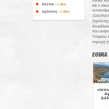
Λούκα. Από
Αλύπα
~7.2Km
και ο οικ
συναντάμε
Δρύαλος
~7.2Km
Cocchoc
Ζερλέντης
Λουκάδικα
που ανήκε
Τούρκου
περιοχή τ
ΕΘΙΜΑ
«Ισσω
Α
Δόλ