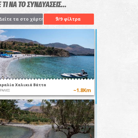
 ΤΙ ΝΑ ΤΟ ΣΥΝΔΥΑΣΕΙΣ...
9
Δείτε τα στο χάρτη
/9 φίλτρα
αραλία Χαλικιά Βάττα
~1.8Km
ΡΑΛΙΕΣ