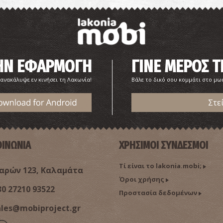
ΤΗΝ ΕΦΑΡΜΟΓΗ
ΓΙΝΕ ΜΕΡΟΣ Τ
Ε
 ανακάλυψε εν κινήσει τη Λακωνία!
Βάλε το δικό σου κομμάτι στο μω
ΒΥ
Στε
ΟΙΝΩΝΙΑ
ΧΡΗΣΙΜΟΙ ΣΥΝΔΕΣΜΟΙ
Τί είναι το lakonia.mobi;
ρών 123, Καλαμάτα
Όροι χρήσης
Χ
30 27210 93522
Προστασία δεδομένων
ΒΥ
ales@mobiproject.gr