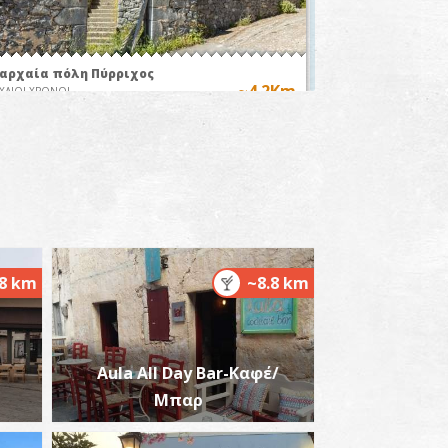
 αρχαία πόλη Πύρριχος
~4.2Km
ΧΑΙΟΙ ΧΡΟΝΟΙ
.8 km
~8.8 km
αραλία Βορδώνα
~4.5Km
ΡΑΛΙΕΣ
Aula All Day Bar-Καφέ/
Μπαρ