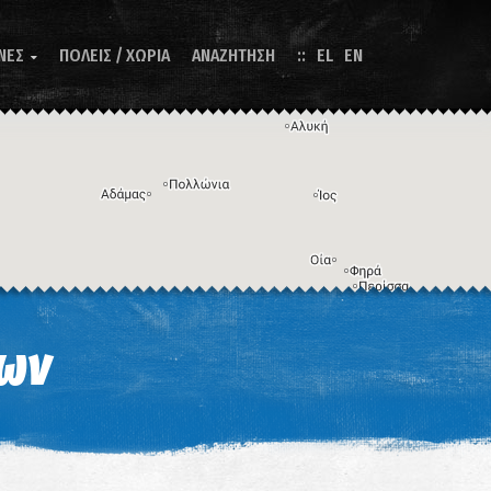
ΝΕΣ
ΠΟΛΕΙΣ / ΧΩΡΙΑ
ΑΝΑΖΗΤΗΣΗ
EL
EN

Η εικόνα ενδέχεται να υπόκειται σε πνευματικά δικαιώματα
Όροι
ντομεύσεις πληκτρολογίου
κων