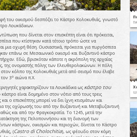
Π
φή του οικισμού δεσπόζει το Κάστρο Κολοκυθιάς, γνωστό
ΠΑ
στρο Λουκάδικων.
τύπωση που δίνεται στον επισκέπτη είναι ότι πρόκειται,
σπίτια που κτίστηκαν κατά τέτοιο τρόπο ώστε να
αι μια οχυρή θέση. Ουσιαστικά, πρόκειται για πυργόσπιτα
ηκαν επάνω σε Μεσαιωνικό οικισμό και Βυζαντινό κάστρο
ήρχαν. Εδώ, βρισκόταν κάποτε η ακρόπολη της αρχαίας
, της ονομαστής πόλης των Ελευθερολακώνων. Η πόλη
 στον κόλπο της Κολοκυθιάς μετά από σεισμό που έλαβε
ο
 τον 3
αιώνα π.Χ.
κάστρο του
Χ
εριηγητές χαρακτηρίζουν τα Λουκάδικα ως
ΙΔ
ο κάστρο είναι δομημένο στον νότιο από τους τρεις
και ο επισκέπτης μπορεί να δει ίχνη κτισμάτων και
ια της οχύρωσής του από την Βυζαντινή και Μεταβυζαντινή
καθώς και από την Φραγκοκρατία. Το 1245, μετά την
κατάκτηση της Πελοποννήσου και τη διανομή των
ντων κάστρων, οικισμών και περιοχών, δίνεται το Κάστρο
Castro
di
Cholochitia
θιάς, (
), ως φέουδο στον κόμη