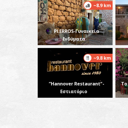
~8.9 km
PI.ERROS-Γυναικεία
Ενδύματα
~9.8 km
“Hannover Restaurant"-
Το
Εστιατόριο