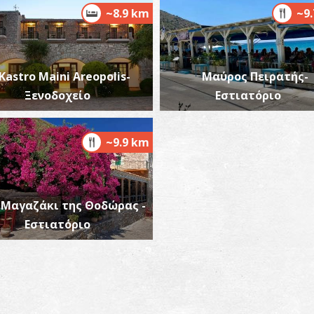
~8.9 km
~9
Kastro Maini Areopolis-
Μαύρος Πειρατής-
Ξενοδοχείο
Εστιατόριο
Π
ΠΑ
~9.9 km
 Μαγαζάκι της Θοδώρας -
Εστιατόριο
Ε
ΒΥ