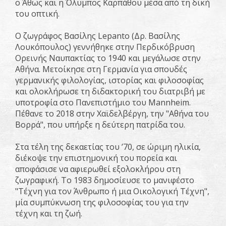
ο Άθως και η Όλυμπος Καρπάθου μέσα από τη δική
του οπτική.
Ο ζωγράφος Βασίλης Lepanto (Δρ. Βασίλης
Λουκόπουλος) γεννήθηκε στην Περδικόβρυση
Ορεινής Ναυπακτίας το 1940 και μεγάλωσε στην
Αθήνα. Μετοίκησε στη Γερμανία για σπουδές
γερμανικής φιλολογίας, ιστορίας και φιλοσοφίας
και ολοκλήρωσε τη διδακτορική του διατριβή με
υποτροφία στο Πανεπιστήμιο του Mannheim.
Πέθανε το 2018 στην Χαϊδελβέργη, την "Αθήνα του
Βορρά", που υπήρξε η δεύτερη πατρίδα του.
Στα τέλη της δεκαετίας του ’70, σε ώριμη ηλικία,
διέκοψε την επιστημονική του πορεία και
αποφάσισε να αφιερωθεί εξολοκλήρου στη
ζωγραφική. Το 1983 δημοσίευσε το μανιφέστο
"Τέχνη για τον Άνθρωπο ή μια Οικολογική Τέχνη",
μία συμπύκνωση της φιλοσοφίας του για την
τέχνη και τη ζωή.