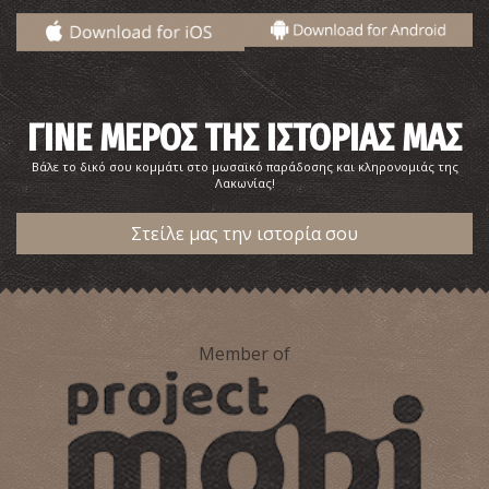
~0.5Km
ΒΥΖΑΝΤΙΟ
ΓΙΝΕ ΜΕΡΟΣ ΤΗΣ ΙΣΤΟΡΙΑΣ ΜΑΣ
Βάλε το δικό σου κομμάτι στο μωσαϊκό παράδοσης και κληρονομιάς της
Λακωνίας!
Στείλε μας την ιστορία σου
Ακρόπολη Σπάρτης
~0.6Km
ΑΡΧΑΙΟΙ ΧΡΟΝΟΙ
Member of