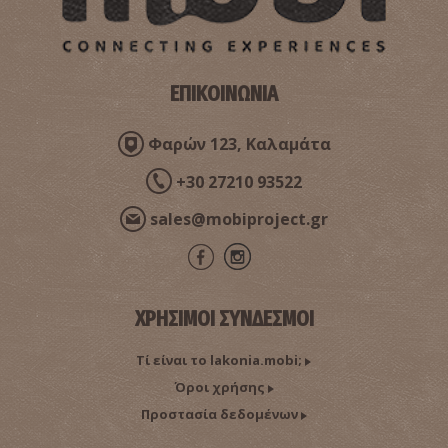
ΕΠΙΚΟΙΝΩΝΙΑ
Υστερορωμαϊκό Τείχος στην Ακρόπολη Σπάρτης
~0.6Km
ΑΡΧΑΙΟΙ ΧΡΟΝΟΙ
Φαρών 123, Καλαμάτα
+30 27210 93522
sales@mobiproject.gr
ΧΡΗΣΙΜΟΙ ΣΥΝΔΕΣΜΟΙ
Τί είναι το lakonia.mobi;
Στωικό Οικοδόμημα («Αγορά») στην Ακρόπολη της
Σπάρτης
Όροι χρήσης
~0.6Km
ΑΡΧΑΙΟΙ ΧΡΟΝΟΙ
Προστασία δεδομένων