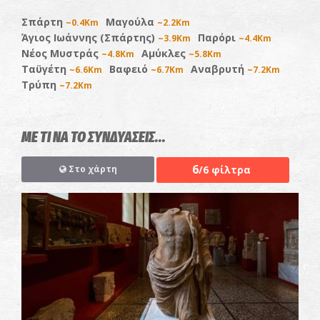
Σπάρτη
Μαγούλα
~0.4Km
~2.2Km
Άγιος Ιωάννης (Σπάρτης)
Παρόρι
~3.9Km
~4.4Km
Νέος Μυστράς
Αμύκλες
~4.8Km
~5.8Km
Ταϋγέτη
Βαφειό
Αναβρυτή
~6.6Km
~6.7Km
~7.2Km
Τρύπη
~7.2Km
ΜΕ ΤΙ ΝΑ ΤΟ ΣΥΝΔΥΑΣΕΙΣ...
6
/6 φίλτρα
Στο χάρτη