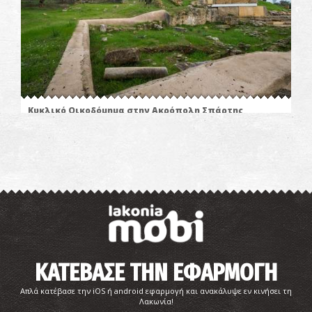
Κυκλικό Οικοδόμημα στην Ακρόπολη Σπάρτης
~0.5Km
ΑΡΧΑΙΟΙ ΧΡΟΝΟΙ
ΚΑΤΕΒΑΣΕ ΤΗΝ ΕΦΑΡΜΟΓΗ
Απλά κατέβασε την iOS ή android εφαρμογή και ανακάλυψε εν κινήσει τη
Βυζαντινός ναός στα δυτικά του Κυκλικού
Λακωνία!
Οικοδομήματος στην Ακρόπολη Σπάρτης