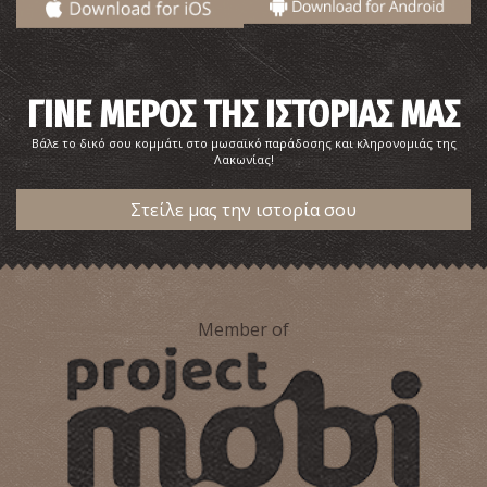
ΓΙΝΕ ΜΕΡΟΣ ΤΗΣ ΙΣΤΟΡΙΑΣ ΜΑΣ
Βάλε το δικό σου κομμάτι στο μωσαϊκό παράδοσης και κληρονομιάς της
Λακωνίας!
Ιερό Διός Καππώτα
~3.8Km
Στείλε μας την ιστορία σου
ΑΡΧΑΙΟΙ ΧΡΟΝΟΙ
Member of
Ρωμαϊκό Νεκροταφείο στο Γύθειο
~4Km
ΑΡΧΑΙΟΙ ΧΡΟΝΟΙ