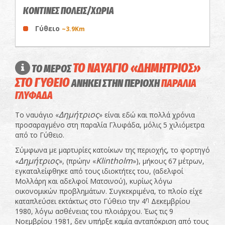
ΚΟΝΤΙΝΕΣ ΠΟΛΕΙΣ/ΧΩΡΙΑ
Γύθειο
~3.9Km
ΤΟ ΝΑΥΑΓΙΟ «ΔΗΜΗΤΡΙΟΣ»
ΤΟ ΜΕΡΟΣ
ΣΤΟ ΓΥΘΕΙΟ
ΑΝΗΚΕΙ ΣΤΗΝ ΠΕΡΙΟΧΗ
ΠΑΡΑΛΙΑ
ΓΛΥΦΑΔΑ
Δημήτριος
Το ναυάγιο «
» είναι εδώ και πολλά χρόνια
προσαραγμένο στη παραλία Γλυφάδα, μόλις 5 χιλιόμετρα
από το Γύθειο.
Σύμφωνα με μαρτυρίες κατοίκων της περιοχής, το φορτηγό
Δημήτριος
Klintholm
«
», (πρώην «
»), μήκους 67 μέτρων,
εγκαταλείφθηκε από τους ιδιοκτήτες του, (αδελφοί
Μολλάρη και αδελφοί Ματσινού), κυρίως λόγω
οικονομικών προβλημάτων. Συγκεκριμένα, το πλοίο είχε
η
καταπλεύσει εκτάκτως στο Γύθειο την 4
Δεκεμβρίου
1980, λόγω ασθένειας του πλοιάρχου. Έως τις 9
Νοεμβρίου 1981, δεν υπήρξε καμία ανταπόκριση από τους