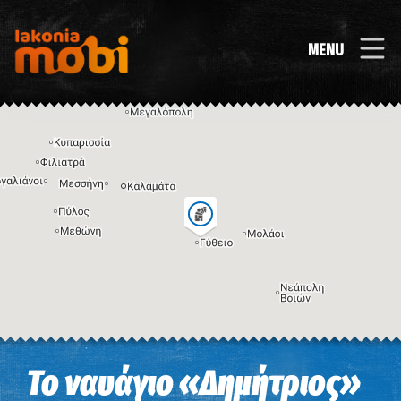
MENU
Η εικόνα ενδέχεται να υπόκειται σε πνευματικά δικαιώματα
Όροι
Το ναυάγιο «Δημήτριος»