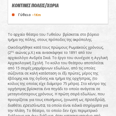
ΚΟΝΤΙΝΕΣ ΠΟΛΕΙΣ/ΧΩΡΙΑ
Γύθειο
~1Km
Το αρχαίο θέατρο του Γυθείου βρίσκεται στο βόρειο
τμήμα της πόλης, στους πρόποδες της ακρόπολης.
Οικοδομήθηκε κατά τους πρώιμους Ρωμαϊκούς χρόνους,
ος
(2
αιώνας μ.Χ.) και ανασκάφηκε το 1891 από τον
αρχαιολόγο Ανδρέα Σκιά. Το έργο του συνέχισε η Αγγλική
Αρχαιολογική Σχολή. Το κοίλο του θεάτρου αποτελείται
από 15 σειρές μαρμάρινων εδωλίων, από τις οποίες
σώζονται σε καλή κατάσταση οι έξι πρώτες, μέρος της
έβδομης και της όγδοης και τμήμα της ορχήστρας, (το
κοίλος της οποίας είχε διάμετρο 75 μέτρα). Στο κέντρο της
ορχήστρας βρίσκεται ένα πηγάδι το οποίο ανάγεται σε
μεταγενέστερους χρόνους. Η πρώτη σειρά εδωλίων, που
προεδρία
προορίζεται για τους επισήμους, (γνωστή ως
),
ερεισίνωτα
διαθέτει
, τα οποία είναι ειδικά στηρίγματα για
την πλάτη. Το θέατρο, το οποίο δεν έχει περιμετρικό
διάδρομο και άνω διάζωμα, ήταν κατασκευασμένο από