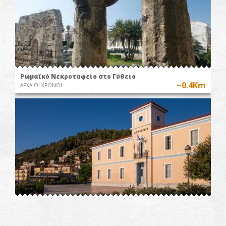
Ρωμαϊκό Νεκροταφείο στο Γύθειο
~0.4Km
ΑΡΧΑΙΟΙ ΧΡΟΝΟΙ
Δημαρχείο-Αρχαιολογική Συλλογή Γυθείου
~0.5Km
ΜΟΥΣΕΙΑ