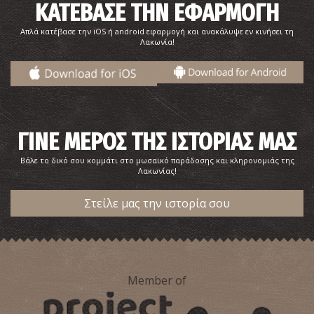
ΚΑΤΕΒΑΣΕ ΤΗΝ ΕΦΑΡΜΟΓΗ
Πύργος Τζαννετάκη-Ιστορικό και Εθνολογικό Μουσείο
Γυθείου
Απλά κατέβασε την iOS ή android εφαρμογή και ανακάλυψε εν κινήσει τη
~1.4Km
ΜΟΥΣΕΙΑ
Λακωνία!
ΓΙΝΕ ΜΕΡΟΣ ΤΗΣ ΙΣΤΟΡΙΑΣ ΜΑΣ
Βάλε το δικό σου κομμάτι στο μωσαϊκό παράδοσης και κληρονομιάς της
Λακωνίας!
Παραλία Σελινίτσα
Στείλε μας την ιστορία σου
~2Km
ΠΑΡΑΛΙΕΣ
Member of