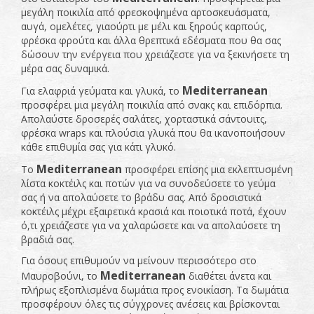
μεγάλη ποικιλία από φρεσκοψημένα αρτοσκευάσματα,
αυγά, ομελέτες, γιαούρτι με μέλι και ξηρούς καρπούς,
φρέσκα φρούτα και άλλα θρεπτικά εδέσματα που θα σας
δώσουν την ενέργεια που χρειάζεστε για να ξεκινήσετε τη
μέρα σας δυναμικά.
Mediterranean
Για ελαφριά γεύματα και γλυκά, το
προσφέρει μια μεγάλη ποικιλία από σνακς και επιδόρπια.
Απολαύστε δροσερές σαλάτες, χορταστικά σάντουιτς,
φρέσκα wraps και πλούσια γλυκά που θα ικανοποιήσουν
κάθε επιθυμία σας για κάτι γλυκό.
Mediterranean
Το
προσφέρει επίσης μια εκλεπτυσμένη
λίστα κοκτέιλς και ποτών για να συνοδεύσετε το γεύμα
σας ή να απολαύσετε το βράδυ σας. Από δροσιστικά
κοκτέιλς μέχρι εξαιρετικά κρασιά και ποιοτικά ποτά, έχουν
ό,τι χρειάζεστε για να χαλαρώσετε και να απολαύσετε τη
βραδιά σας.
Για όσους επιθυμούν να μείνουν περισσότερο στο
Mediterranean
Μαυροβούνι, το
διαθέτει άνετα και
πλήρως εξοπλισμένα δωμάτια προς ενοικίαση. Τα δωμάτια
προσφέρουν όλες τις σύγχρονες ανέσεις και βρίσκονται