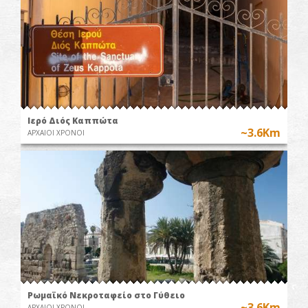
Ιερό Διός Καππώτα
~3.6Km
ΑΡΧΑΙΟΙ ΧΡΟΝΟΙ
Ρωμαϊκό Νεκροταφείο στο Γύθειο
~3.6Km
ΑΡΧΑΙΟΙ ΧΡΟΝΟΙ