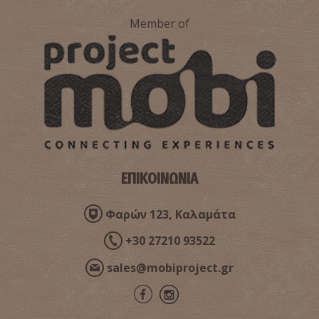
Παραλία Δίχοβα
Member of
~5.7Km
ΠΑΡΑΛΙΕΣ
ΕΠΙΚΟΙΝΩΝΙΑ
Παραλία Σελινίτσα
~6Km
Φαρών 123, Καλαμάτα
ΠΑΡΑΛΙΕΣ
+30 27210 93522
sales@mobiproject.gr