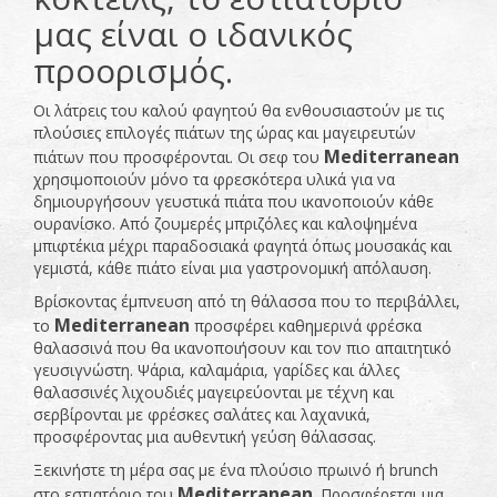
μας είναι ο ιδανικός
προορισμός.
Οι λάτρεις του καλού φαγητού θα ενθουσιαστούν με τις
πλούσιες επιλογές πιάτων της ώρας και μαγειρευτών
Mediterranean
πιάτων που προσφέρονται. Οι σεφ του
χρησιμοποιούν μόνο τα φρεσκότερα υλικά για να
δημιουργήσουν γευστικά πιάτα που ικανοποιούν κάθε
ουρανίσκο. Από ζουμερές μπριζόλες και καλοψημένα
μπιφτέκια μέχρι παραδοσιακά φαγητά όπως μουσακάς και
γεμιστά, κάθε πιάτο είναι μια γαστρονομική απόλαυση.
Βρίσκοντας έμπνευση από τη θάλασσα που το περιβάλλει,
Mediterranean
το
προσφέρει καθημερινά φρέσκα
θαλασσινά που θα ικανοποιήσουν και τον πιο απαιτητικό
γευσιγνώστη. Ψάρια, καλαμάρια, γαρίδες και άλλες
θαλασσινές λιχουδιές μαγειρεύονται με τέχνη και
σερβίρονται με φρέσκες σαλάτες και λαχανικά,
προσφέροντας μια αυθεντική γεύση θάλασσας.
Ξεκινήστε τη μέρα σας με ένα πλούσιο πρωινό ή brunch
Mediterranean
στο εστιατόριο του
. Προσφέρεται μια