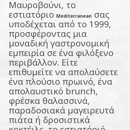
Μαυροβούνι, το
εστιατόριο
σας
Mediterranean
υποδέχεται από το 1999,
προσφέροντας μια
μοναδική γαστρονομική
εμπειρία σε ένα φιλόξενο
περιβάλλον. Είτε
επιθυμείτε να απολαύσετε
ένα πλούσιο πρωινό, ένα
απολαυστικό brunch,
φρέσκα θαλασσινά,
παραδοσιακά μαγειρευτά
πιάτα ή δροσιστικά
κοκτέιλς, το εστιατόριό