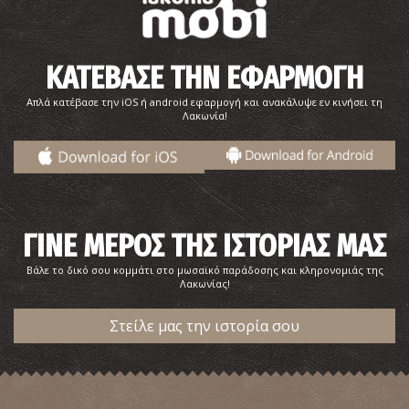
Κάστρο Κολοκυθιάς ή Κάστρο Λουκάδικων
~2.3Km
ΚΑΤΕΒΑΣΕ ΤΗΝ ΕΦΑΡΜΟΓΗ
ΒΥΖΑΝΤΙΟ
Απλά κατέβασε την iOS ή android εφαρμογή και ανακάλυψε εν κινήσει τη
Λακωνία!
ΓΙΝΕ ΜΕΡΟΣ ΤΗΣ ΙΣΤΟΡΙΑΣ ΜΑΣ
Βάλε το δικό σου κομμάτι στο μωσαϊκό παράδοσης και κληρονομιάς της
Παραλία Βορδώνα
Λακωνίας!
~5.3Km
ΠΑΡΑΛΙΕΣ
Στείλε μας την ιστορία σου