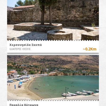
Χερσονησίδα Σκοπά
~0.2Km
ΙΔΙΑΙΤΕΡΕΣ ΘΕΣΕΙΣ
Παραλία Κότρωνα