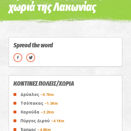
χωριά της Λακωνίας
Spread the word
ΚΟΝΤΙΝΕΣ ΠΟΛΕΙΣ/ΧΩΡΙΑ
Δρύαλος
~0.7Km
Τσόπακας
~1.3Km
Χαρούδα
~3.2Km
Πύργος Διρού
~4.1Km
Έρημος
~4.8Km