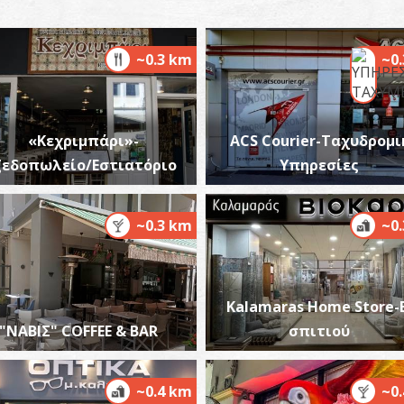
~0.3 km
~0
Γ
Ν
«Κεχριμπάρι»-
ACS Courier-Ταχυδρομι
εδοπωλείο/Εστιατόριο
Υπηρεσίες
~0.3 km
~0
Kalamaras Home Store-
Π
"ΝΑΒΙΣ" COFFEE & BAR
σπιτιού
ΠΕ
~0.4 km
~0