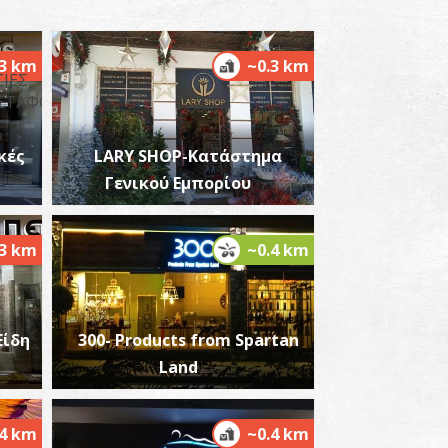
.3 km
~0.3 km
ενικό Νοσοκομείο Σπάρτης
~2Km
ΟΣΟΚΟΜΕΙΑ
κές
LARY SHOP-Κατάστημα
Γενικού Εμπορίου
.3 km
~0.4 km
Είδη
300- Products from Spartan
ΕΡΙΦΕΡΕΙΑΚΟ ΙΑΤΡΕΙΟ ΣΚΟΥΡΑΣ
Land
~8.3Km
ΡΙΦΕΡΕΙΑΚΑ ΙΑΤΡΕΙΑ
.4 km
~0.4 km