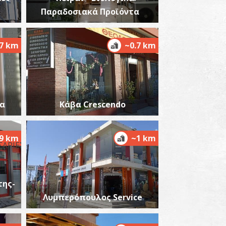
Παραδοσιακά Προϊόντα
.7 km
~0.7 km
ια
Κάβα Crescendo
.9 km
~1 km
ης-
Λυμπερόπουλος Service