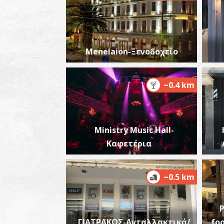
Menelaion-Ξενοδοχείο
~0.4 km
Ministry Music Hall-
Καφετέρια
~0.5 km
ΓΙΑΤΡΑΚΟΣ-Ανταλλακτικά/
foo