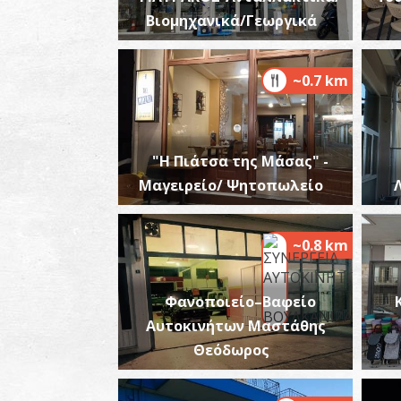
Βιομηχανικά/Γεωργικά
~0.7 km
"Η Πιάτσα της Μάσας" -
Μαγειρείο/ Ψητοπωλείο
~0.8 km
Φανοποιείο–Βαφείο
Αυτοκινήτων Μαστάθης
Θεόδωρος