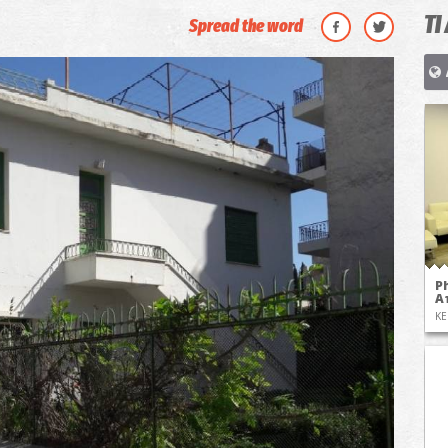
ΤΙ
Spread the word
P
Α
ΚΕ