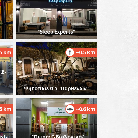
“Sleep Experts”
ΕΡΙΦΕΡΕΙΑΚΟ ΙΑΤΡΕΙΟ ΛΟΓΓΑΣΤΡΑΣ
~8.7Km
ΡΙΦΕΡΕΙΑΚΑ ΙΑΤΡΕΙΑ
.5 km
~0.5 km
.Ε-
Ψητοπωλείο "Παρθενών"
.5 km
~0.6 km
ist-
“Πειράν”-Βιολογικά/