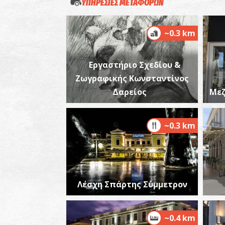
ΥΠΗΡΕΣΙΕΣ ΜΕΤΑΦΟΡΩΝ
~0.3 km
Εργαστήριο Σχεδίου &
Ζωγραφικής Κωνσταντίνος
Δαρείος
Μεζ
~0.3 km
Λέσχη Σπάρτης Σύμμετρον
~0.4 km