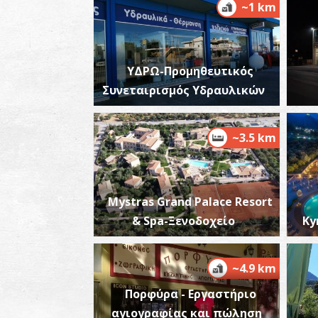
~1 km
ΥΔΡΩ-Προμηθευτικός
Συνεταιρισμός Υδραυλικών
~3.5 km
Mystras Grand Palace Resort
& Spa-Ξενοδοχείο
Ky
~4.9 km
Πορφύρα - Εργαστήριο
αγιογραφίας και πώληση