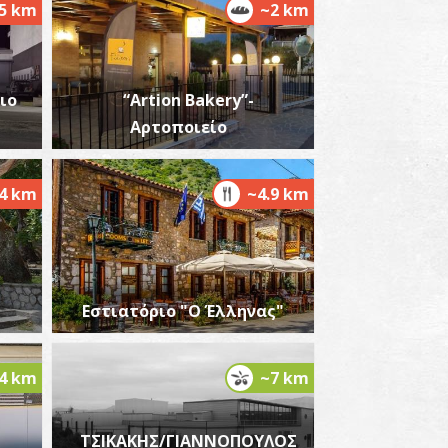
.5 km
~2 km
ιο
“Artion Bakery”-
Αρτοποιείο
.4 km
~4.9 km
Εστιατόριο "Ο Έλληνας"
.4 km
~7 km
ΤΣΙΚΑΚΗΣ/ΓΙΑΝΝΟΠΟΥΛΟΣ