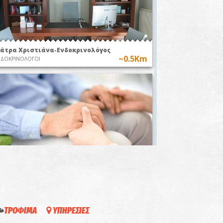
ιάτρα Χριστιάνα-Ενδοκρινολόγος
~0.5Km
ΝΔΟΚΡΙΝΟΛΟΓΟΙ
ο Νοσοκομείον «Άγιοι Ανάργυροι» στη
πάρτη
~0.7Km
ΟΣΟΚΟΜΕΙΑ
ΤΡΟΦΙΜΑ
ΥΠΗΡΕΣΙΕΣ