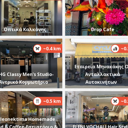
Οπτικά Καλκάνης
Drop Cafe
Π
ΠΕ
~0.4 km
~0
Εταιρεία Μηνακάκης Ο
HG Classy Men's Studio-
Ανταλλακτικά
Αντρικό Κομμωτήριο
Αυτοκινήτων
~0.5 km
~0
Pleonektima Homemade
d & Coffee-Εστιατόριο &
ELENI VOCHALI Hair Styl