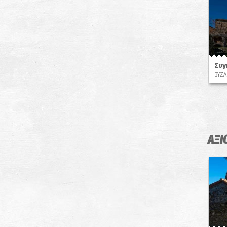
Συγ
ΒΥΖΑ
ΑΞΙ