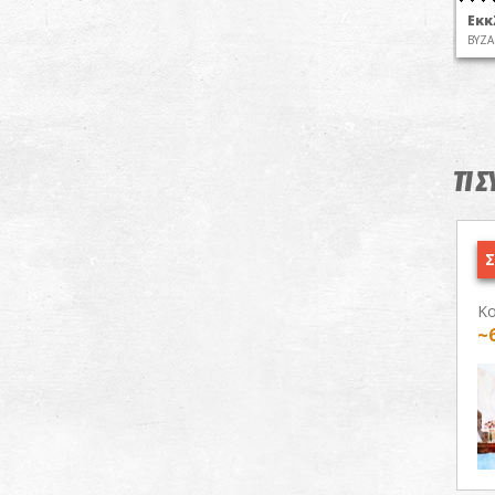
Εκκ
ΒΥΖΑ
ΤΙ 
Σ
Κο
~