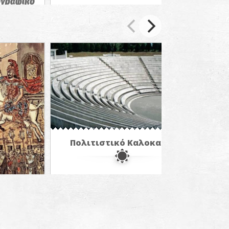
ογραφικό
α
ΤΑΙΝΙΩΝ
Πολιτιστικό Καλοκαίρι
α