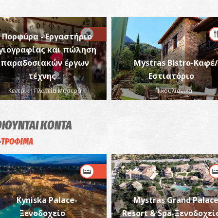
Πορφύρα - Εργαστήριο
γιογραφίας και πώληση
παραδοσιακών έργων
Mystras Bistro-Καφέ/
τέχνης
Εστιατόριο
Κεντρική Πλατεία Μυστρά
Πικουλιάνικα
ΟΙΟΥΝΤΑΙ
ΚΟΝΤΑ
ΤΡΟΦΙΜΑ
Kyniska Palace-
Mystras Grand Palac
Ξενοδοχείο
Resort & Spa-Ξενοδοχεί