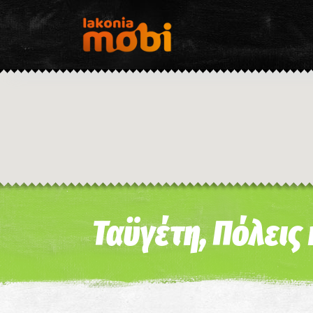
Ταϋγέτη, Πόλεις