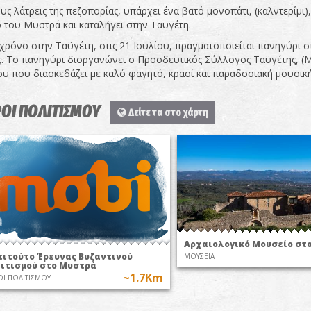
ους λάτρεις της πεζοπορίας, υπάρχει ένα βατό μονοπάτι, (καλντερίμι)
 του Μυστρά και καταλήγει στην Ταϋγέτη.
χρόνο στην Ταϋγέτη, στις 21 Ιουλίου, πραγματοποιείται πανηγύρ
. Το πανηγύρι διοργανώνει ο Προοδευτικός Σύλλογος Ταϋγέτης, (
υ που διασκεδάζει με καλό φαγητό, κρασί και παραδοσιακή μουσική
ΟΙ ΠΟΛΙΤΙΣΜΟΥ
Δείτε τα στο χάρτη
Αρχαιολογικό Μουσείο στ
τιτούτο Έρευνας Βυζαντινού
ΜΟΥΣΕΙΑ
ιτισμού στο Μυστρά
~1.7Km
Ι ΠΟΛΙΤΙΣΜΟΥ