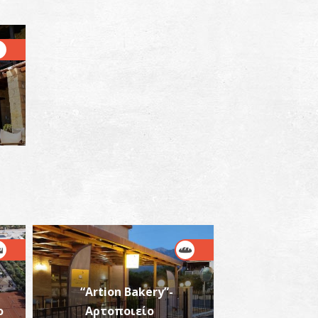
e
“Artion Bakery”-
ο
Αρτοποιείο