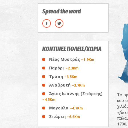
Spread the word
ΚΟΝΤΙΝΕΣ ΠΟΛΕΙΣ/ΧΩΡΙΑ
Νέος Μυστράς
~1.9Km
Παρόρι
~2.3Km
Τρύπη
~3.5Km
Αναβρυτή
~3.7Km
Άγιος Ιωάννης (Σπάρτης)
Το ορ
~4.5Km
κατοί
χιλιό
Μαγούλα
~4.7Km
β
«
» σ
Σπάρτη
~6.6Km
παλαι
1700,