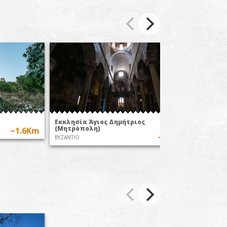
Εκκλησία Άγιος Δημήτριος
Εκκλησ
(Μητρόπολη)
~1.6Km
ΒΥΖΑΝΤΙ
~1.8Km
ΒΥΖΑΝΤΙΟ