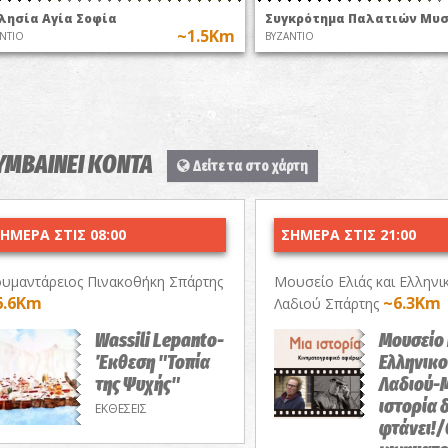
λησία Αγία Σοφία
Συγκρότημα Παλατιών Μυ
~1.5Km
ΝΤΙΟ
ΒΥΖΑΝΤΙΟ
ΣΥΜΒΑΙΝΕΙ ΚΟΝΤΑ
Δείτε τα στο χάρτη
ΗΜΕΡΑ ΣΤΙΣ 08:00
ΣΗΜΕΡΑ ΣΤΙΣ 21:00
υμαντάρειος Πινακοθήκη Σπάρτης
Μουσείο Ελιάς και Ελληνι
6.6Km
~6.3Km
Λαδιού Σπάρτης
Wassili Lepanto-
Μουσείο 
Έκθεση "Τοπία
Ελληνικ
της Ψυχής"
Λαδιού-
ιστορία 
ΕΚΘΕΣΕΙΣ
φτάνει!/