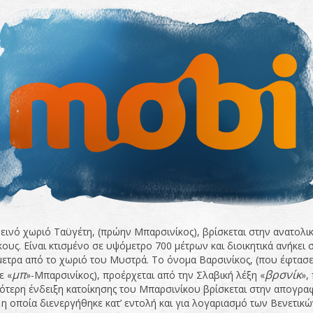
εινό χωριό Ταϋγέτη, (πρώην Μπαρσινίκος), βρίσκεται στην ανατολικ
κους. Είναι κτισμένο σε υψόμετρο 700 μέτρων και διοικητικά ανήκει 
μετρα από το χωριό του Μυστρά. Το όνομα Βαρσινίκος, (που έφτασε 
μπ
βρσνίκ
ε «
»-Μπαρσινίκος), προέρχεται από την Σλαβική λέξη «
»,
ότερη ένδειξη κατοίκησης του Μπαρσινίκου βρίσκεται στην απογ
 η οποία διενεργήθηκε κατ’ εντολή και για λογαριασμό των Βενετικ