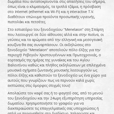
δωμάτια που ανταποκρίνονται στις απαιτήσεις του σήμερα,
όπως είναι ο κλιματισμός, τα τριπλά τζάμια, η πρόσβαση
στο Internet (ethernet και Wi-Fi) και η interactive T.V.
διαθέτουν επώνυμα προϊόντα προσωπικής υγιεινής,
πιστολάκι και πετσέτες.
Στο εστιατόριο του ξενοδοχείου “Menelaion” στη Σπάρτη
που λειτουργεί σε δύο αίθουσες αλλά και στην πισίνα, οι
γεύσεις και τα αρώματα από την ελληνική και μεσογειακή
κουζίνα θα σας συναρπάσουν. Οι εκδηλώσεις στο
ξενοδοχείο “Menelaion” αποτελούν πόλο έλξης για την
περιοχή! Ρεβεγιόν Χριστουγέννων και Πρωτοχρονιάς, ο
εορτασμός της ημέρας της γυναίκας και του Αγίου
Βαλεντίνου καθώς και πλήθος εκδηλώσεων με επιλεγμένα
μουσικά σχήματα ζωντανής μουσικής λειτουργούν ως
πόλοι έλξης και καθιστούν το ξενοδοχείο ως ένα χώρο για
αυτούς που γνωρίζουν πως να περνούν καλά χωρίς
εκπτώσεις στις όμορφες στιγμές τους!
Απολαύστε τον καφέ σας ή το φαγητό σας, από το μενού
του ξενοδοχείου και την 24ωρη εξυπηρέτηση υπηρεσίας
δωματίου. Χρησιμοποιήστε το γραφείο για να
διεκπεραιώσετε τις επαγγελματικές σας υποχρεώσεις ή
απλά να περιηγηθείτε στο διαδίκτυο. Χαλαρώστε και