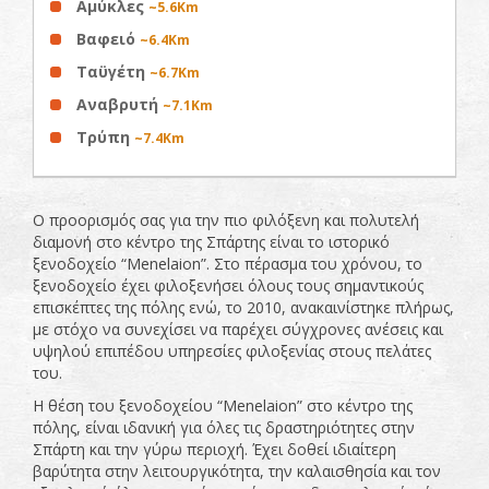
Αμύκλες
~5.6Km
Βαφειό
~6.4Km
Ταϋγέτη
~6.7Km
Αναβρυτή
~7.1Km
Τρύπη
~7.4Km
Ο προορισμός σας για την πιο φιλόξενη και πολυτελή
διαμονή στο κέντρο της Σπάρτης είναι το ιστορικό
ξενοδοχείο “Menelaion”. Στο πέρασμα του χρόνου, το
ξενοδοχείο έχει φιλοξενήσει όλους τους σημαντικούς
επισκέπτες της πόλης ενώ, το 2010, ανακαινίστηκε πλήρως,
με στόχο να συνεχίσει να παρέχει σύγχρονες ανέσεις και
υψηλού επιπέδου υπηρεσίες φιλοξενίας στους πελάτες
του.
Η θέση του ξενοδοχείου “Menelaion” στο κέντρο της
πόλης, είναι ιδανική για όλες τις δραστηριότητες στην
Σπάρτη και την γύρω περιοχή. Έχει δοθεί ιδιαίτερη
βαρύτητα στην λειτουργικότητα, την καλαισθησία και τον