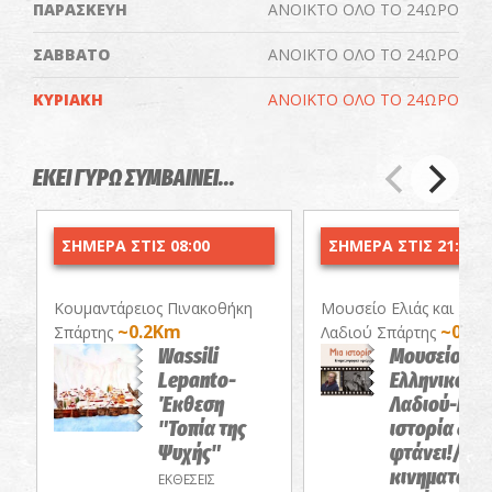
ΠΑΡΑΣΚΕΥΗ
ΑΝΟΙΚΤΟ ΟΛΟ ΤΟ 24ΩΡΟ
ΣΑΒΒΑΤΟ
ΑΝΟΙΚΤΟ ΟΛΟ ΤΟ 24ΩΡΟ
ΚΥΡΙΑΚΗ
ΑΝΟΙΚΤΟ ΟΛΟ ΤΟ 24ΩΡΟ
ΕΚΕΙ ΓΥΡΩ ΣΥΜΒΑΙΝΕΙ...
ΣΗΜΕΡΑ ΣΤΙΣ 08:00
ΣΗΜΕΡΑ ΣΤΙΣ 21:00
Κουμαντάρειος Πινακοθήκη
Μουσείο Ελιάς και Ελλ
~0.2Km
~0.6
Σπάρτης
Λαδιού Σπάρτης
Wassili
Μουσείο Ελι
Lepanto-
Ελληνικού
Έκθεση
Λαδιού-Μια
"Τοπία της
ιστορία δεν
Ψυχής"
φτάνει!/Θε
κινηματογρ
ΕΚΘΕΣΕΙΣ