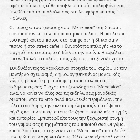
αφήστε πίσω σας κάθε προβληματισμό απολαμβάνοντας
την θέα από το μπαλκόνι σας στη λεωφόρο με τους
Φοίνικες!
Οι παροχές του ξενοδοχείου “Menelaion” στη Σπάρτη,
ικανοποιούν και τον πιο απαιτητικό πελάτη! Η απόλαυση
του καφέ και του ποτού στο lounge bar ή δίπλα στην
πισίνα ή στο street cafe! Η δυνατότητα επιλογής για το
φαγητό στο εστιατόριο ή δίπλα στην πισίνα. Η εμβέλεια
του wifi καλύπτει όλους τους χώρους του ξενοδοχείου.
Συνδυάζοντας τα νεοκλασικά στοιχεία του κτιρίου με τον
μοντέρνο σχεδιασμό, δημιουργήθηκε ένας μοναδικός
χώρος, με ιδιαίτερη ατμόσφαιρα και στυλ για τις
εκδηλώσεις σας. Στόχος του ξενοδοχείου “Menelaion”
είναι να κάνει να όλες σας τις εκδηλώσεις μοναδικές.
Αξιοποιώντας το λιτό αλλά πολυτελές περιβάλλον, την
τέλεια υποδομή, την εκλεπτυσμένη κουζίνα το άψογο
σέρβις και την εμπειρία τους θα ζήσετε μοναδικές στιγμές
και εμπειρίες. Εμπιστεφθείτε τους την ξεχωριστή στιγμή
του γάμου σας ή της βάπτισης του παιδιού σας! Οι γάμοι
και οι βαπτίσεις στο ξενοδοχείο “Menelaion” αποτελούν
την πρώτη επιλογή για όσους θέλουν να εξασφαλίσουν