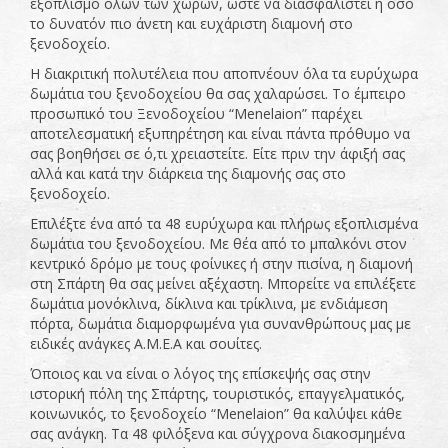
εξοπλισμό όλων των χώρων, ώστε να διασφαλιστεί η όσο
το δυνατόν πιο άνετη και ευχάριστη διαμονή στο
ξενοδοχείο.
Η διακριτική πολυτέλεια που αποπνέουν όλα τα ευρύχωρα
δωμάτια του ξενοδοχείου θα σας χαλαρώσει. Το έμπειρο
προσωπικό του Ξενοδοχείου “Menelaion” παρέχει
αποτελεσματική εξυπηρέτηση και είναι πάντα πρόθυμο να
σας βοηθήσει σε ό,τι χρειαστείτε. Είτε πριν την άφιξή σας
αλλά και κατά την διάρκεια της διαμονής σας στο
ξενοδοχείο.
Επιλέξτε ένα από τα 48 ευρύχωρα και πλήρως εξοπλισμένα
δωμάτια του ξενοδοχείου. Με θέα από το μπαλκόνι στον
κεντρικό δρόμο με τους φοίνικες ή στην πισίνα, η διαμονή
στη Σπάρτη θα σας μείνει αξέχαστη. Μπορείτε να επιλέξετε
δωμάτια μονόκλινα, δίκλινα και τρίκλινα, με ενδιάμεση
πόρτα, δωμάτια διαμορφωμένα για συνανθρώπους μας με
ειδικές ανάγκες Α.Μ.Ε.Α και σουίτες.
Όποιος και να είναι ο λόγος της επίσκεψής σας στην
ιστορική πόλη της Σπάρτης, τουριστικός, επαγγελματικός,
κοινωνικός, το ξενοδοχείο “Menelaion” θα καλύψει κάθε
σας ανάγκη. Τα 48 φιλόξενα και σύγχρονα διακοσμημένα