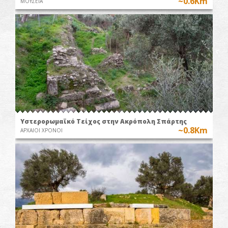
~0.6Km
ΜΟΥΣΕΙΑ
Υστερορωμαϊκό Τείχος στην Ακρόπολη Σπάρτης
~0.8Km
ΑΡΧΑΙΟΙ ΧΡΟΝΟΙ