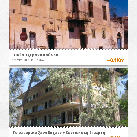
Οικία Τζιβανοπούλου
~0.1Km
ΣΥΓΧΡΟΝΗΣ ΙΣΤΟΡΙΑΣ
Το ιστορικό ξενοδοχείο «Ξενία» στη Σπάρτη