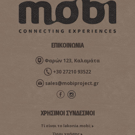
ΕΠΙΚΟΙΝΩΝΙΑ
Αρχαϊκή Στοά στην Ακρόπολη Σπάρτης
~1Km
ΑΡΧΑΙΟΙ ΧΡΟΝΟΙ
Φαρών 123, Καλαμάτα
+30 27210 93522
sales@mobiproject.gr
Εορτή Ορθίας ή Ορθωσίας Αρτέμιδος
~1Km
ΑΡΧΑΙΟΙ ΧΡΟΝΟΙ
ΧΡΗΣΙΜΟΙ ΣΥΝΔΕΣΜΟΙ
Τί είναι το lakonia.mobi;
Όροι χρήσης