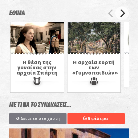
αφιέρωμα
ΠΡΟΒΟΛΕΣ ΤΑΙ
ΕΘΙΜΑ
Η θέση της
Η αρχαία εορτή
Πο
γυναίκας στην
των
αρχαία Σπάρτη
«Γυμνοπαιδιών»
ΜΕ ΤΙ ΝΑ ΤΟ ΣΥΝΔΥΑΣΕΙΣ...
6
/6 φίλτρα
Δείτε τα στο χάρτη