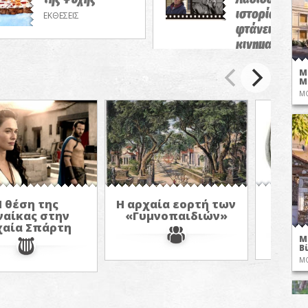
ιστορία δεν
ΕΚΘΕΣΕΙΣ
φτάνει!/Θερι
κινηματογρα
αφιέρωμα
Μ
ΠΡΟΒΟΛΕΣ ΤΑΙΝΙ
Μ
ΜΟ
Κάρνε
Η θέση της
Η αρχαία εορτή των
ναίκας στην
«Γυμνοπαιδιών»
χαία Σπάρτη
Μ
Β
ΜΟ