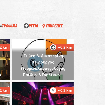
ΤΡΟΦΙΜΑ
ΥΓΕΙΑ
ΥΠΗΡΕΣΙΕΣ
στερορωμαϊκό Τείχος στην Ακρόπολη
πάρτης
~0.9Km
ΧΑΙΟΙ ΧΡΟΝΟΙ
.2 km
~0.2 km
Γιώτη Δ. Αικατερίνη-
Χειρουργός
Ωτορινολαρυγγολόγος
ο
Παίδων & Ενηλίκων
ωμαϊκή Στοά στην Ακρόπολη Σπάρτης
.2 km
~0.2 km
~0.9Km
ΧΑΙΟΙ ΧΡΟΝΟΙ