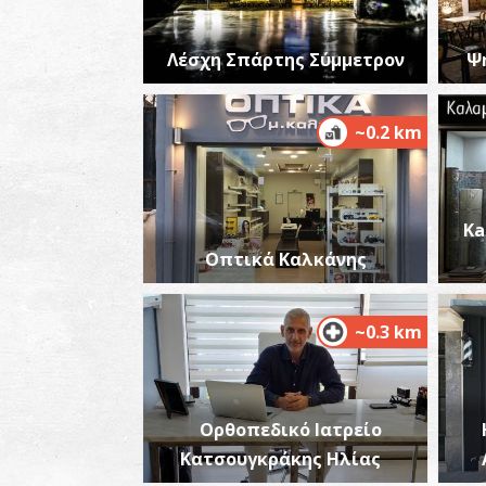
Λέσχη Σπάρτης Σύμμετρον
Ψ
~0.2 km
Ka
Οπτικά Καλκάνης
~0.3 km
Ορθοπεδικό Ιατρείο
Κατσουγκράκης Ηλίας