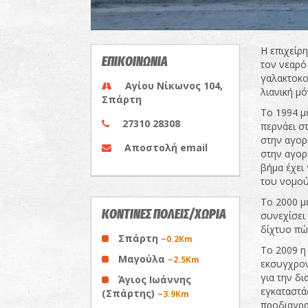
Η επιχείρ
ΕΠΙΚΟΙΝΩΝΙΑ
τον νεαρό
γαλακτοκο
Αγίου Νίκωνος 104,
λιανική μ
Σπάρτη
Το 1994 μ
27310 28308
περνάει σ
στην αγορ
Αποστολή email
στην αγορ
βήμα έχει 
του νομού
Το 2000 μ
ΚΟΝΤΙΝΕΣ ΠΟΛΕΙΣ/ΧΩΡΙΑ
συνεχίσει
δίχτυο πώ
Σπάρτη
~0.2Km
Το 2009 η
Μαγούλα
~2.5Km
εκσυγχρον
για την δι
Άγιος Ιωάννης
εγκαταστά
(Σπάρτης)
~3.9Km
προδιαγρα