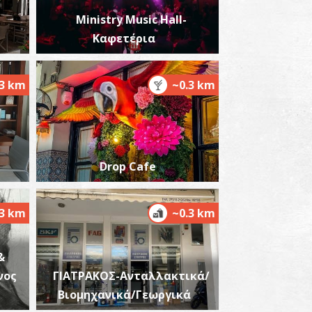
Ministry Music Hall-
Καφετέρια
.3 km
~0.3 km
υκλικό Οικοδόμημα στην Ακρόπολη Σπάρτης
~0.9Km
ΧΑΙΟΙ ΧΡΟΝΟΙ
Drop Cafe
.3 km
~0.3 km
&
υζαντινός ναός στα δυτικά του Κυκλικού
νος
ΓΙΑΤΡΑΚΟΣ-Ανταλλακτικά/
ικοδομήματος στην Ακρόπολη Σπάρτης
~0.9Km
Βιομηχανικά/Γεωργικά
ΖΑΝΤΙΟ