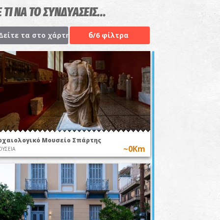
 ΤΙ ΝΑ ΤΟ ΣΥΝΔΥΑΣΕΙΣ...
6
Δείτε τα στο χάρτη
/6 φίλτρα
ρχαιολογικό Μουσείο Σπάρτης
~0Km
ΥΣΕΙΑ