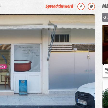
ΜΕ
Α
Spread the word
Α
ΜΟ