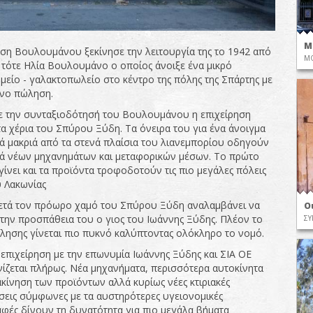
Μ
ηση Βουλουμάνου ξεκίνησε την λειτουργία της το 1942 από
ΜΟ
 τότε Ηλία Βουλουμάνο ο οποίος άνοιξε ένα μικρό
μείο - γαλακτοπωλείο στο κέντρο της πόλης της Σπάρτης με
όνο πώληση.
ε την συνταξιοδότησή του Βουλουμάνου η επιχείρηση
τα χέρια του Σπύρου Ξύδη. Τα όνειρα του για ένα άνοιγμα
ά μακριά από τα στενά πλαίσια του λιανεμπορίου οδηγούν
ά νέων μηχανημάτων και μεταφορικών μέσων. Το πρώτο
γίνει και τα προϊόντα τροφοδοτούν τις πιο μεγάλες πόλεις
 Λακωνίας
ετά τον πρόωρο χαμό του Σπύρου Ξύδη αναλαμβάνει να
Ο
 την προσπάθεια του ο γιος του Ιωάννης Ξύδης. Πλέον το
ΣΥ
λησης γίνεται πιο πυκνό καλύπτοντας ολόκληρο το νομό.
 επιχείρηση με την επωνυμία Ιωάννης Ξύδης και ΣΙΑ ΟΕ
ίζεται πλήρως. Νέα μηχανήματα, περισσότερα αυτοκίνητα
ακίνηση των προϊόντων αλλά κυρίως νέες κτιριακές
σεις σύμφωνες με τα αυστηρότερες υγειονομικές
φές δίνουν τη δυνατότητα για πιο μεγάλα βήματα