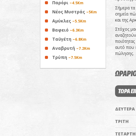
Παρόρι
~4.5Km
Σήμερα τα
Νέος Μυστράς
~5Km
σημεία πώ
και της Αρ
Αμύκλες
~5.5Km
Στόχος μα
Βαφειό
~6.3Km
αναζητούν
Ταϋγέτη
~6.8Km
ποιότητας
αυτό που 
Αναβρυτή
~7.2Km
πώλησης.
Τρύπη
~7.5Km
ΩΡΑΡΙΟ
ΤΩΡΑ ΕΙ
ΔΕΥΤΕΡΑ
ΤΡΙΤΗ
ΤΕΤΑΡΤΗ