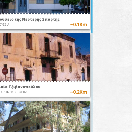
ουσείο της Νεότερης Σπάρτης
~0.1Km
ΥΣΕΙΑ
ικία Τζιβανοπούλου
~0.2Km
ΓΧΡΟΝΗΣ ΙΣΤΟΡΙΑΣ