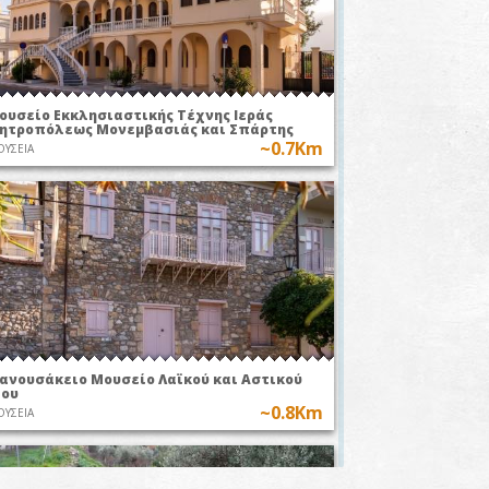
Σαϊνοπούλειο
Αμφιθέατρο
νό
ΣΥΝΑΥΛΙΕΣ
φικό
ουσείο Εκκλησιαστικής Τέχνης Ιεράς
ΩΝ
ητροπόλεως Μονεμβασιάς και Σπάρτης
~0.7Km
ΥΣΕΙΑ
Εορτή Ορθίας ή
ια-Πολεμική
Κασ
Ορθωσίας
Εορτή
Αρτέμιδος
ανουσάκειο Μουσείο Λαϊκού και Αστικού
ίου
~0.8Km
ΥΣΕΙΑ