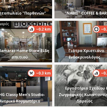
ητοπωλείο "Παρθενών"
"ΝΑΒΙΣ" COFFEE & BAR
~0.2 km
~0
Κ
ΑΡ
lamaras Home Store-Είδη
Γιάτρα Χριστιάνα-
σπιτιού
Ενδοκρινολόγος
~0.3 km
~0
Εργαστήριο Σχεδίου 
Β
HG Classy Men's Studio-
Ζωγραφικής Κωνσταντί
Ο
Αντρικό Κομμωτήριο
Δαρείος
ΒΥ