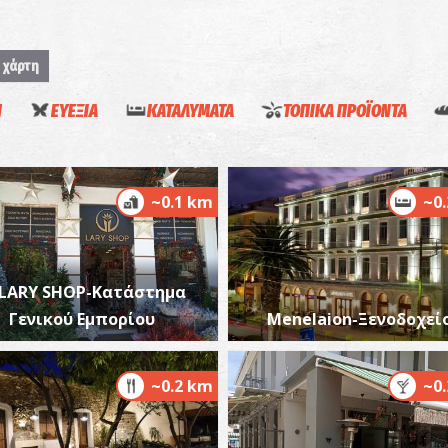
 χάρτη
Η
ΕΥΕΞΙΑ
ΚΑΤΑΛΥΜΑΤΑ
ΤΟΠΙΚΑ ΠΡΟΪΟΝΤΑ
Υ
Σ
ΑΡ
~0.1 km
~0
LARY SHOP-Κατάστημα
Γενικού Εμπορίου
Menelaion-Ξενοδοχεί
Ρ
~0.2 km
~0
ΑΡ