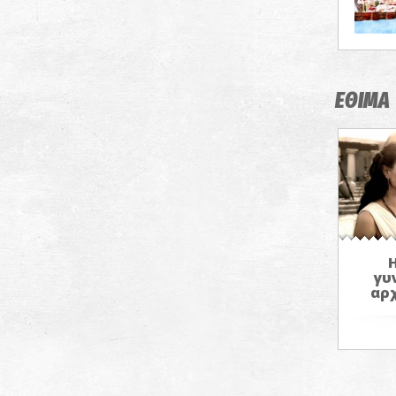
ΕΘΙΜΑ
γυ
αρ