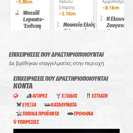
~5.8Km
Λαδιού
Αμφιθέατρο
Σπάρτης
~8.1Km
Wassili
~5.1Km
Η Ελεωνόρ
Lepanto-
Μουσείο Ελιάς και
Ζουγανέλη
Έκθεση
Ελληνικού
live στο
"Τοπία
Λαδιού-Μια
Σαϊνοπούλε
της
ιστορία δεν
Αμφιθέατρ
Ψυχής"
φτάνει!/Θερινό
ΣΥΝΑΥΛΙΕΣ
ΕΚΘΕΣΕΙΣ
ΕΠΙΧΕΙΡΗΣΕΙΣ ΠΟΥ ΔΡΑΣΤΗΡΙΟΠΟΙΟΥΝΤΑΙ
κινηματογραφικό
Δε βρέθηκαν επαγγελματίες στην περιοχή
αφιέρωμα
ΠΡΟΒΟΛΕΣ ΤΑΙΝΙΩΝ
ΕΠΙΧΕΙΡΗΣΕΙΣ ΠΟΥ ΔΡΑΣΤΗΡΙΟΠΟΙΟΥΝΤΑΙ
ΚΟΝΤΑ
ΑΓΟΡΕΣ
ΕΞΟΔΟΣ
ΕΣΤΙΑΣΗ
ΕΥΕΞΙΑ
ΚΑΤΑΛΥΜΑΤΑ
ΤΟΠΙΚΑ ΠΡΟΪΟΝΤΑ
ΤΡΟΦΙΜΑ
ΥΠΗΡΕΣΙΕΣ