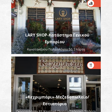
LARY SHOP-Κατάστημα Γενικού
Εμπορίου
Κωνσταντίνου Παλαιολόγου 50, Σπάρτη
«Κεχριμπάρι»-Μεζεδοπωλείο/
Εστιατόριο
Γκορτσολόγου 81 (Κεντρική Πλατεία Σπάρτης), Σπάρτη