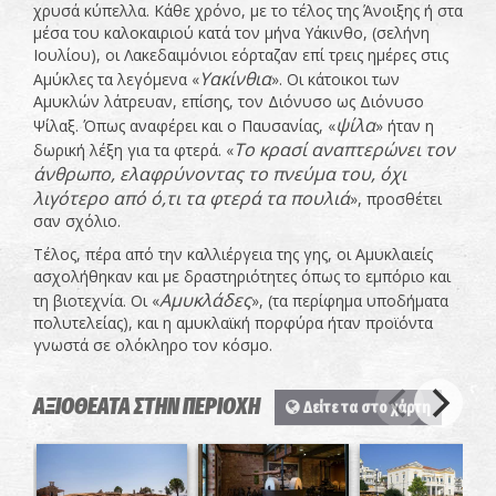
χρυσά κύπελλα. Κάθε χρόνο, με το τέλος της Άνοιξης ή στα
μέσα του καλοκαιριού κατά τον μήνα Υάκινθο, (σελήνη
Ιουλίου), οι Λακεδαιμόνιοι εόρταζαν επί τρεις ημέρες στις
Υακίνθια
Αμύκλες τα λεγόμενα «
». Οι κάτοικοι των
Αμυκλών λάτρευαν, επίσης, τον Διόνυσο ως Διόνυσο
ψίλα
Ψίλαξ. Όπως αναφέρει και ο Παυσανίας, «
» ήταν η
Το κρασί
αναπτερώνει τον
δωρική λέξη για τα φτερά. «
άνθρωπο, ελαφρύνοντας το πνεύμα του, όχι
λιγότερο από ό,τι τα φτερά τα πουλιά
», προσθέτει
σαν σχόλιο.
Τέλος, πέρα από την καλλιέργεια της γης, οι Αμυκλαιείς
ασχολήθηκαν και με δραστηριότητες όπως το εμπόριο και
Αμυκλάδες
τη βιοτεχνία. Οι «
», (τα περίφημα υποδήματα
πολυτελείας), και η αμυκλαϊκή πορφύρα ήταν προϊόντα
γνωστά σε ολόκληρο τον κόσμο.
ΑΞΙΟΘΕΑΤΑ ΣΤΗΝ ΠΕΡΙΟΧΗ
Δείτε τα στο χάρτη