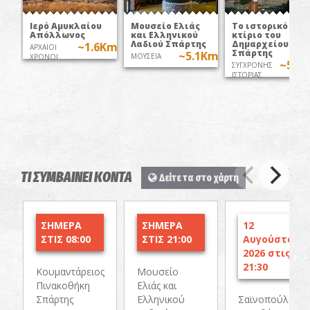
Ιερό Αμυκλαίου
Μουσείο Ελιάς
Το ιστορικό
Απόλλωνος
και Ελληνικού
κτίριο του
Λαδιού Σπάρτης
Δημαρχείου
~1.6Km
ΑΡΧΑΙΟΙ
Σπάρτης
~5.1Km
ΜΟΥΣΕΙΑ
ΧΡΟΝΟΙ
~5.4
ΣΥΓΧΡΟΝΗΣ
ΙΣΤΟΡΙΑΣ
ΤΙ ΣΥΜΒΑΙΝΕΙ ΚΟΝΤΑ
Δείτε τα στο χάρτη
ΣΗΜΕΡΑ
ΣΗΜΕΡΑ
12
ΣΤΙΣ 08:00
ΣΤΙΣ 21:00
Αυγούστου
2026 στις
21:30
Κουμαντάρειος
Μουσείο
Πινακοθήκη
Ελιάς και
Σπάρτης
Ελληνικού
Σαϊνοπούλειο