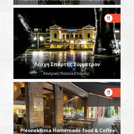
Λέσχη Σπάρτης Σύμμετρον
Κεντρική Πλατεία Σπάρτης
Pleonektima Homemade food & Coffee-