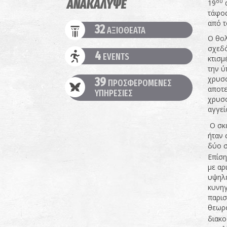
ΑΝΑΚΑΛΥΨΕ
ου
19
α
τάφος
από τ
32
ΑΞΙΟΘΕΑΤΑ
Ο θολ
σχεδό
4
EVENTS
κτισμ
την ύ
χρυσό
39
ΠΡΟΣΦΕΡΟΜΕΝΕΣ
αποτε
ΥΠΗΡΕΣΙΕΣ
χρυσο
αγγεί
Ο σκε
ήταν 
δύο σ
Επίση
με αρ
υψηλέ
κυνηγ
παρισ
θεωρο
διακο