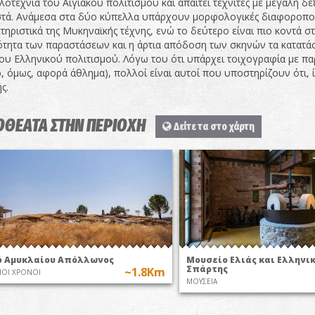
λοτεχνία του Αιγιακού πολιτισμού και απαιτεί τεχνίτες με μεγάλη δε
τά. Ανάμεσα στα δύο κύπελλα υπάρχουν μορφολογικές διαφοροποι
τηριστικά της Μυκηναϊκής τέχνης, ενώ το δεύτερο είναι πιο κοντά 
τητα των παραστάσεων και η άρτια απόδοση των σκηνών τα κατατά
ου Ελληνικού πολιτισμού. Λόγω του ότι υπάρχει τοιχογραφία με π
, όμως, αφορά άθλημα), πολλοί είναι αυτοί που υποστηρίζουν ότι, ί
ς.
ΟΘΕΑΤΑ ΣΤΗΝ ΠΕΡΙΟΧΗ
Δείτε τα στο χάρτη
ό Αμυκλαίου Απόλλωνος
Μουσείο Ελιάς και Ελληνι
Σπάρτης
~1.8Km
ΙΟΙ ΧΡΟΝΟΙ
ΜΟΥΣΕΙΑ