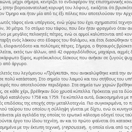
ιώνα, μέχρι σήμερα, κεντρίζει το ενδιαφέρον της επιστημονικής κο
, (στην βορειοανατολική κορυφή του λόφου), εικάζεται ότι βρισκότα
ον Όμηρο και ήταν μία από τις έξι πόλεις που αποτελούσαν την Αρχα
ωτός τάφος είναι υπέργειος, ενώ γύρω του έχει σχηματιστεί τεχνητ
ν, 30 μέτρα. Το στόμιο του τάφου, που δεν ήταν φραγμένο όταν ανα
ένο με μεγάλες πελεκητές πέτρες, ενώ οι αρμοί καλύπτονται από κο
παρξη ενός λάκκου στο έδαφος του θαλάμου, και έτσι διασώθηκαν 
, ελεφαντόδοτο και πολύτιμες πέτρες. Σήμερα, ο θησαυρός βρίσκε
λείται, εκτός των άλλων, από 42 σφραγιδόλιθους, μαχαίρια, αιχμές
κάρφωτο ξίφος, κυρτόκυκλους δίσκους που ανήκαν σε ζυγούς ψυχο
ο από άργυρο.
Πρίγκιπα
λετός του λεγόμενου «
», που ανακαλύφθηκε κατά την α
σε πολύ κατάσταση. Στο σημείο του λαιμού και του στήθους του υπ
ειρές που αποτελούσαν περιδέραιο. Στα σημεία των χεριών βρέθηκα
ς, σε κάθε χέρι, βρέθηκαν δύο χρυσά κύπελλα. Πρόκειται για τα δύ
ιθμό καταλόγου 1758 και 1759. Τα κύπελλα αυτά, διακοσμημένα με 
ς επιδόσεις της εποχής στην μεταλλοτεχνία. Πιο συγκεκριμένα, το 
ιού ταύρου του οποίου η σύλληψη γίνεται με δίχτυ, ενώ οι κυνηγο
τάνεται μία αγελάδα της οποίας το ερωτικό κάλεσμα οδηγεί τους τ
ύνται έργο του ίδιου τεχνίτη, αν και το πρώτο φαίνεται ότι κατασκε
repousse
σμημένα με την έκτυπη τεχνική, (
), η οποία είναι από τις