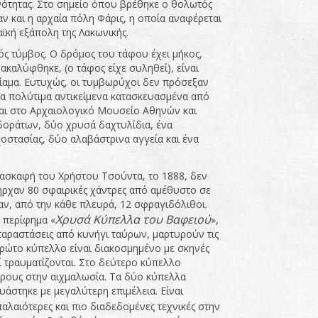
ινότητας. Στο σημείο όπου βρέθηκε ο θολωτός
ν και η αρχαία πόλη Φάρις, η οποία αναφέρεται
ϊκή εξάπολη της Λακωνικής.
ός τύμβος. Ο δρόμος του τάφου έχει μήκος,
καλύφθηκε, (ο τάφος είχε συληθεί), είναι
νίαμα. Ευτυχώς, οι τυμβωρύχοι δεν πρόσεξαν
τα πολύτιμα αντικείμενα κατασκευασμένα από
ται στο Αρχαιολογικό Μουσείο Αθηνών και
 δοράτων, δύο χρυσά δαχτυλίδια, ένα
στασίας, δύο αλαβάστρινα αγγεία και ένα
νασκαφή του Χρήστου Τσούντα, το 1888, δεν
ήρχαν 80 σφαιρικές χάντρες από αμέθυστο σε
ν, από την κάθε πλευρά, 12 σφραγιδόλιθοι.
Χρυσά Κύπελλα του
Βαφειού
ο περίφημα «
»,
παραστάσεις από κυνήγι ταύρων, μαρτυρούν τις
πρώτο κύπελλο είναι διακοσμημένο με σκηνές
ί τραυματίζονται. Στο δεύτερο κύπελλο
αύρους στην αιχμαλωσία. Τα δύο κύπελλα
υάστηκε με μεγαλύτερη επιμέλεια. Είναι
 παλαιότερες και πιο διαδεδομένες τεχνικές στην