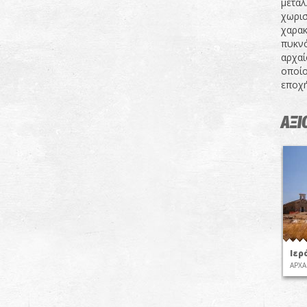
μεταλ
χωρισ
χαρακ
πυκνό
αρχαί
οποίο
εποχή
ΑΞΙ
Ιερ
ΑΡΧΑ