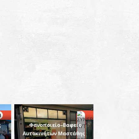
ς
Φανοποιείο–Βαφείο
Αυτοκινήτων Μαστάθης