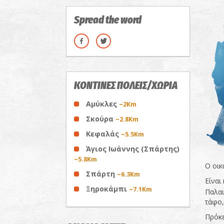
Spread the word
ΚΟΝΤΙΝΕΣ ΠΟΛΕΙΣ/ΧΩΡΙΑ
Αμύκλες
~2Km
Σκούρα
~2.8Km
Κεφαλάς
~5.5Km
Άγιος Ιωάννης (Σπάρτης)
~5.8Km
Ο οικ
Σπάρτη
~6.3Km
Είναι
Ξηροκάμπι
~7.1Km
Παλαι
τάφο,
Πρόκε