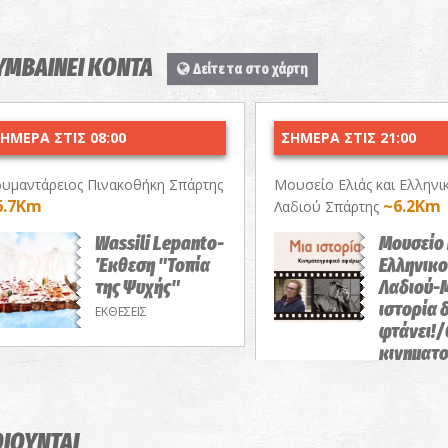
ΣΥΜΒΑΙΝΕΙ ΚΟΝΤΑ
Δείτε τα στο χάρτη
ΗΜΕΡΑ ΣΤΙΣ 08:00
ΣΗΜΕΡΑ ΣΤΙΣ 21:00
υμαντάρειος Πινακοθήκη Σπάρτης
Μουσείο Ελιάς και Ελληνι
6.7Km
~6.2Km
Λαδιού Σπάρτης
Wassili Lepanto-
Μουσείο 
Έκθεση "Τοπία
Ελληνικ
της Ψυχής"
Λαδιού-
ιστορία 
ΕΚΘΕΣΕΙΣ
φτάνει!/
κινηματ
αφιέρωμ
ΠΡΟΒΟΛΕΣ 
ΟΙΟΥΝΤΑΙ