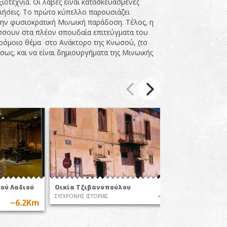
ξιοτεχνία. Οι λαβές είναι κατασκευασμένες
ήσεις. Το πρώτο κύπελλο παρουσιάζει
στην φυσιοκρατική Μινωική παράδοση. Τέλος, η
σσουν στα πλέον σπουδαία επιτεύγματα του
αρόμοιο θέμα στο Ανάκτορο της Κνωσού, (το
σως, και να είναι δημιουργήματα της Μινωικής
κού Λαδιού
Οικία Τζιβανοπούλου
Το Μον
~6.3Km
ΣΥΓΧΡΟΝΗΣ ΙΣΤΟΡΙΑΣ
ΣΥΓΧΡΟΝΗ
~6.2Km