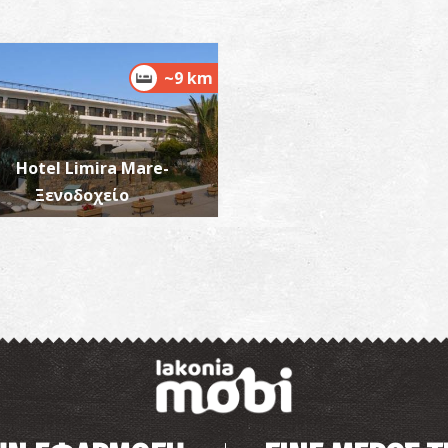
Σ
~9 km
ΣΠ
Hotel Limira Mare-
Ξενοδοχείο
Μ
N
ΜΟ