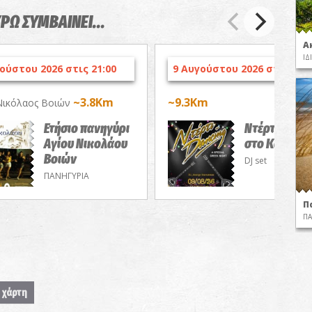
ΥΡΩ ΣΥΜΒΑΙΝΕΙ...
Α
ΙΔ
ούστου 2026 στις 21:00
9 Αυγούστου 2026 στις 23:0
~3.8Km
~9.3Km
Νικόλαος Βοιών
Ετήσιο πανηγύρι
Ντέρτι Danc
Αγίου Νικολάου
στο Καρνάγι
Βοιών
DJ set
ΠΑΝΗΓΥΡΙΑ
Π
ΠΑ
 χάρτη