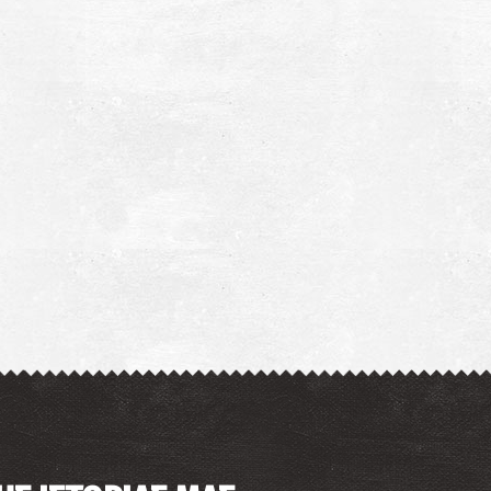
πήλαιο Καστανιάς
~8.2Km
ΗΛΑΙΑ
ουσείο Ναυτικής Τέχνης και Παράδοσης -
εάπολη
~8.3Km
ΥΣΕΙΑ