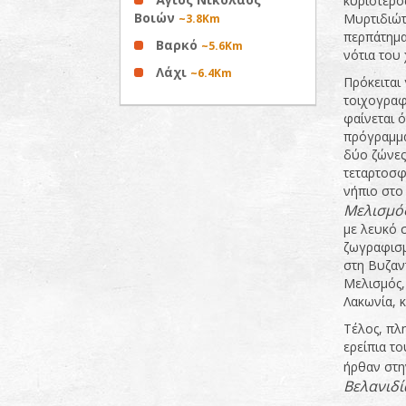
κυριότερο
Βοιών
Μυρτιδιώτ
~3.8Km
περπάτημα
Βαρκό
~5.6Km
νότια του 
Λάχι
~6.4Km
Πρόκειται 
τοιχογραφ
φαίνεται 
πρόγραμμα
δύο ζώνες
τεταρτοσφ
νήπιο στο 
Μελισμό
με λευκό 
ζωγραφισμ
στη Βυζαν
Μελισμός,
Λακωνία, 
Τέλος, πλ
ερείπια το
ήρθαν στη
Βελανιδ