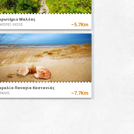
κρωτήριο Μαλέας
~5.7Km
ΙΑΙΤΕΡΕΣ ΘΕΣΕΙΣ
0
ing
ο
αραλία Παναγία Καστανιάς
~7.7Km
ΡΑΛΙΕΣ