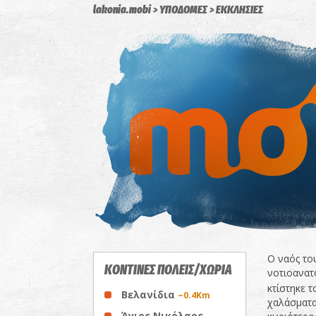
lakonia.mobi
ΥΠΟΔΟΜΕΣ
ΕΚΚΛΗΣΙΕΣ
Ο ναός το
ΚΟΝΤΙΝΕΣ ΠΟΛΕΙΣ/ΧΩΡΙΑ
νοτιοανατ
κτίστηκε τ
Βελανίδια
~0.4Km
χαλάσματα
Άγιος Νικόλαος