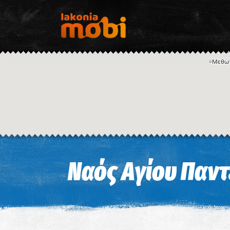
Ναός Αγίου Παν