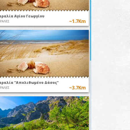
αραλία Αγίου Γεωργίου
~1.7Km
ΡΑΛΙΕΣ
αραλία "Απολιθωμένο Δάσος"
~3.7Km
ΡΑΛΙΕΣ