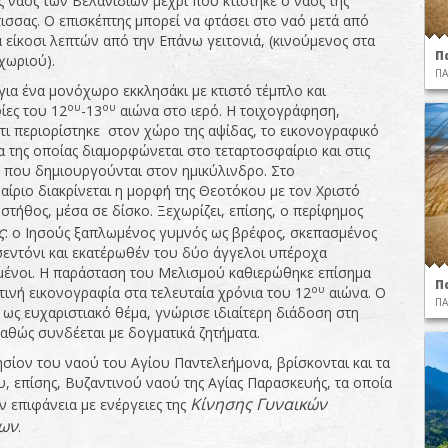
ς ναός των Βελανιδίων μέχρι που κτίστηκε ο ναός της
ισσας. Ο επισκέπτης μπορεί να φτάσει στο ναό μετά από
 είκοσι λεπτών από την Επάνω γειτονιά, (κινούμενος στα
Π
χωριού).
ΠΑ
για ένα μονόχωρο εκκλησάκι με κτιστό τέμπλο και
ου
ου
ίες του 12
-13
αιώνα στο ιερό. Η τοιχογράφηση,
ότι περιορίστηκε στον χώρο της αψίδας, το εικονογραφικό
 της οποίας διαμορφώνεται στο τεταρτοσφαίριο και στις
 που δημιουργούνται στον ημικύλινδρο. Στο
αίριο διακρίνεται η μορφή της Θεοτόκου με τον Χριστό
στήθος, μέσα σε δίσκο. Ξεχωρίζει, επίσης, ο περίφημος
ς
: ο Ιησούς ξαπλωμένος γυμνός ως βρέφος, σκεπασμένος
σεντόνι και εκατέρωθέν του δύο άγγελοι υπέροχα
ένοι. Η παράσταση του Μελισμού καθιερώθηκε επίσημα
Π
ου
τινή εικονογραφία στα τελευταία χρόνια του 12
αιώνα. Ο
ΠΑ
 ως ευχαριστιακό θέμα, γνώρισε ιδιαίτερη διάδοση στη
καθώς συνδέεται με δογματικά ζητήματα.
ησίον του ναού του Αγίου Παντελεήμονα, βρίσκονται και τα
υ, επίσης, Βυζαντινού ναού της Αγίας Παρασκευής, τα οποία
Κίνησης Γυναικών
ν επιφάνεια με ενέργειες της
ίων
.