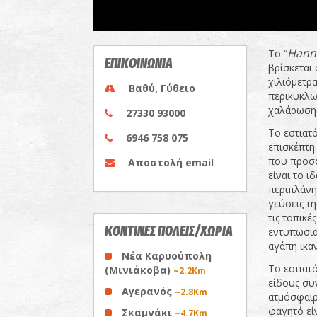
Hann
Το “
ΕΠΙΚΟΙΝΩΝΙΑ
βρίσκεται
χιλιόμετρα
Βαθύ, Γύθειο
περικυκλω
χαλάρωσης
27330 93000
Το εστιατό
6946 758 075
επισκέπτη
που προσφ
Αποστολή email
είναι το ι
περιπλάνη
γεύσεις τη
τις τοπικέ
ΚΟΝΤΙΝΕΣ ΠΟΛΕΙΣ/ΧΩΡΙΑ
εντυπωσια
αγάπη ικα
Νέα Καρυούπολη
Το εστιατό
(Μινιάκοβα)
~2.2Km
είδους συ
Αγερανός
~2.8Km
ατμόσφαιρ
φαγητό εί
Σκαμνάκι
~4.7Km