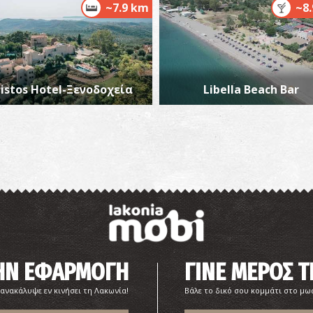
~7.9 km
~8
listos Hotel-Ξενοδοχεία
Libella Beach Bar
Π
ΠΑ
Μ
ΤΗΝ ΕΦΑΡΜΟΓΗ
ΓΙΝΕ ΜΕΡΟΣ Τ
ΒΥ
 ανακάλυψε εν κινήσει τη Λακωνία!
Βάλε το δικό σου κομμάτι στο μω