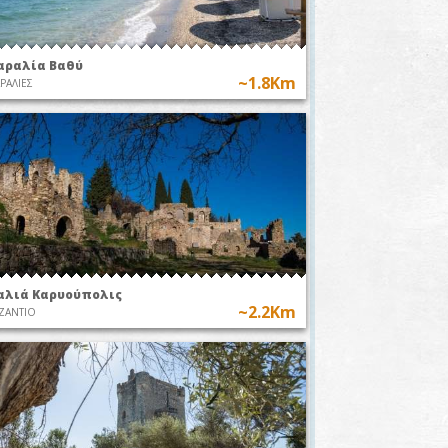
αραλία Βαθύ
~1.8Km
ΡΑΛΙΕΣ
αλιά Καρυούπολις
~2.2Km
ΖΑΝΤΙΟ