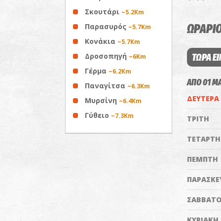
Σκουτάρι
~5.2Km
Παρασυρός
ΩΡΑΡΙΟ
~5.7Km
Κονάκια
~5.7Km
Δροσοπηγή
ΤΩΡΑ ΕΙ
~6Km
Γέρμα
~6.2Km
ΑΠΟ 01 Μ
Παναγίτσα
~6.3Km
ΔΕΥΤΕΡΑ
Μυρσίνη
~6.4Km
Γύθειο
~7.3Km
ΤΡΙΤΗ
ΤΕΤΑΡΤΗ
ΠΕΜΠΤΗ
ΠΑΡΑΣΚΕ
ΣΑΒΒΑΤ
ΚΥΡΙΑΚΗ