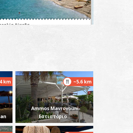
αραλία Δίχοβα
~3.5Km
ΡΑΛΙΕΣ
.4 km
~5.6 km
Ammos Mavrovouni-
αραλία Καλαμάκια
~5.4Km
ΡΑΛΙΕΣ
ean
Εστιατόριο