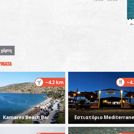
Π
ΠΑ
 χάρτη
ΥΜΑΤΑ
~4.2 km
~4
Π
ΠΑ
Kamares Beach Bar
Εστιατόριο Mediterran