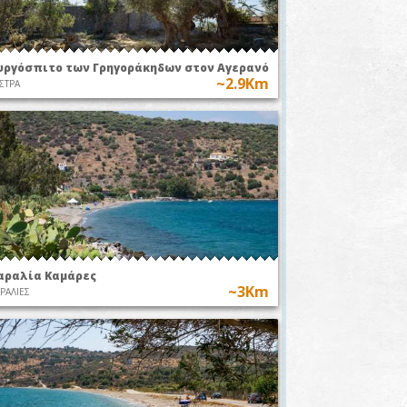
υργόσπιτο των Γρηγοράκηδων στον Αγερανό
~2.9Km
ΣΤΡΑ
αραλία Καμάρες
~3Km
ΡΑΛΙΕΣ