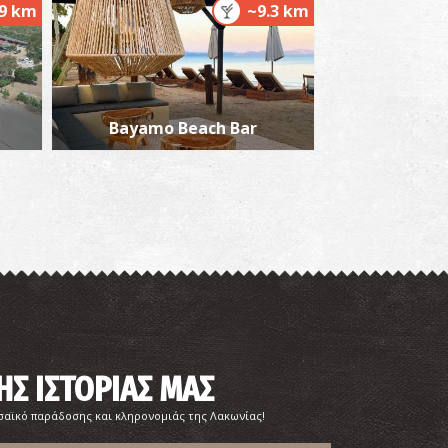
.9 km
~9.3 km
Bayamo Beach Bar
αραλία Βορδώνα
~5.8Km
ΡΑΛΙΕΣ
ονή και Ναός του Αγίου Γεωργίου
ΗΣ ΙΣΤΟΡΙΑΣ ΜΑΣ
~5.8Km
ΖΑΝΤΙΟ
σαϊκό παράδοσης και κληρονομιάς της Λακωνίας!