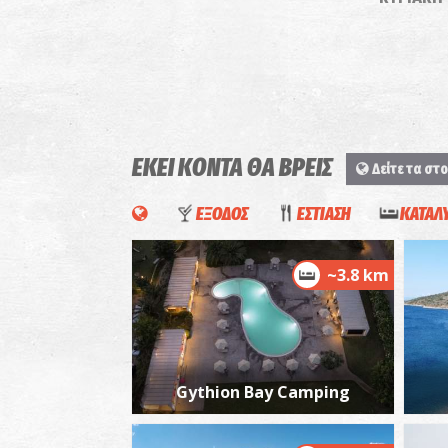
ΕΚΕΙ ΚΟΝΤΑ ΘΑ ΒΡΕΙΣ
Δείτε τα στο
ΕΞΟΔΟΣ
ΕΣΤΙΑΣΗ
ΚΑΤΑΛ
~3.8 km
Gythion Bay Camping