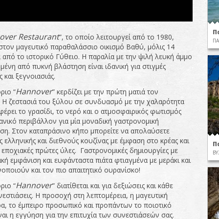
Π
over
Restaurant
”, το οποίο λειτουργεί από το 1980,
ΠΑ
 στον μαγευτικό παραθαλάσσιο οικισμό Βαθύ, μόλις 14
 από το ιστορικό Γύθειο. Η παραλία με την ψιλή λευκή άμμο
μένη από πυκνή βλάστηση είναι ιδανική για στιγμές
 και ξεγνοιασιάς.
Hannover
ριο “
” κερδίζει με την πρώτη ματιά τον
. Η ζεστασιά του ξύλου σε συνδυασμό με την χαλαρότητα
έρει το γρασίδι, το νερό και ο ατμοσφαιρικός φωτισμός
δανικό περιβάλλον για μία μοναδική γαστρονομική
ση. Στον καταπράσινο κήπο μπορείτε να απολαύσετε
ς ελληνικής και διεθνούς κουζίνας με έμφαση στο κρέας και
Π
ς εποχιακές πρώτες ύλες. Γαστρονομικές δημιουργίες με
ΒΥ
κή εμφάνιση και ευφάνταστα πιάτα φτιαγμένα με μεράκι και
νοποιούν και τον πιο απαιτητικό ουρανίσκο!
Hannover
ριο “
” διατίθεται και για δεξιώσεις και κάθε
νεστιάσεις. Η προσοχή στη λεπτομέρεια, η μαγευτική
α, το έμπειρο προσωπικό και προπάντων το ποιοτικό
ναι η εγγύηση για την επιτυχία των συνεστιάσεών σας.