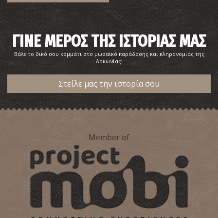
ΓΙΝΕ ΜΕΡΟΣ ΤΗΣ ΙΣΤΟΡΙΑΣ ΜΑΣ
Βάλε το δικό σου κομμάτι στο μωσαϊκό παράδοσης και κληρονομιάς της
Λακωνίας!
Στείλε μας την ιστορία σου
Ρωμαϊκό Νεκροταφείο στο Γύθειο
~8.2Km
ΑΡΧΑΙΟΙ ΧΡΟΝΟΙ
Member of
Ρωμαϊκό Βαλανείο (Λουτρά) Γυθείου