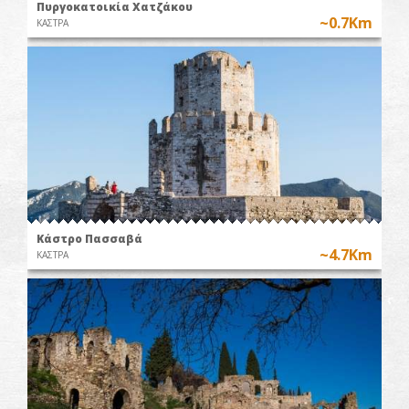
Πυργοκατοικία Χατζάκου
~0.7Km
ΚΑΣΤΡΑ
Κάστρο Πασσαβά
~4.7Km
ΚΑΣΤΡΑ