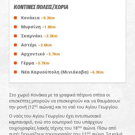
ΚΟΝΤΙΝΕΣ ΠΟΛΕΙΣ/ΧΩΡΙΑ
Κονάκια
~0.3Km
Μυρσίνη
~1.8Km
Σκαμνάκι
~3.3Km
Αστέρι
~3.6Km
Αρχοντικό
~5.7Km
Γέρμα
~5.7Km
Νέα Καρυούπολη (Μινιάκοβα)
~6.3Km
Στο χωριό Κονάκια με τα γραφικά πέτρινα σπίτια οι
επισκέπτες μπορούν να επισκεφτούν και να θαυμάσουν
ος
την μονή (12
αιώνας) και το ναό του Αγίου Γεωργίου.
Ο ναός του Αγίου Γεωργίου έχει εντυπωσιακό
καμπαναριό, ενώ στο εσωτερικό του υπάρχουν
ου
τοιχογραφίες λαϊκής τέχνης του 18
αιώνα. Πίσω από
ου
αυτές ξεχωρίζουν τοιχογραφίες του 11
αιώνα. Τα κελιά