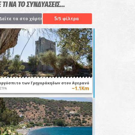
 ΤΙ ΝΑ ΤΟ ΣΥΝΔΥΑΣΕΙΣ...
5
Δείτε τα στο χάρτη
/5 φίλτρα
υργόσπιτο των Γρηγοράκηδων στον Αγερανό
~1.1Km
ΣΤΡΑ