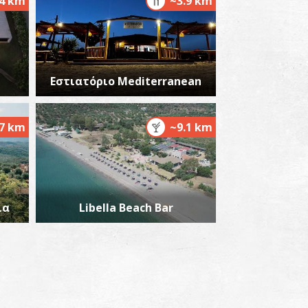
.4 km
~3.9 km
Εστιατόριο Mediterranean
αραλία Καλαμάκια
~4.4Km
ΡΑΛΙΕΣ
.7 km
~9.1 km
ία
Libella Beach Bar
αραλία Βορδώνα
~4.9Km
ΡΑΛΙΕΣ