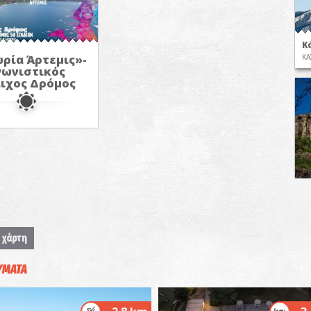
Κ
ρία Άρτεμις»-
ΚΑ
γωνιστικός
ιχος Δρόμος
Π
ΒΥ
 χάρτη
ΥΜΑΤΑ