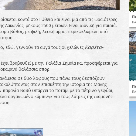
Π
ίσκεται κοντά στο Γύθειο και είναι μία από τις ωραιότερες
ΠΑ
ης Λακωνίας, μήκους 2500 μέτρων. Είναι ιδανική για παιδιά,
τομο βάθος, με ψιλή, λευκή άμμο, περικυκλωμένη από
στηση.
Καρέτα-
ο, εδώ, γεννούν τα αυγά τους οι χελώνες
έχει βραβευθεί με την Γαλάζια Σημαία και προσφέρεται για
λοκαιρινά θαλάσσια σπορ.
 ανάμεσα σε δύο λόφους που πάνω τους δεσπόζουν
ποκαλύπτοντας στον επισκέπτη την ιστορία της Μάνης.
Π
ν παραλία Βαθύ υπάρχει το ποτάμι με το πέτρινο γεφύρι,
ΠΑ
 ένα οργανωμένο κάμπινγκ για τους λάτρεις της διαμονής
φύση.