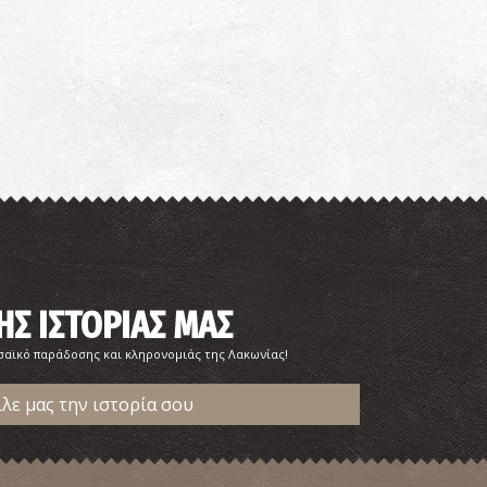
αραλία Μαυροβούνι
~5.5Km
ΡΑΛΙΕΣ
ΗΣ ΙΣΤΟΡΙΑΣ ΜΑΣ
σαϊκό παράδοσης και κληρονομιάς της Λακωνίας!
ωμαϊκό Νεκροταφείο στο Γύθειο
ίλε μας την ιστορία σου
~7.1Km
ΧΑΙΟΙ ΧΡΟΝΟΙ