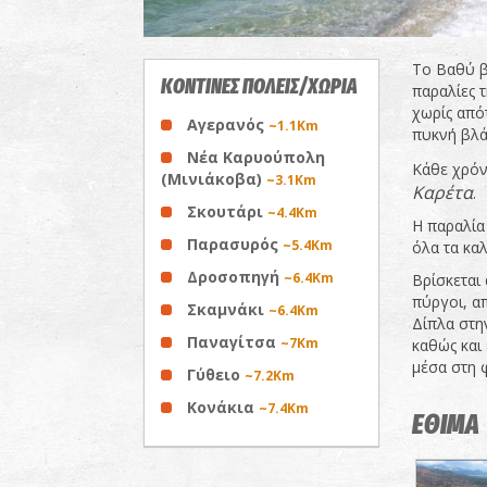
Το Βαθύ βρ
ΚΟΝΤΙΝΕΣ ΠΟΛΕΙΣ/ΧΩΡΙΑ
παραλίες τ
χωρίς από
Αγερανός
~1.1Km
πυκνή βλά
Νέα Καρυούπολη
Κάθε χρόν
(Μινιάκοβα)
~3.1Km
Καρέτα
.
Σκουτάρι
~4.4Km
Η παραλία 
Παρασυρός
~5.4Km
όλα τα κα
Δροσοπηγή
~6.4Km
Βρίσκεται
πύργοι, α
Σκαμνάκι
~6.4Km
Δίπλα στη
Παναγίτσα
~7Km
καθώς και
μέσα στη 
Γύθειο
~7.2Km
Κονάκια
~7.4Km
ΕΘΙΜΑ