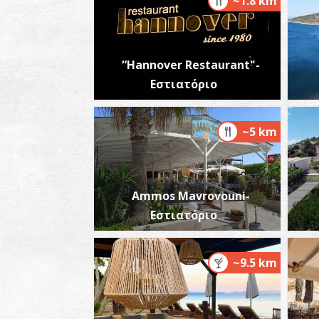
~1.8 km
“Hannover Restaurant"-
Εστιατόριο
~5 km
Ammos Mavrovouni-
Εστιατόριο
~9.5 km