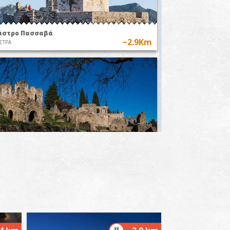
άστρο Πασσαβά
~2.9Km
ΣΤΡΑ
αλιά Καρυούπολις
~3.1Km
ΖΑΝΤΙΟ