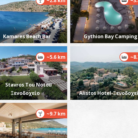
~2.8 km
~3
Kamares Beach Bar
Gythion Bay Camping
Π
ΠΑ
~5.6 km
~8
Stavros Tou Notou
Ξενοδοχείο
Alistos Hotel-Ξενοδοχε
Π
~9.7 km
ΠΑ