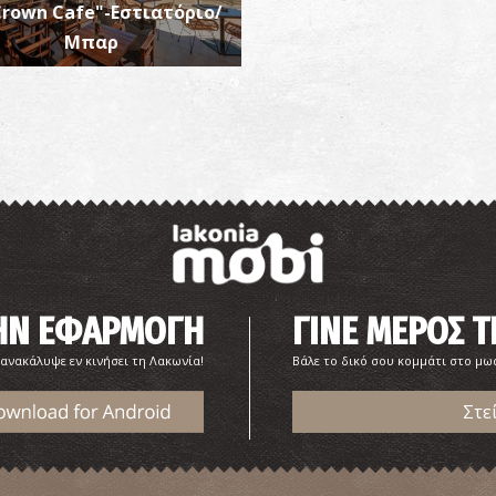
Crown Cafe"-Εστιατόριο/
Μπαρ
Π
ΠΑ
ΤΗΝ ΕΦΑΡΜΟΓΗ
ΓΙΝΕ ΜΕΡΟΣ Τ
 ανακάλυψε εν κινήσει τη Λακωνία!
Βάλε το δικό σου κομμάτι στο μω
Ρ
Στε
ΑΡ