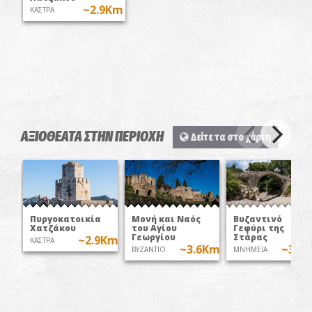
~2.9Km
ΚΑΣΤΡΑ
ΑΞΙΟΘΕΑΤΑ ΣΤΗΝ ΠΕΡΙΟΧΗ
Δείτε τα στο χάρτη
Πυργοκατοικία
Μονή και Ναός
Βυζαντινό
Χατζάκου
του Αγίου
Γεφύρι της
Γεωργίου
Στάρας
~2.9Km
ΚΑΣΤΡΑ
~3.6Km
~3.7
ΒΥΖΑΝΤΙΟ
MNHMEIA