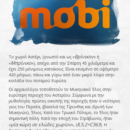
Βρίνικον
Το χωριό Αστέρι, (γνωστό και ως «
» ή
Μπρίνικο
«
»), απέχει από την Σπάρτη 45 χιλιόμετρα και
έχει 250 μόνιμους κατοίκους. Είναι κτισμένο σε υψόμετρο
420 μέτρων, πάνω και γύρω από έναν μικρό λόφο στην
κοιλάδα του ποταμού Ευρώτα.
Οι αρχαιολόγοι τοποθετούν το Μυκηναϊκό Έλος στην
ευρύτερη περιοχή του Αστερίου. Σύμφωνα με την
μυθολογία, πρώτος οικιστής της περιοχής ήταν ο νεότερος
γιος του Περσέα, (βασιλιά της Τίρυνθας και ιδρυτή των
Μυκηνών), Έλιος. Κατά τον Τρωικό Πόλεμο, το Έλος ήταν
σημαντική πόλη. Κατά την εποχή του Στράβωνος, ήταν
μία κώμη σε ελώδες χωρίον
8,5,2=
C
363
«
», (
). Η