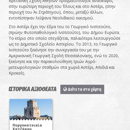
Βρετανική Σχολή Αθηνών πραγματοποίησε ανασκαφές
στην ευρύτερη περιοχή του Έλους και στο Αστέρι, (στην
περιοχή του Άι-Στράτηγου), όπου, μεταξύ άλλων,
εντοπίστηκαν λείψανα Νεολιθικού οικισμού.
Στο Αστέρι έχει την έδρα του το Γεωργικό Ινστιτούτο,
(πρώην Φυτοπαθολογικό Ινστιτούτο), του Δήμου Ευρώτα.
Το κτίριο στο οποίο στεγάζεται, παλαιότερα λειτουργούσε
ως το Δημοτικό Σχολείο Αστερίου. Το 2013, το Γεωργικό
Ινστιτούτο ξεκίνησε την συνεργασία του με την
Αμερικανική Γεωργική Σχολή Θεσσαλονίκης, ενώ το 2020,
ξεκίνησε και την παρακολούθηση τριών Αγρό-
μετεωρολογικών σταθμών στα χωριά Αστέρι, Απιδιά και
Κροκεές.
ΙΣΤΟΡΙΚΑ ΑΞΙΟΘΕΑΤΑ
Δείτε τα στο χάρτη
Πυργοκατοικία
Χατζάκου