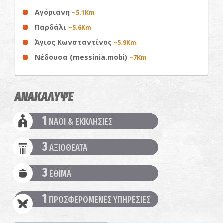
Αγόριανη
~5.1Km
Παρδάλι
~5.6Km
Άγιος Κωνσταντίνος
~5.9Km
Νέδουσα (messinia.mobi)
~7Km
ΑΝΑΚΑΛΥΨΕ
1
ΝΑΟΙ & ΕΚΚΛΗΣΙΕΣ
3
ΑΞΙΟΘΕΑΤΑ
3
ΕΘΙΜΑ
1
ΠΡΟΣΦΕΡΟΜΕΝΕΣ ΥΠΗΡΕΣΙΕΣ