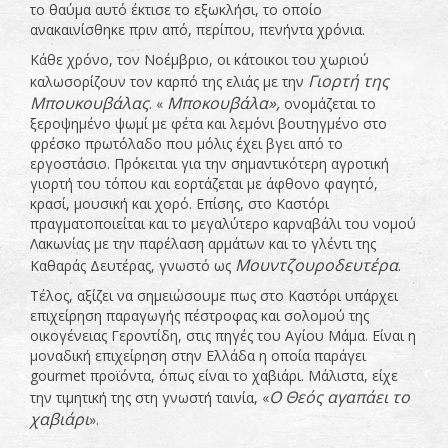
το θαύμα αυτό έκτισε το εξωκλήσι, το οποίο
ανακαινίσθηκε πριν από, περίπου, πενήντα χρόνια.
Κάθε χρόνο, τον Νοέμβριο, οι κάτοικοι του χωριού
Γιορτή της
καλωσορίζουν τον καρπό της ελιάς με την
Μπουκουβάλας
Μποκουβάλα»,
. «
ονομάζεται το
ξεροψημένο ψωμί με φέτα και λεμόνι βουτηγμένο στο
φρέσκο πρωτόλαδο που μόλις έχει βγει από το
εργοστάσιο. Πρόκειται για την σημαντικότερη αγροτική
γιορτή του τόπου και εορτάζεται με άφθονο φαγητό,
κρασί, μουσική και χορό. Επίσης, στο Καστόρι
πραγματοποιείται και το μεγαλύτερο καρναβάλι του νομού
Λακωνίας με την παρέλαση αρμάτων και το γλέντι της
Μουντζουροδευτέρα
Καθαράς Δευτέρας, γνωστό ως
.
Τέλος, αξίζει να σημειώσουμε πως στο Καστόρι υπάρχει
επιχείρηση παραγωγής πέστροφας και σολομού της
οικογένειας Γεροντίδη, στις πηγές του Αγίου Μάμα. Είναι η
μοναδική επιχείρηση στην Ελλάδα η οποία παράγει
gourmet προϊόντα, όπως είναι το χαβιάρι. Μάλιστα, είχε
Ο Θεός αγαπάει το
την τιμητική της στη γνωστή ταινία, «
χαβιάρι
».