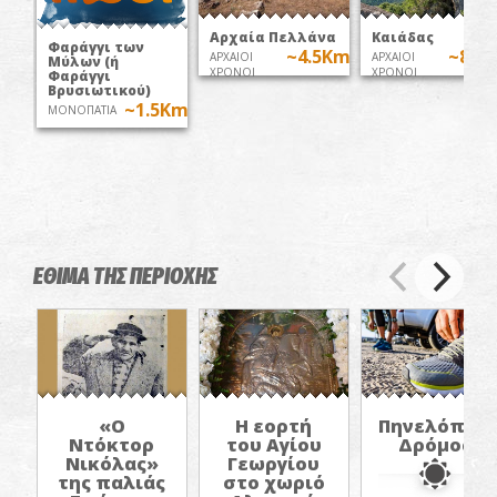
Αρχαία Πελλάνα
Καιάδας
Φαράγγι των
~4.5Km
~8.9
ΑΡΧΑΙΟΙ
ΑΡΧΑΙΟΙ
Μύλων (ή
ΧΡΟΝΟΙ
ΧΡΟΝΟΙ
Φαράγγι
Βρυσιωτικού)
~1.5Km
ΜΟΝΟΠΑΤΙΑ
ΕΘΙΜΑ ΤΗΣ ΠΕΡΙΟΧΗΣ
«Ο
Η εορτή
Πηνελόπειο
Ντόκτορ
του Αγίου
Δρόμος
Νικόλας»
Γεωργίου
της παλιάς
στο χωριό