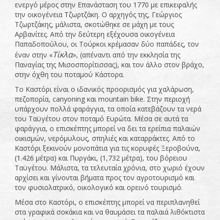
ενεργό μέρος στην Επανάσταση του 1770 με επικεφαλής
την οικογένεια Τζωρτζάκη. Ο αρχηγός της, Γεώργιος
Τζωρτζάκης, μάλιστα, σκοτώθηκε σε μάχη με τους
Αρβανίτες. Από την δεύτερη εξέχουσα οικογένεια
Παπαδοπούλου, οι Τούρκοι κρέμασαν δύο παπάδες, τον
Τίκλα
έναν στην «
», (απέναντι από την εκκλησία της
Παναγίας της Μισοσπορίτισσας), και τον άλλο στον βράχο,
στην όχθη του ποταμού Κάστορα.
Το Καστόρι είναι ο ιδανικός προορισμός για χαλάρωση,
πεζοπορία, canyoning και mountain bike. Στην περιοχή
υπάρχουν πολλά φαράγγια, τα οποία κατεβάζουν τα νερά
του Ταϋγέτου στον ποταμό Ευρώτα. Μέσα σε αυτά τα
φαράγγια, ο επισκέπτης μπορεί να δει τα ερείπια παλαιών
οικισμών, νερόμυλους, σπηλιές και καταρράκτες. Από το
Καστόρι ξεκινούν μονοπάτια για τις κορυφές Ξεροβούνα,
(1.426 μέτρα) και Πυργάκι, (1,732 μέτρα), του βόρειου
Ταϋγέτου. Μάλιστα, τα τελευταία χρόνια, στο χωριό έχουν
αρχίσει και γίνονται βήματα προς τον αγροτουρισμό και
τον φυσιολατρικό, οικολογικό και ορεινό τουρισμό.
Μέσα στο Καστόρι, ο επισκέπτης μπορεί να περιπλανηθεί
στα γραφικά σοκάκια και να θαυμάσει τα παλαιά λιθόκτιστα