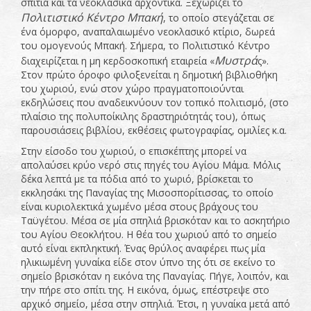
σπίτια και τα νεοκλασικά αρχοντικά. Ξεχωρίζει το
Πολιτιστικό Κέντρο Μπακή
, το οποίο στεγάζεται σε
ένα όμορφο, αναπαλαιωμένο νεοκλασικό κτίριο, δωρεά
του ομογενούς Μπακή. Σήμερα, το Πολιτιστικό Κέντρο
Μυστρά
διαχειρίζεται η μη κερδοσκοπική εταιρεία «
ς».
Στον πρώτο όροφο φιλοξενείται η δημοτική βιβλιοθήκη
του χωριού, ενώ στον χώρο πραγματοποιούνται
εκδηλώσεις που αναδεικνύουν τον τοπικό πολιτισμό, (στο
πλαίσιο της πολυποίκιλης δραστηριότητάς του), όπως
παρουσιάσεις βιβλίου, εκθέσεις φωτογραφίας, ομιλίες κ.α.
Στην είσοδο του χωριού, ο επισκέπτης μπορεί να
απολαύσει κρύο νερό στις πηγές του Αγίου Μάμα. Μόλις
δέκα λεπτά με τα πόδια από το χωριό, βρίσκεται το
εκκλησάκι της Παναγίας της Μισοσπορίτισσας, το οποίο
είναι κυριολεκτικά χωμένο μέσα στους βράχους του
Ταϋγέτου. Μέσα σε μία σπηλιά βρισκόταν και το ασκητήριο
του Αγίου Θεοκλήτου. Η θέα του χωριού από το σημείο
αυτό είναι εκπληκτική. Ένας θρύλος αναφέρει πως μία
ηλικιωμένη γυναίκα είδε στον ύπνο της ότι σε εκείνο το
σημείο βρισκόταν η εικόνα της Παναγίας. Πήγε, λοιπόν, και
την πήρε στο σπίτι της. Η εικόνα, όμως, επέστρεψε στο
αρχικό σημείο, μέσα στην σπηλιά. Έτσι, η γυναίκα μετά από